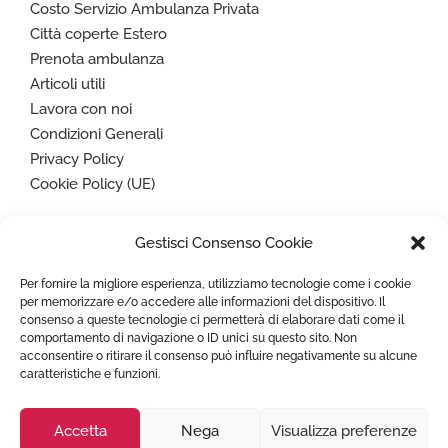
Costo Servizio Ambulanza Privata
Città coperte Estero
Prenota ambulanza
Articoli utili
Lavora con noi
Condizioni Generali
Privacy Policy
Cookie Policy (UE)
Gestisci Consenso Cookie
Paga in sicurezza con
Per fornire la migliore esperienza, utilizziamo tecnologie come i cookie
per memorizzare e/o accedere alle informazioni del dispositivo. Il
consenso a queste tecnologie ci permetterà di elaborare dati come il
comportamento di navigazione o ID unici su questo sito. Non
acconsentire o ritirare il consenso può influire negativamente su alcune
caratteristiche e funzioni.
Copyright © 2022
TRASPORTO AMBULANZA
- Tutti i diritti
riservati - P. IVA 07636760725
Accetta
Nega
Visualizza preferenze