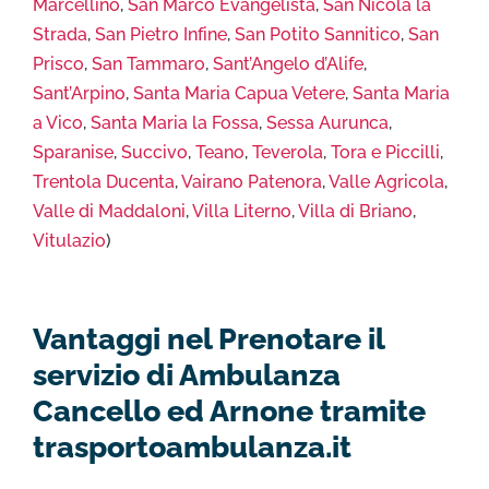
Marcellino
,
San Marco Evangelista
,
San Nicola la
Strada
,
San Pietro Infine
,
San Potito Sannitico
,
San
Prisco
,
San Tammaro
,
Sant’Angelo d’Alife
,
Sant’Arpino
,
Santa Maria Capua Vetere
,
Santa Maria
a Vico
,
Santa Maria la Fossa
,
Sessa Aurunca
,
Sparanise
,
Succivo
,
Teano
,
Teverola
,
Tora e Piccilli
,
Trentola Ducenta
,
Vairano Patenora
,
Valle Agricola
,
Valle di Maddaloni
,
Villa Literno
,
Villa di Briano
,
Vitulazio
)
Vantaggi nel Prenotare il
servizio di Ambulanza
Cancello ed Arnone tramite
trasportoambulanza.it