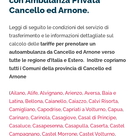
con Ambulanza Privata
Cancello ed Arnone.
Leggi di seguito le condizioni del servizio di
trasferimento e le informazioni dettagliate sul
calcolo delle
tariffe per prenotare un
autoambulanza da Cancello ed Arnone verso
tutte le regione d’Italia e Estero. Inoltre copriamo
tutti i Comuni della provincia di Cancello ed
Arnone
(
Ailano
,
Alife
,
Alvignano
,
Arienzo
,
Aversa
,
Baia e
Latina
,
Bellona
,
Caianello
,
Caiazzo
,
Calvi Risorta
,
Camigliano
,
Capodrise
,
Capriati a Volturno
,
Capua
,
Carinaro
,
Carinola
,
Casagiove
,
Casal di Principe
,
Casaluce
,
Casapesenna
,
Casapulla
,
Caserta
,
Castel
Campagnano
,
Castel Morrone
,
Castel Volturno
,