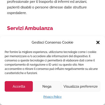
professionale per il trasporto di infermi ed anziani,
pazienti disabili o persone dimesse dalle strutture
ospedaliere.
Servizi Ambulanza
Trasporto sanitario in Italia
Gestisci Consenso Cookie
Ambulanza Trasporto Covid
Trasporto Ambulanza Fuori Regione
Per fornire la migliore esperienza, utilizziamo tecnologie come i cookie
per memorizzare e/o accedere alle informazioni del dispositivo. Il
Trasporto in Ambulanza Da e Verso l’Estero
consenso a queste tecnologie ci permetterà di elaborare dati come il
Trasporto Pazienti Bariatrici
comportamento di navigazione o ID unici su questo sito. Non
Ambulanze per eventi sportivi e manifestazioni
acconsentire o ritirare il consenso può influire negativamente su alcune
caratteristiche e funzioni.
Rimpatrio Sanitario Italia
Volo Sanitario
Accetta
Nega
Visualizza preferenze
Naviga
Privacy Policy