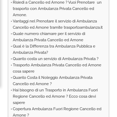
Risiedi a Cancello ed Arnone ? Vuoi Prenotare un
RIMPATRIO SANITARIO ITALIA
trasporto con Ambulanza Privata Cancello ed
AMBULANZA SET CINEMATOGRAFICI
Arnone.
VOLO SANITARIO
Vantaggi nel Prenotare il servizio di Ambulanza
Cancello ed Arnone tramite trasportoambulanza.it
TRASPORTO SANITARIO: VOLI DI LINEA,
ELIAMBULANZA ED AMBULANZA
Quale numero chiamare per il servizio di
Ambulanza Privata Cancello ed Arnone
TRASPORTO ECMO O CIRCOLAZIONE
EXTRACORPOREA
Qual è la Differenza tra Ambulanza Pubblica e
Ambulanza Privata?
TRASPORTO PER NEONATI E PEDIATRICO
Quanto costa un servizio di Ambulanza Privata ?
Trasporto Ambulanza Privata Cancello ed Arnone
cosa sapere
Quanto Costa il Noleggio Ambulanza Privata
Cancello ed Arnone ?
Hai bisogno di un Trasporto in Ambulanza Fuori
Regione Cancello ed Arnone ? Ecco cosa devi
sapere
Copertura Ambulanza Fuori Regione Cancello ed
Arnone ?