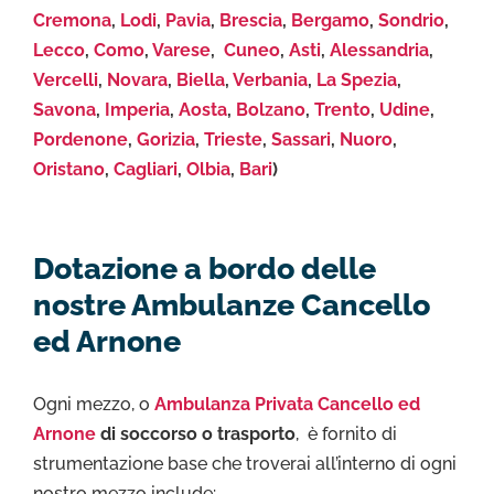
Cremona
,
Lodi
,
Pavia
,
Brescia
,
Bergamo
,
Sondrio
,
Lecco
,
Como
,
Varese
,
Cuneo
,
Asti
,
Alessandria
,
Vercelli
,
Novara
,
Biella
,
Verbania
,
La Spezia
,
Savona
,
Imperia
,
Aosta
,
Bolzano
,
Trento
,
Udine
,
Pordenone
,
Gorizia
,
Trieste
,
Sassari
,
Nuoro
,
Oristano
,
Cagliari
,
Olbia
,
Bari
)
Dotazione a bordo delle
nostre Ambulanze Cancello
ed Arnone
Ogni mezzo, o
Ambulanza Privata Cancello ed
Arnone
di soccorso o trasporto
, è fornito di
strumentazione base che troverai all’interno di ogni
nostro mezzo include: