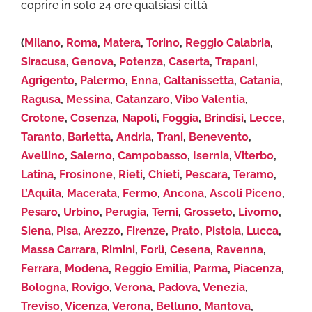
coprire in solo 24 ore qualsiasi città
(
Milano
,
Roma
,
Matera
,
Torino
,
Reggio Calabria
,
Siracusa
,
Genova
,
Potenza
,
Caserta
,
Trapani
,
Agrigento
,
Palermo
,
Enna
,
Caltanissetta
,
Catania
,
Ragusa
,
Messina
,
Catanzaro
,
Vibo Valentia
,
Crotone
,
Cosenza
,
Napoli
,
Foggia
,
Brindisi
,
Lecce
,
Taranto
,
Barletta
,
Andria
,
Trani
,
Benevento
,
Avellino
,
Salerno
,
Campobasso
,
Isernia
,
Viterbo
,
Latina
,
Frosinone
,
Rieti
,
Chieti
,
Pescara
,
Teramo
,
L’Aquila
,
Macerata
,
Fermo
,
Ancona
,
Ascoli Piceno
,
Pesaro
,
Urbino
,
Perugia
,
Terni
,
Grosseto
,
Livorno
,
Siena
,
Pisa
,
Arezzo
,
Firenze
,
Prato
,
Pistoia
,
Lucca
,
Massa Carrara
,
Rimini
,
Forlì
,
Cesena
,
Ravenna
,
Ferrara
,
Modena
,
Reggio Emilia
,
Parma
,
Piacenza
,
Bologna
,
Rovigo
,
Verona
,
Padova
,
Venezia
,
Treviso
,
Vicenza
,
Verona
,
Belluno
,
Mantova
,