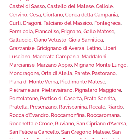
Castel di Sasso
,
Castello del Matese
,
Cellole
,
Cervino
,
Cesa
,
Ciorlano
,
Conca della Campania
,
Curti
,
Dragoni
,
Falciano del Massico
,
Fontegreca
,
Formicola
,
Francolise
,
Frignano
,
Gallo Matese
,
Galluccio
,
Giano Vetusto
,
Gioia Sannitica
,
Grazzanise
,
Gricignano di Aversa
,
Letino
,
Liberi
,
Lusciano
,
Macerata Campania
,
Maddaloni
,
Marcianise
,
Marzano Appio
,
Mignano Monte Lungo
,
Mondragone
,
Orta di Atella
,
Parete
,
Pastorano
,
Piana di Monte Verna
,
Piedimonte Matese
,
Pietramelara
,
Pietravairano
,
Pignataro Maggiore
,
Pontelatone
,
Portico di Caserta
,
Prata Sannita
,
Pratella
,
Presenzano
,
Raviscanina
,
Recale
,
Riardo
,
Rocca d’Evandro
,
Roccamonfina
,
Roccaromana
,
Rocchetta e Croce
,
Ruviano
,
San Cipriano d’Aversa
,
San Felice a Cancello
,
San Gregorio Matese
,
San