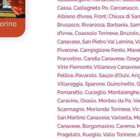
Cassa
,
Castagneto Po
,
Cercenasco
Albiano d’Ivrea
,
Front
,
Chiusa di Sa
Brusasco
,
Rivarossa
,
Barbania
,
Sam
d’Ivrea
,
Coassolo Torinese
,
Bruzolo
Canavese
,
San Pietro Val Lemina
,
V
Piverone
,
Campiglione Fenile
,
Mare
Prarostino
,
Candia Canavese
,
Ozeg
Virle Piemonte
,
Villanova Canaves
Pellice
,
Pavarolo
,
Sauze d’Oulx
,
Ari
Villareggia
,
Sparone
,
Quincinetto
,
G
Pomaretto
,
Cuceglio
,
Montalenghe
Caravino
,
Osasio
,
Monteu da Po
,
Ve
Scarmagno
,
Moriondo Torinese
,
Vi
San Martino Canavese
,
Varisella
,
Me
Canavese
,
Borgomasino
,
Carema
,
M
Pragelato
,
Rueglio
,
Vallo Torinese
,