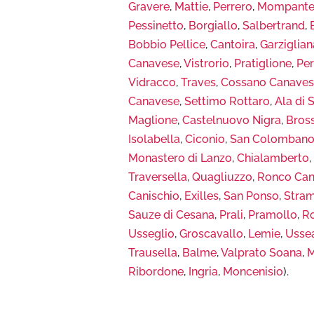
Gravere
,
Mattie
,
Perrero
,
Mompante
Pessinetto
,
Borgiallo
,
Salbertrand
,
Bobbio Pellice
,
Cantoira
,
Garziglian
Canavese
,
Vistrorio
,
Pratiglione
,
Pe
Vidracco
,
Traves
,
Cossano Canave
Canavese
,
Settimo Rottaro
,
Ala di 
Maglione
,
Castelnuovo Nigra
,
Bros
Isolabella
,
Ciconio
,
San Colombano
Monastero di Lanzo
,
Chialamberto
Traversella
,
Quagliuzzo
,
Ronco Ca
Canischio
,
Exilles
,
San Ponso
,
Stram
Sauze di Cesana
,
Prali
,
Pramollo
,
R
Usseglio
,
Groscavallo
,
Lemie
,
Usse
Trausella
,
Balme
,
Valprato Soana
,
M
Ribordone
,
Ingria
,
Moncenisio
).