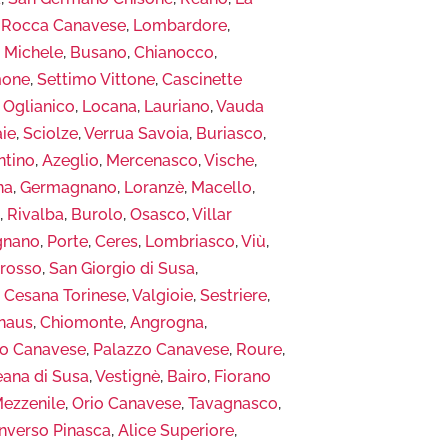
,
Rocca Canavese
,
Lombardore
,
n Michele
,
Busano
,
Chianocco
,
one
,
Settimo Vittone
,
Cascinette
,
Oglianico
,
Locana
,
Lauriano
,
Vauda
aie
,
Sciolze
,
Verrua Savoia
,
Buriasco
,
ntino
,
Azeglio
,
Mercenasco
,
Vische
,
na
,
Germagnano
,
Loranzè
,
Macello
,
e
,
Rivalba
,
Burolo
,
Osasco
,
Villar
gnano
,
Porte
,
Ceres
,
Lombriasco
,
Viù
,
rosso
,
San Giorgio di Susa
,
,
Cesana Torinese
,
Valgioie
,
Sestriere
,
naus
,
Chiomonte
,
Angrogna
,
co Canavese
,
Palazzo Canavese
,
Roure
,
ana di Susa
,
Vestignè
,
Bairo
,
Fiorano
ezzenile
,
Orio Canavese
,
Tavagnasco
,
Inverso Pinasca
,
Alice Superiore
,