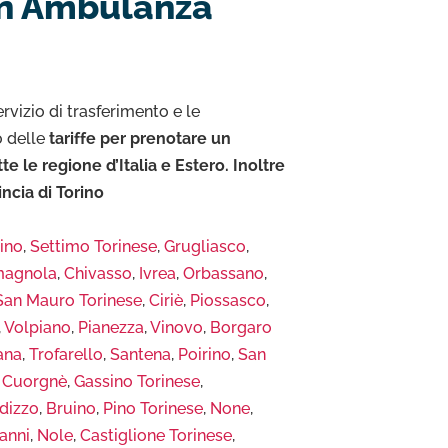
on Ambulanza
rvizio di trasferimento e le
o delle
tariffe per prenotare un
 le regione d’Italia e Estero. Inoltre
ncia di Torino
ino
,
Settimo Torinese
,
Grugliasco
,
magnola
,
Chivasso
,
Ivrea
,
Orbassano
,
San Mauro Torinese
,
Ciriè
,
Piossasco
,
,
Volpiano
,
Pianezza
,
Vinovo
,
Borgaro
ana
,
Trofarello
,
Santena
,
Poirino
,
San
,
Cuorgnè
,
Gassino Torinese
,
dizzo
,
Bruino
,
Pino Torinese
,
None
,
anni
,
Nole
,
Castiglione Torinese
,