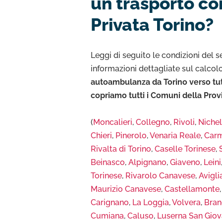
un trasporto c
Privata Torino?
Leggi di seguito le condizioni del se
informazioni dettagliate sul calcol
autoambulanza da Torino verso tutte
copriamo tutti i Comuni della Provi
(
Moncalieri
,
Collegno
,
Rivoli
,
Nichel
Chieri
,
Pinerolo
,
Venaria Reale
,
Car
Rivalta di Torino
,
Caselle Torinese
,
Beinasco
,
Alpignano
,
Giaveno
,
Leini
Torinese
,
Rivarolo Canavese
,
Avigli
Maurizio Canavese
,
Castellamonte
Carignano
,
La Loggia
,
Volvera
,
Bran
Cumiana
,
Caluso
,
Luserna San Giov