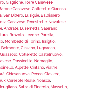
ro
,
Giaglione
,
Torre Canavese
,
Barone Canavese
,
Colleretto Giacosa
,
a
,
San Didero
,
Lusigliè
,
Baldissero
rosa Canavese
,
Fenestrelle
,
Novalese
,
se
,
Andrate
,
Lusernetta
,
Salerano
Stura
,
Brozolo
,
Levone
,
Parella
,
so
,
Mombello di Torino
,
Issiglio
,
 Belmonte
,
Cinzano
,
Lugnacco
,
,
Quassolo
,
Colleretto Castelnuovo
,
navese
,
Frassinetto
,
Nomaglio
,
binello
,
Alpette
,
Cintano
,
Vialfrè
,
orà
,
Chiesanuova
,
Pecco
,
Claviere
,
aux
,
Ceresole Reale
,
Noasca
,
eugliano
,
Salza di Pinerolo
,
Massello
,