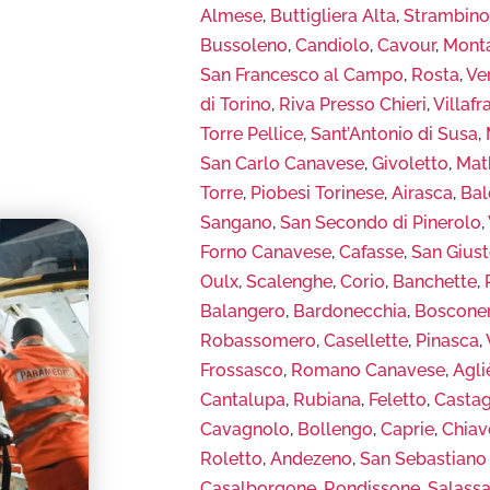
Almese
,
Buttigliera Alta
,
Strambin
Bussoleno
,
Candiolo
,
Cavour
,
Mont
San Francesco al Campo
,
Rosta
,
Ve
di Torino
,
Riva Presso Chieri
,
Villaf
Torre Pellice
,
Sant’Antonio di Susa
,
San Carlo Canavese
,
Givoletto
,
Mat
Torre
,
Piobesi Torinese
,
Airasca
,
Bal
Sangano
,
San Secondo di Pinerolo
,
Forno Canavese
,
Cafasse
,
San Gius
Oulx
,
Scalenghe
,
Corio
,
Banchette
,
Balangero
,
Bardonecchia
,
Boscone
Robassomero
,
Casellette
,
Pinasca
,
Frossasco
,
Romano Canavese
,
Agli
Cantalupa
,
Rubiana
,
Feletto
,
Casta
Cavagnolo
,
Bollengo
,
Caprie
,
Chiav
Roletto
,
Andezeno
,
San Sebastiano
Casalborgone
,
Rondissone
,
Salass