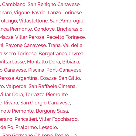
o
,
Cambiano
,
San Benigno Canavese
,
anaro
,
Vigone
,
Favria
,
Lanzo Torinese
,
rolengo
,
Villastellone
,
Sant’Ambrogio
ranca Piemonte
,
Condove
,
Bricherasio
,
Mazzè
,
Villar Perosa
,
Pecetto Torinese
,
hi
,
Pavone Canavese
,
Trana
,
Val della
dissero Torinese
,
Borgofranco d’Ivrea
,
Villarbasse
,
Montalto Dora
,
Bibiana
,
to Canavese
,
Piscina
,
Pont-Canavese
,
Perosa Argentina
,
Coazze
,
San Gillio
,
ro
,
Valperga
,
San Raffaele Cimena
,
Villar Dora
,
Torrazza Piemonte
,
è
,
Rivara
,
San Giorgio Canavese
,
gnole Piemonte
,
Borgone Susa
,
erano
,
Pancalieri
,
Villar Focchiardo
,
 de Po
,
Pralormo
,
Lessolo
,
a
,
San Germano Chisone
,
Reano
,
La