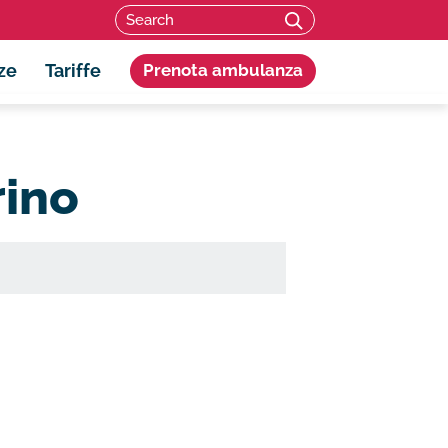
Search for:
SEARCH
ze
Tariffe
Prenota ambulanza
rino