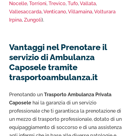
Nocelle
,
Torrioni
,
Trevico
,
Tufo
,
Vallata
,
Vallesaccarda
,
Venticano
,
Villamaina
,
Volturara
Irpina
,
Zungoli
).
Vantaggi nel Prenotare il
servizio di Ambulanza
Caposele tramite
trasportoambulanza.it
Prenotando un
Trasporto Ambulanza Privata
Caposele
hai la garanzia di un servizio
professionale che ti garantisca la prenotazione di
un mezzo di trasporto professionale, dotato di un
equipaggiamento di soccorso e di una assistenza
agli infermi che in base alle diverse patologie e