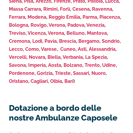
Siena
,
Pisa
,
Arezzo
,
Firenze
,
Prato
,
Pistoia
,
Lucca
,
Massa Carrara
,
Rimini
,
Forlì
,
Cesena
,
Ravenna
,
Ferrara
,
Modena
,
Reggio Emilia
,
Parma
,
Piacenza
,
Bologna
,
Rovigo
,
Verona
,
Padova
,
Venezia
,
Treviso
,
Vicenza
,
Verona
,
Belluno
,
Mantova
,
Cremona
,
Lodi
,
Pavia
,
Brescia
,
Bergamo
,
Sondrio
,
Lecco
,
Como
,
Varese
,
Cuneo
,
Asti
,
Alessandria
,
Vercelli
,
Novara
,
Biella
,
Verbania
,
La Spezia
,
Savona
,
Imperia
,
Aosta
,
Bolzano
,
Trento
,
Udine
,
Pordenone
,
Gorizia
,
Trieste
,
Sassari
,
Nuoro
,
Oristano
,
Cagliari
,
Olbia
,
Bari
)
Dotazione a bordo delle
nostre Ambulanze Caposele