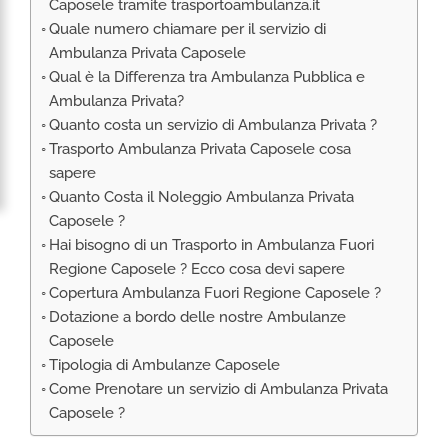
Caposele tramite trasportoambulanza.it
RIMPATRIO SANITARIO ITALIA
Quale numero chiamare per il servizio di
AMBULANZA SET CINEMATOGRAFICI
Ambulanza Privata Caposele
VOLO SANITARIO
Qual è la Differenza tra Ambulanza Pubblica e
Ambulanza Privata?
TRASPORTO SANITARIO: VOLI DI LINEA,
Quanto costa un servizio di Ambulanza Privata ?
ELIAMBULANZA ED AMBULANZA
Trasporto Ambulanza Privata Caposele cosa
TRASPORTO ECMO O CIRCOLAZIONE
sapere
EXTRACORPOREA
Quanto Costa il Noleggio Ambulanza Privata
TRASPORTO PER NEONATI E PEDIATRICO
Caposele ?
Hai bisogno di un Trasporto in Ambulanza Fuori
Regione Caposele ? Ecco cosa devi sapere
Copertura Ambulanza Fuori Regione Caposele ?
Dotazione a bordo delle nostre Ambulanze
Caposele
Tipologia di Ambulanze Caposele
Come Prenotare un servizio di Ambulanza Privata
Caposele ?