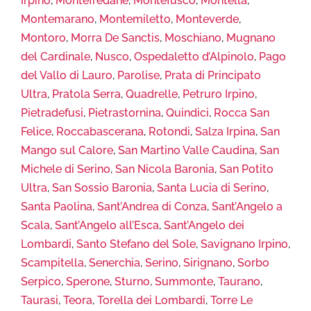
Irpino
,
Montefredane
,
Montefusco
,
Montella
,
Montemarano
,
Montemiletto
,
Monteverde
,
Montoro
,
Morra De Sanctis
,
Moschiano
,
Mugnano
del Cardinale
,
Nusco
,
Ospedaletto d’Alpinolo
,
Pago
del Vallo di Lauro
,
Parolise
,
Prata di Principato
Ultra
,
Pratola Serra
,
Quadrelle
,
Petruro Irpino
,
Pietradefusi
,
Pietrastornina
,
Quindici
,
Rocca San
Felice
,
Roccabascerana
,
Rotondi
,
Salza Irpina
,
San
Mango sul Calore
,
San Martino Valle Caudina
,
San
Michele di Serino
,
San Nicola Baronia
,
San Potito
Ultra
,
San Sossio Baronia
,
Santa Lucia di Serino
,
Santa Paolina
,
Sant’Andrea di Conza
,
Sant’Angelo a
Scala
,
Sant’Angelo all’Esca
,
Sant’Angelo dei
Lombardi
,
Santo Stefano del Sole
,
Savignano Irpino
,
Scampitella
,
Senerchia
,
Serino
,
Sirignano
,
Sorbo
Serpico
,
Sperone
,
Sturno
,
Summonte
,
Taurano
,
Taurasi
,
Teora
,
Torella dei Lombardi
,
Torre Le