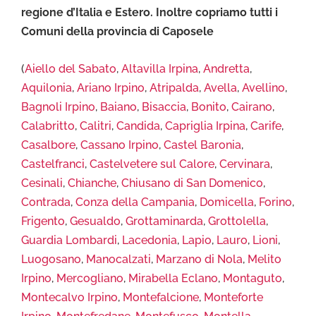
regione d’Italia e Estero. Inoltre copriamo tutti i
Comuni della provincia di Caposele
(
Aiello del Sabato
,
Altavilla Irpina
,
Andretta
,
Aquilonia
,
Ariano Irpino
,
Atripalda
,
Avella
,
Avellino
,
Bagnoli Irpino
,
Baiano
,
Bisaccia
,
Bonito
,
Cairano
,
Calabritto
,
Calitri
,
Candida
,
Capriglia Irpina
,
Carife
,
Casalbore
,
Cassano Irpino
,
Castel Baronia
,
Castelfranci
,
Castelvetere sul Calore
,
Cervinara
,
Cesinali
,
Chianche
,
Chiusano di San Domenico
,
Contrada
,
Conza della Campania
,
Domicella
,
Forino
,
Frigento
,
Gesualdo
,
Grottaminarda
,
Grottolella
,
Guardia Lombardi
,
Lacedonia
,
Lapio
,
Lauro
,
Lioni
,
Luogosano
,
Manocalzati
,
Marzano di Nola
,
Melito
Irpino
,
Mercogliano
,
Mirabella Eclano
,
Montaguto
,
Montecalvo Irpino
,
Montefalcione
,
Monteforte