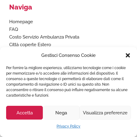
Naviga
Homepage
FAQ
Costo Servizio Ambulanza Privata
Città coperte Estero
Prenota ambulanza
Gestisci Consenso Cookie
Articoli utili
Lavora con noi
Per fornire la migliore esperienza, utilizziamo tecnologie come i cookie
per memorizzare e/o accedere alle informazioni del dispositivo. Il
Condizioni Generali
consenso a queste tecnologie ci permetterà di elaborare dati come il
Privacy Policy
comportamento di navigazione o ID unici su questo sito. Non
Cookie Policy (UE)
acconsentire o ritirare il consenso può influire negativamente su alcune
caratteristiche e funzioni.
Accetta
Nega
Visualizza preferenze
Paga in sicurezza con
Privacy Policy