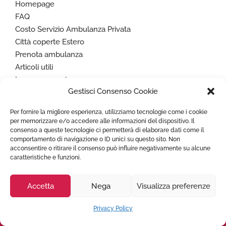
Homepage
FAQ
Costo Servizio Ambulanza Privata
Città coperte Estero
Prenota ambulanza
Articoli utili
Lavora con noi
Gestisci Consenso Cookie
Condizioni Generali
Privacy Policy
Per fornire la migliore esperienza, utilizziamo tecnologie come i cookie
Cookie Policy (UE)
per memorizzare e/o accedere alle informazioni del dispositivo. Il
consenso a queste tecnologie ci permetterà di elaborare dati come il
comportamento di navigazione o ID unici su questo sito. Non
acconsentire o ritirare il consenso può influire negativamente su alcune
Paga in sicurezza con
caratteristiche e funzioni.
Accetta
Nega
Visualizza preferenze
Privacy Policy
Copyright © 2022
TRASPORTO AMBULANZA
- Tutti i diritti