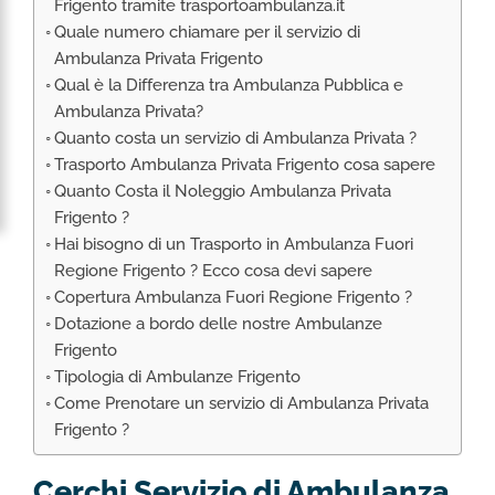
Frigento tramite trasportoambulanza.it
RIMPATRIO SANITARIO ITALIA
Quale numero chiamare per il servizio di
AMBULANZA SET CINEMATOGRAFICI
Ambulanza Privata Frigento
VOLO SANITARIO
Qual è la Differenza tra Ambulanza Pubblica e
Ambulanza Privata?
TRASPORTO SANITARIO: VOLI DI LINEA,
Quanto costa un servizio di Ambulanza Privata ?
ELIAMBULANZA ED AMBULANZA
Trasporto Ambulanza Privata Frigento cosa sapere
TRASPORTO ECMO O CIRCOLAZIONE
Quanto Costa il Noleggio Ambulanza Privata
EXTRACORPOREA
Frigento ?
TRASPORTO PER NEONATI E PEDIATRICO
Hai bisogno di un Trasporto in Ambulanza Fuori
Regione Frigento ? Ecco cosa devi sapere
Copertura Ambulanza Fuori Regione Frigento ?
Dotazione a bordo delle nostre Ambulanze
Frigento
Tipologia di Ambulanze Frigento
Come Prenotare un servizio di Ambulanza Privata
Frigento ?
Cerchi Servizio di Ambulanza