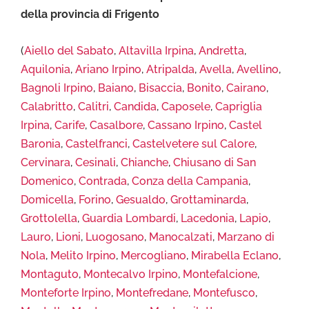
della provincia di Frigento
(
Aiello del Sabato
,
Altavilla Irpina
,
Andretta
,
Aquilonia
,
Ariano Irpino
,
Atripalda
,
Avella
,
Avellino
,
Bagnoli Irpino
,
Baiano
,
Bisaccia
,
Bonito
,
Cairano
,
Calabritto
,
Calitri
,
Candida
,
Caposele
,
Capriglia
Irpina
,
Carife
,
Casalbore
,
Cassano Irpino
,
Castel
Baronia
,
Castelfranci
,
Castelvetere sul Calore
,
Cervinara
,
Cesinali
,
Chianche
,
Chiusano di San
Domenico
,
Contrada
,
Conza della Campania
,
Domicella
,
Forino
,
Gesualdo
,
Grottaminarda
,
Grottolella
,
Guardia Lombardi
,
Lacedonia
,
Lapio
,
Lauro
,
Lioni
,
Luogosano
,
Manocalzati
,
Marzano di
Nola
,
Melito Irpino
,
Mercogliano
,
Mirabella Eclano
,
Montaguto
,
Montecalvo Irpino
,
Montefalcione
,
Monteforte Irpino
,
Montefredane
,
Montefusco
,