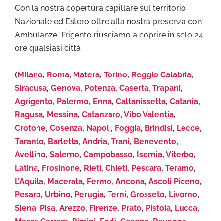
Con la nostra copertura capillare sul territorio
Nazionale ed Estero oltre alla nostra presenza con
Ambulanze Frigento riusciamo a coprire in solo 24
ore qualsiasi città
(
Milano
,
Roma
,
Matera
,
Torino
,
Reggio Calabria
,
Siracusa
,
Genova
,
Potenza
,
Caserta
,
Trapani
,
Agrigento
,
Palermo
,
Enna
,
Caltanissetta
,
Catania
,
Ragusa
,
Messina
,
Catanzaro
,
Vibo Valentia
,
Crotone
,
Cosenza
,
Napoli
,
Foggia
,
Brindisi
,
Lecce
,
Taranto
,
Barletta
,
Andria
,
Trani
,
Benevento
,
Avellino
,
Salerno
,
Campobasso
,
Isernia
,
Viterbo
,
Latina
,
Frosinone
,
Rieti
,
Chieti
,
Pescara
,
Teramo
,
L’Aquila
,
Macerata
,
Fermo
,
Ancona
,
Ascoli Piceno
,
Pesaro
,
Urbino
,
Perugia
,
Terni
,
Grosseto
,
Livorno
,
Siena
,
Pisa
,
Arezzo
,
Firenze
,
Prato
,
Pistoia
,
Lucca
,