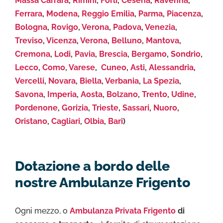
Massa Carrara
,
Rimini
,
Forlì
,
Cesena
,
Ravenna
,
Ferrara
,
Modena
,
Reggio Emilia
,
Parma
,
Piacenza
,
Bologna
,
Rovigo
,
Verona
,
Padova
,
Venezia
,
Treviso
,
Vicenza
,
Verona
,
Belluno
,
Mantova
,
Cremona
,
Lodi
,
Pavia
,
Brescia
,
Bergamo
,
Sondrio
,
Lecco
,
Como
,
Varese
,
Cuneo
,
Asti
,
Alessandria
,
Vercelli
,
Novara
,
Biella
,
Verbania
,
La Spezia
,
Savona
,
Imperia
,
Aosta
,
Bolzano
,
Trento
,
Udine
,
Pordenone
,
Gorizia
,
Trieste
,
Sassari
,
Nuoro
,
Oristano
,
Cagliari
,
Olbia
,
Bari
)
Dotazione a bordo delle
nostre Ambulanze Frigento
Ogni mezzo, o
Ambulanza Privata Frigento
di