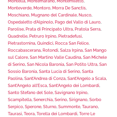
Montella
,
Montemarano
,
Montemiletto
,
Monteverde
,
Montoro
,
Morra De Sanctis
,
Moschiano
,
Mugnano del Cardinale
,
Nusco
,
Ospedaletto d’Alpinolo
,
Pago del Vallo di Lauro
,
Parolise
,
Prata di Principato Ultra
,
Pratola Serra
,
Quadrelle
,
Petruro Irpino
,
Pietradefusi
,
Pietrastornina
,
Quindici
,
Rocca San Felice
,
Roccabascerana
,
Rotondi
,
Salza Irpina
,
San Mango
sul Calore
,
San Martino Valle Caudina
,
San Michele
di Serino
,
San Nicola Baronia
,
San Potito Ultra
,
San
Sossio Baronia
,
Santa Lucia di Serino
,
Santa
Paolina
,
Sant’Andrea di Conza
,
Sant’Angelo a Scala
,
Sant’Angelo all’Esca
,
Sant’Angelo dei Lombardi
,
Santo Stefano del Sole
,
Savignano Irpino
,
Scampitella
,
Senerchia
,
Serino
,
Sirignano
,
Sorbo
Serpico
,
Sperone
,
Sturno
,
Summonte
,
Taurano
,
Taurasi
,
Teora
,
Torella dei Lombardi
,
Torre Le