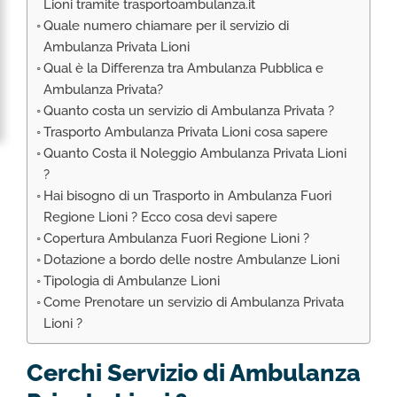
Lioni tramite trasportoambulanza.it
RIMPATRIO SANITARIO ITALIA
Quale numero chiamare per il servizio di
AMBULANZA SET CINEMATOGRAFICI
Ambulanza Privata Lioni
VOLO SANITARIO
Qual è la Differenza tra Ambulanza Pubblica e
Ambulanza Privata?
TRASPORTO SANITARIO: VOLI DI LINEA,
Quanto costa un servizio di Ambulanza Privata ?
ELIAMBULANZA ED AMBULANZA
Trasporto Ambulanza Privata Lioni cosa sapere
TRASPORTO ECMO O CIRCOLAZIONE
Quanto Costa il Noleggio Ambulanza Privata Lioni
EXTRACORPOREA
?
TRASPORTO PER NEONATI E PEDIATRICO
Hai bisogno di un Trasporto in Ambulanza Fuori
Regione Lioni ? Ecco cosa devi sapere
Copertura Ambulanza Fuori Regione Lioni ?
Dotazione a bordo delle nostre Ambulanze Lioni
Tipologia di Ambulanze Lioni
Come Prenotare un servizio di Ambulanza Privata
Lioni ?
Cerchi Servizio di Ambulanza