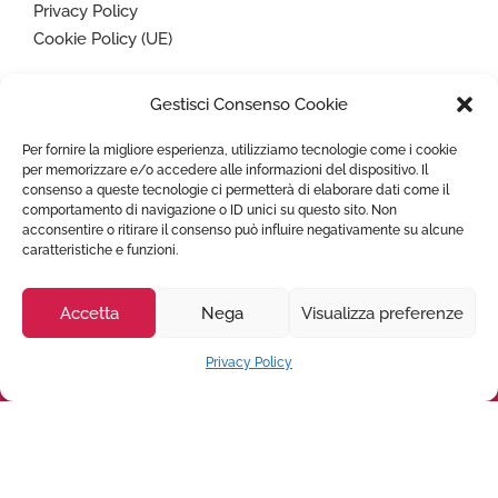
Privacy Policy
Cookie Policy (UE)
Gestisci Consenso Cookie
Paga in sicurezza con
Per fornire la migliore esperienza, utilizziamo tecnologie come i cookie
per memorizzare e/o accedere alle informazioni del dispositivo. Il
consenso a queste tecnologie ci permetterà di elaborare dati come il
comportamento di navigazione o ID unici su questo sito. Non
acconsentire o ritirare il consenso può influire negativamente su alcune
caratteristiche e funzioni.
Copyright © 2022
TRASPORTO AMBULANZA
- Tutti i diritti
riservati - P. IVA 07636760725
Accetta
Nega
Visualizza preferenze
Privacy Policy