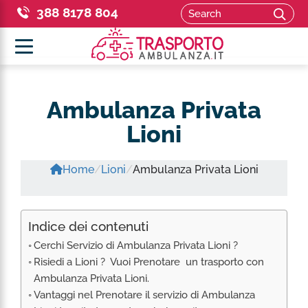
Search for:
388 8178 804
SEAR
HOME
Ambulanza Privata
I NOSTRI SERVIZI
Lioni
TRASPORTO SANITARIO IN ITALIA
CITTÀ COPERTE
AMBULANZA TRASPORTO COVID
Home
/
Lioni
/
Ambulanza Privata Lioni
AMBULANZA PRIVATA MILANO
AMBULANZE
TRASPORTO AMBULANZA FUORI REGIONE –
AMBULANZA PRIVATA NAPOLI
COPRIAMO IN SOLI 24 H TUTTO IL TERRITORIO
AMBULANZA TIPO A
NAZIONALE
TARIFFE
AMBULANZA PRIVATA BARI
Indice dei contenuti
AMBULANZA TIPO B
TRASPORTO IN AMBULANZA DA E VERSO L’ESTERO
AMBULANZA PRIVATA BOLOGNA
Cerchi Servizio di Ambulanza Privata Lioni ?
AMBULANZA TIPO C
PRENOTA AMBULANZA
TRASPORTO PAZIENTI BARIATRICI
Risiedi a Lioni ? Vuoi Prenotare un trasporto con
VISUALIZZA TUTTE ITALIA
AMBULANZA BARIATRICA PER I GRANDI OBESI
Ambulanza Privata Lioni.
AMBULANZE PER EVENTI SPORTIVI E
VISUALIZZA TUTTE ESTERO
MANIFESTAZIONI
Vantaggi nel Prenotare il servizio di Ambulanza
ALLESTIMENTO AMBULANZE E INTERNI