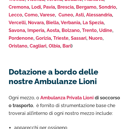
Cremona
,
Lodi
,
Pavia
,
Brescia
,
Bergamo
,
Sondrio
,
Lecco
,
Como
,
Varese
,
Cuneo
,
Asti
,
Alessandria
,
Vercelli
,
Novara
,
Biella
,
Verbania
,
La Spezia
,
Savona
,
Imperia
,
Aosta
,
Bolzano
,
Trento
,
Udine
,
Pordenone
,
Gorizia
,
Trieste
,
Sassari
,
Nuoro
,
Oristano
,
Cagliari
,
Olbia
,
Bari
)
Dotazione a bordo delle
nostre Ambulanze Lioni
Ogni mezzo, o
Ambulanza Privata Lioni
di soccorso
o trasporto
, è fornito di strumentazione base che
troverai all’interno di ogni nostro mezzo include:
apparecchi per ossigeno