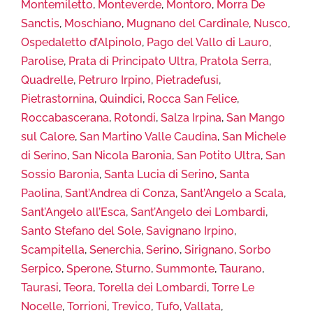
Montemiletto
,
Monteverde
,
Montoro
,
Morra De
Sanctis
,
Moschiano
,
Mugnano del Cardinale
,
Nusco
,
Ospedaletto d’Alpinolo
,
Pago del Vallo di Lauro
,
Parolise
,
Prata di Principato Ultra
,
Pratola Serra
,
Quadrelle
,
Petruro Irpino
,
Pietradefusi
,
Pietrastornina
,
Quindici
,
Rocca San Felice
,
Roccabascerana
,
Rotondi
,
Salza Irpina
,
San Mango
sul Calore
,
San Martino Valle Caudina
,
San Michele
di Serino
,
San Nicola Baronia
,
San Potito Ultra
,
San
Sossio Baronia
,
Santa Lucia di Serino
,
Santa
Paolina
,
Sant’Andrea di Conza
,
Sant’Angelo a Scala
,
Sant’Angelo all’Esca
,
Sant’Angelo dei Lombardi
,
Santo Stefano del Sole
,
Savignano Irpino
,
Scampitella
,
Senerchia
,
Serino
,
Sirignano
,
Sorbo
Serpico
,
Sperone
,
Sturno
,
Summonte
,
Taurano
,
Taurasi
,
Teora
,
Torella dei Lombardi
,
Torre Le
Nocelle
,
Torrioni
,
Trevico
,
Tufo
,
Vallata
,