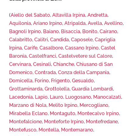
(
Aiello del Sabato
,
Altavilla Irpina
,
Andretta
,
Aquilonia
,
Ariano Irpino
,
Atripalda
,
Avella
,
Avellino
,
Bagnoli Irpino
,
Baiano
,
Bisaccia
,
Bonito
,
Cairano
,
Calabritto
,
Calitri
,
Candida
,
Caposele
,
Capriglia
Irpina
,
Carife
,
Casalbore
,
Cassano Irpino
,
Castel
Baronia
,
Castelfranci
,
Castelvetere sul Calore
,
Cervinara
,
Cesinali
,
Chianche
,
Chiusano di San
Domenico
,
Contrada
,
Conza della Campania
,
Domicella
,
Forino
,
Frigento
,
Gesualdo
,
Grottaminarda
,
Grottolella
,
Guardia Lombardi
,
Lacedonia
,
Lapio
,
Lauro
,
Luogosano
,
Manocalzati
,
Marzano di Nola
,
Melito Irpino
,
Mercogliano
,
Mirabella Eclano
,
Montaguto
,
Montecalvo Irpino
,
Montefalcione
,
Monteforte Irpino
,
Montefredane
,
Montefusco
,
Montella
,
Montemarano
,