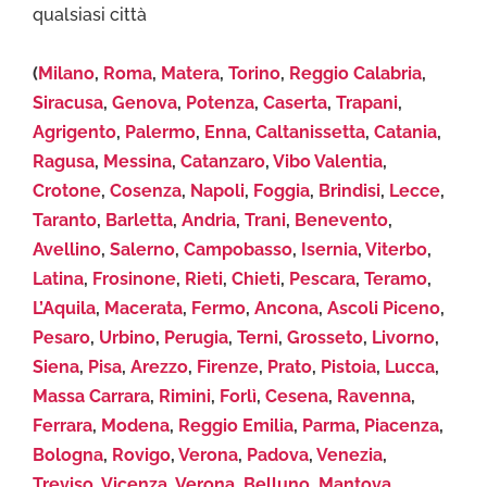
qualsiasi città
(
Milano
,
Roma
,
Matera
,
Torino
,
Reggio Calabria
,
Siracusa
,
Genova
,
Potenza
,
Caserta
,
Trapani
,
Agrigento
,
Palermo
,
Enna
,
Caltanissetta
,
Catania
,
Ragusa
,
Messina
,
Catanzaro
,
Vibo Valentia
,
Crotone
,
Cosenza
,
Napoli
,
Foggia
,
Brindisi
,
Lecce
,
Taranto
,
Barletta
,
Andria
,
Trani
,
Benevento
,
Avellino
,
Salerno
,
Campobasso
,
Isernia
,
Viterbo
,
Latina
,
Frosinone
,
Rieti
,
Chieti
,
Pescara
,
Teramo
,
L’Aquila
,
Macerata
,
Fermo
,
Ancona
,
Ascoli Piceno
,
Pesaro
,
Urbino
,
Perugia
,
Terni
,
Grosseto
,
Livorno
,
Siena
,
Pisa
,
Arezzo
,
Firenze
,
Prato
,
Pistoia
,
Lucca
,
Massa Carrara
,
Rimini
,
Forlì
,
Cesena
,
Ravenna
,
Ferrara
,
Modena
,
Reggio Emilia
,
Parma
,
Piacenza
,
Bologna
,
Rovigo
,
Verona
,
Padova
,
Venezia
,
Treviso
,
Vicenza
,
Verona
,
Belluno
,
Mantova
,