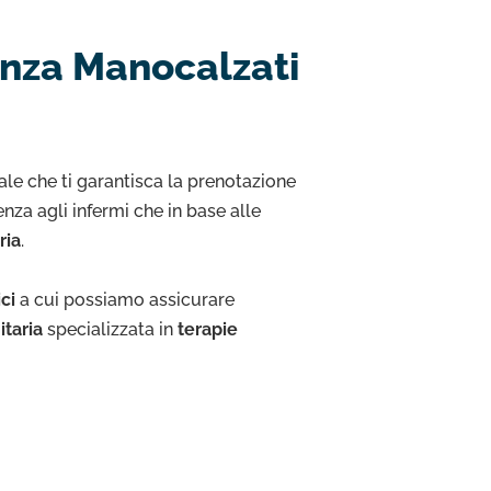
anza Manocalzati
nale che ti garantisca la prenotazione
za agli infermi che in base alle
ria
.
ici
a cui possiamo assicurare
itaria
specializzata in
terapie