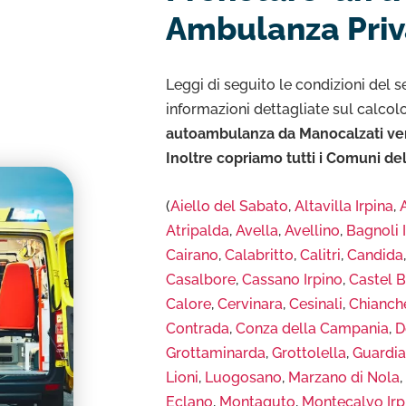
Ambulanza Priv
Leggi di seguito le condizioni del se
informazioni dettagliate sul calcol
autoambulanza da Manocalzati verso
Inoltre copriamo tutti i Comuni de
(
Aiello del Sabato
,
Altavilla Irpina
,
Atripalda
,
Avella
,
Avellino
,
Bagnoli 
Cairano
,
Calabritto
,
Calitri
,
Candida
Casalbore
,
Cassano Irpino
,
Castel 
Calore
,
Cervinara
,
Cesinali
,
Chianch
Contrada
,
Conza della Campania
,
D
Grottaminarda
,
Grottolella
,
Guardi
Lioni
,
Luogosano
,
Marzano di Nola
Eclano
,
Montaguto
,
Montecalvo Irp