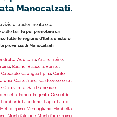
ata Manocalzati.
rvizio di trasferimento e le
o delle
tariffe per prenotare un
 tutte le regione d’Italia e Estero.
lla provincia di Manocalzati
Andretta
,
Aquilonia
,
Ariano Irpino
,
Irpino
,
Baiano
,
Bisaccia
,
Bonito
,
,
Caposele
,
Capriglia Irpina
,
Carife
,
Baronia
,
Castelfranci
,
Castelvetere sul
e
,
Chiusano di San Domenico
,
omicella
,
Forino
,
Frigento
,
Gesualdo
,
a Lombardi
,
Lacedonia
,
Lapio
,
Lauro
,
,
Melito Irpino
,
Mercogliano
,
Mirabella
ino
,
Montefalcione
,
Monteforte Irpino
,