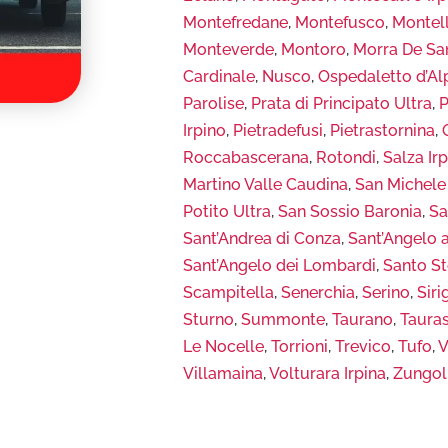
Montefredane
,
Montefusco
,
Montel
Monteverde
,
Montoro
,
Morra De Sa
Cardinale
,
Nusco
,
Ospedaletto d’Al
Parolise
,
Prata di Principato Ultra
,
P
Irpino
,
Pietradefusi
,
Pietrastornina
,
Roccabascerana
,
Rotondi
,
Salza Ir
Martino Valle Caudina
,
San Michele 
Potito Ultra
,
San Sossio Baronia
,
Sa
Sant’Andrea di Conza
,
Sant’Angelo 
Sant’Angelo dei Lombardi
,
Santo St
Scampitella
,
Senerchia
,
Serino
,
Sir
Sturno
,
Summonte
,
Taurano
,
Tauras
Le Nocelle
,
Torrioni
,
Trevico
,
Tufo
,
V
Villamaina
,
Volturara Irpina
,
Zungol