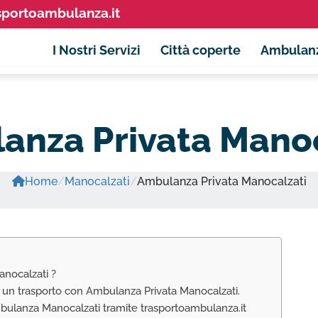
sportoambulanza.it
I Nostri Servizi
Città coperte
Ambulan
anza Privata Manoc
Home
/
Manocalzati
/
Ambulanza Privata Manocalzati
anocalzati ?
e un trasporto con Ambulanza Privata Manocalzati.
Ambulanza Manocalzati tramite trasportoambulanza.it