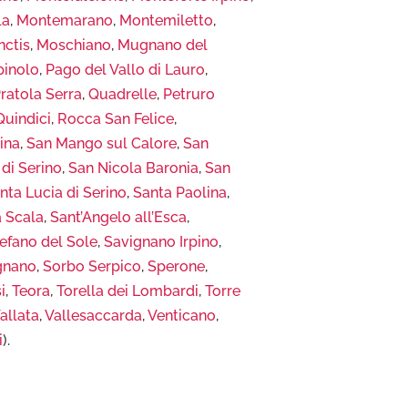
la
,
Montemarano
,
Montemiletto
,
nctis
,
Moschiano
,
Mugnano del
pinolo
,
Pago del Vallo di Lauro
,
ratola Serra
,
Quadrelle
,
Petruro
Quindici
,
Rocca San Felice
,
pina
,
San Mango sul Calore
,
San
di Serino
,
San Nicola Baronia
,
San
nta Lucia di Serino
,
Santa Paolina
,
a Scala
,
Sant’Angelo all’Esca
,
efano del Sole
,
Savignano Irpino
,
ignano
,
Sorbo Serpico
,
Sperone
,
i
,
Teora
,
Torella dei Lombardi
,
Torre
allata
,
Vallesaccarda
,
Venticano
,
i
).