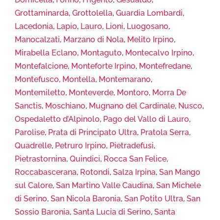
Grottaminarda
,
Grottolella
,
Guardia Lombardi
,
Lacedonia
,
Lapio
,
Lauro
,
Lioni
,
Luogosano
,
Manocalzati
,
Marzano di Nola
,
Melito Irpino
,
Mirabella Eclano
,
Montaguto
,
Montecalvo Irpino
,
Montefalcione
,
Monteforte Irpino
,
Montefredane
,
Montefusco
,
Montella
,
Montemarano
,
Montemiletto
,
Monteverde
,
Montoro
,
Morra De
Sanctis
,
Moschiano
,
Mugnano del Cardinale
,
Nusco
,
Ospedaletto d’Alpinolo
,
Pago del Vallo di Lauro
,
Parolise
,
Prata di Principato Ultra
,
Pratola Serra
,
Quadrelle
,
Petruro Irpino
,
Pietradefusi
,
Pietrastornina
,
Quindici
,
Rocca San Felice
,
Roccabascerana
,
Rotondi
,
Salza Irpina
,
San Mango
sul Calore
,
San Martino Valle Caudina
,
San Michele
di Serino
,
San Nicola Baronia
,
San Potito Ultra
,
San
Sossio Baronia
,
Santa Lucia di Serino
,
Santa