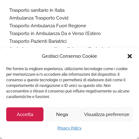
Trasporto sanitario in Italia
Ambulanza Trasporto Covid
Trasporto Ambulanza Fuori Regione
Trasporto in Ambulanza Da e Verso l’Estero
Trasporto Pazienti Bariatrici
Ambulanze per eventi sportivi e manifestazioni
Gestisci Consenso Cookie
Rimpatrio Sanitario Italia
Volo Sanitario
Per fornire la migliore esperienza, utilizziamo tecnologie come i cookie
per memorizzare e/o accedere alle informazioni del dispositivo. Il
consenso a queste tecnologie ci permetterà di elaborare dati come il
Naviga
comportamento di navigazione o ID unici su questo sito. Non
acconsentire o ritirare il consenso può influire negativamente su alcune
caratteristiche e funzioni.
Homepage
FAQ
Accetta
Nega
Visualizza preferenze
Costo Servizio Ambulanza Privata
Città coperte Estero
Privacy Policy
Prenota ambulanza