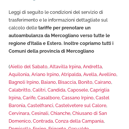
Leggi di seguito le condizioni del servizio di
trasferimento e le informazioni dettagliate sul
calcolo delle
tariffe per prenotare un
autoambulanza da Mercogliano verso tutte le
regione d’Italia e Estero. Inoltre copriamo tutti i
Comuni della provincia di Mercogliano
(
Aiello del Sabato
,
Altavilla Irpina
,
Andretta
,
Aquilonia
,
Ariano Irpino
,
Atripalda
,
Avella
,
Avellino
,
Bagnoli Irpino
,
Baiano
,
Bisaccia
,
Bonito
,
Cairano
,
Calabritto
,
Calitri
,
Candida
,
Caposele
,
Capriglia
Irpina
,
Carife
,
Casalbore
,
Cassano Irpino
,
Castel
Baronia
,
Castelfranci
,
Castelvetere sul Calore
,
Cervinara
,
Cesinali
,
Chianche
,
Chiusano di San
Domenico
,
Contrada
,
Conza della Campania
,
Domicella
,
Forino
,
Frigento
,
Gesualdo
,