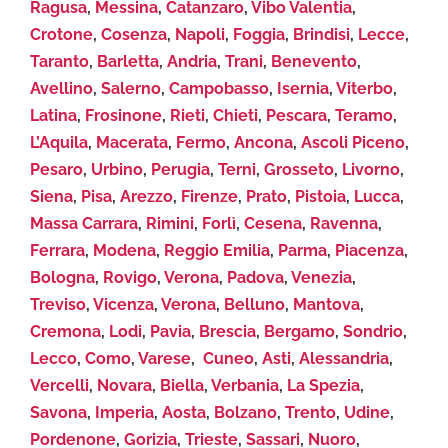
Ragusa
,
Messina
,
Catanzaro
,
Vibo Valentia
,
Crotone
,
Cosenza
,
Napoli
,
Foggia
,
Brindisi
,
Lecce
,
Taranto
,
Barletta
,
Andria
,
Trani
,
Benevento
,
Avellino
,
Salerno
,
Campobasso
,
Isernia
,
Viterbo
,
Latina
,
Frosinone
,
Rieti
,
Chieti
,
Pescara
,
Teramo
,
L’Aquila
,
Macerata
,
Fermo
,
Ancona
,
Ascoli Piceno
,
Pesaro
,
Urbino
,
Perugia
,
Terni
,
Grosseto
,
Livorno
,
Siena
,
Pisa
,
Arezzo
,
Firenze
,
Prato
,
Pistoia
,
Lucca
,
Massa Carrara
,
Rimini
,
Forlì
,
Cesena
,
Ravenna
,
Ferrara
,
Modena
,
Reggio Emilia
,
Parma
,
Piacenza
,
Bologna
,
Rovigo
,
Verona
,
Padova
,
Venezia
,
Treviso
,
Vicenza
,
Verona
,
Belluno
,
Mantova
,
Cremona
,
Lodi
,
Pavia
,
Brescia
,
Bergamo
,
Sondrio
,
Lecco
,
Como
,
Varese
,
Cuneo
,
Asti
,
Alessandria
,
Vercelli
,
Novara
,
Biella
,
Verbania
,
La Spezia
,
Savona
,
Imperia
,
Aosta
,
Bolzano
,
Trento
,
Udine
,
Pordenone
,
Gorizia
,
Trieste
,
Sassari
,
Nuoro
,