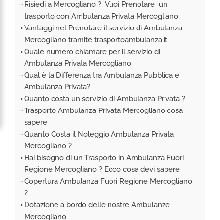
Risiedi a Mercogliano ? Vuoi Prenotare un
RIMPATRIO SANITARIO ITALIA
trasporto con Ambulanza Privata Mercogliano.
AMBULANZA SET CINEMATOGRAFICI
Vantaggi nel Prenotare il servizio di Ambulanza
VOLO SANITARIO
Mercogliano tramite trasportoambulanza.it
Quale numero chiamare per il servizio di
TRASPORTO SANITARIO: VOLI DI LINEA,
ELIAMBULANZA ED AMBULANZA
Ambulanza Privata Mercogliano
Qual è la Differenza tra Ambulanza Pubblica e
TRASPORTO ECMO O CIRCOLAZIONE
EXTRACORPOREA
Ambulanza Privata?
Quanto costa un servizio di Ambulanza Privata ?
TRASPORTO PER NEONATI E PEDIATRICO
Trasporto Ambulanza Privata Mercogliano cosa
sapere
Quanto Costa il Noleggio Ambulanza Privata
Mercogliano ?
Hai bisogno di un Trasporto in Ambulanza Fuori
Regione Mercogliano ? Ecco cosa devi sapere
Copertura Ambulanza Fuori Regione Mercogliano
?
Dotazione a bordo delle nostre Ambulanze
Mercogliano