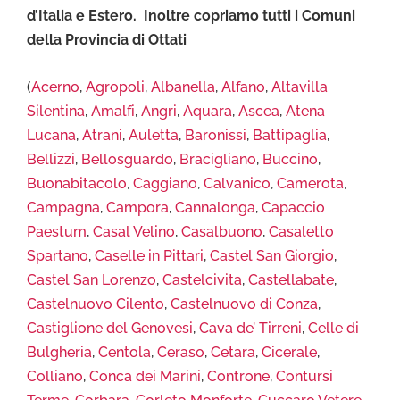
d’Italia e Estero. Inoltre copriamo tutti i Comuni
della Provincia di Ottati
(
Acerno
,
Agropoli
,
Albanella
,
Alfano
,
Altavilla
Silentina
,
Amalfi
,
Angri
,
Aquara
,
Ascea
,
Atena
Lucana
,
Atrani
,
Auletta
,
Baronissi
,
Battipaglia
,
Bellizzi
,
Bellosguardo
,
Bracigliano
,
Buccino
,
Buonabitacolo
,
Caggiano
,
Calvanico
,
Camerota
,
Campagna
,
Campora
,
Cannalonga
,
Capaccio
Paestum
,
Casal Velino
,
Casalbuono
,
Casaletto
Spartano
,
Caselle in Pittari
,
Castel San Giorgio
,
Castel San Lorenzo
,
Castelcivita
,
Castellabate
,
Castelnuovo Cilento
,
Castelnuovo di Conza
,
Castiglione del Genovesi
,
Cava de’ Tirreni
,
Celle di
Bulgheria
,
Centola
,
Ceraso
,
Cetara
,
Cicerale
,
Colliano
,
Conca dei Marini
,
Controne
,
Contursi