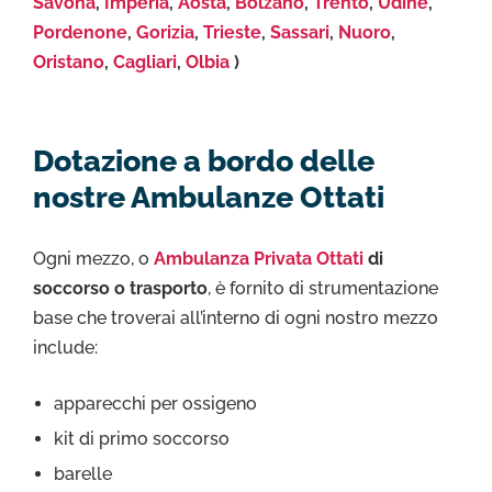
Savona
,
Imperia
,
Aosta
,
Bolzano
,
Trento
,
Udine
,
Pordenone
,
Gorizia
,
Trieste
,
Sassari
,
Nuoro
,
Oristano
,
Cagliari
,
Olbia
)
Dotazione a bordo delle
nostre Ambulanze Ottati
Ogni mezzo, o
Ambulanza Privata Ottati
di
soccorso o trasporto
, è fornito di strumentazione
base che troverai all’interno di ogni nostro mezzo
include:
apparecchi per ossigeno
kit di primo soccorso
barelle