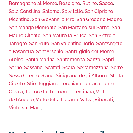
Romagnano al Monte
,
Roscigno
,
Rutino
,
Sacco
,
Sala Consilina
,
Salerno
,
Salvitelle
,
San Cipriano
Picentino
,
San Giovanni a Piro
,
San Gregorio Magno
,
San Mango Piemonte
,
San Marzano sul Sarno
,
San
Mauro Cilento
,
San Mauro la Bruca
,
San Pietro al
Tanagro
,
San Rufo
,
San Valentino Torio
,
Sant’Angelo
a Fasanella
,
Sant’Arsenio
,
Sant’Egidio del Monte
Albino
,
Santa Marina
,
Santomenna
,
Sanza
,
Sapri
,
Sarno
,
Sassano
,
Scafati
,
Scala
,
Serramezzana
,
Serre
,
Sessa Cilento
,
Siano
,
Sicignano degli Alburni
,
Stella
Cilento
,
Stio
,
Teggiano
,
Torchiara
,
Torraca
,
Torre
Orsaia
,
Tortorella
,
Tramonti
,
Trentinara
,
Valle
dell’Angelo
,
Vallo della Lucania
,
Valva
,
Vibonati
,
Vietri sul Mare
).