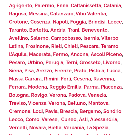
Agrigento
,
Palermo
,
Enna
,
Caltanissetta
,
Catania
,
Ragusa
,
Messina
,
Catanzaro
,
Vibo Valentia
,
Crotone
,
Cosenza
,
Napoli
,
Foggia
,
Brindisi
,
Lecce
,
Taranto
,
Barletta
,
Andria
,
Trani
,
Benevento
,
Avellino
,
Salerno
,
Campobasso
,
Isernia
,
Viterbo
,
Latina
,
Frosinone
,
Rieti
,
Chieti
,
Pescara
,
Teramo
,
L’Aquila
,
Macerata
,
Fermo
,
Ancona
,
Ascoli Piceno
,
Pesaro
,
Urbino
,
Perugia
,
Terni
,
Grosseto
,
Livorno
,
Siena
,
Pisa
,
Arezzo
,
Firenze
,
Prato
,
Pistoia
,
Lucca
,
Massa Carrara
,
Rimini
,
Forlì
,
Cesena
,
Ravenna
,
Ferrara
,
Modena
,
Reggio Emilia
,
Parma
,
Piacenza
,
Bologna
,
Rovigo
,
Verona
,
Padova
,
Venezia
,
Treviso
,
Vicenza
,
Verona
,
Belluno
,
Mantova
,
Cremona
,
Lodi
,
Pavia
,
Brescia
,
Bergamo
,
Sondrio
,
Lecco
,
Como
,
Varese
,
Cuneo
,
Asti
,
Alessandria
,
Vercelli
,
Novara
,
Biella
,
Verbania
,
La Spezia
,