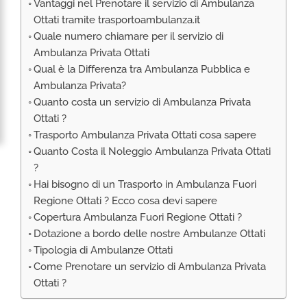
Vantaggi nel Prenotare il servizio di Ambulanza
RIMPATRIO SANITARIO ITALIA
Ottati tramite trasportoambulanza.it
AMBULANZA SET CINEMATOGRAFICI
Quale numero chiamare per il servizio di
VOLO SANITARIO
Ambulanza Privata Ottati
Qual è la Differenza tra Ambulanza Pubblica e
TRASPORTO SANITARIO: VOLI DI LINEA,
Ambulanza Privata?
ELIAMBULANZA ED AMBULANZA
Quanto costa un servizio di Ambulanza Privata
TRASPORTO ECMO O CIRCOLAZIONE
Ottati ?
EXTRACORPOREA
Trasporto Ambulanza Privata Ottati cosa sapere
TRASPORTO PER NEONATI E PEDIATRICO
Quanto Costa il Noleggio Ambulanza Privata Ottati
?
Hai bisogno di un Trasporto in Ambulanza Fuori
Regione Ottati ? Ecco cosa devi sapere
Copertura Ambulanza Fuori Regione Ottati ?
Dotazione a bordo delle nostre Ambulanze Ottati
Tipologia di Ambulanze Ottati
Come Prenotare un servizio di Ambulanza Privata
Ottati ?