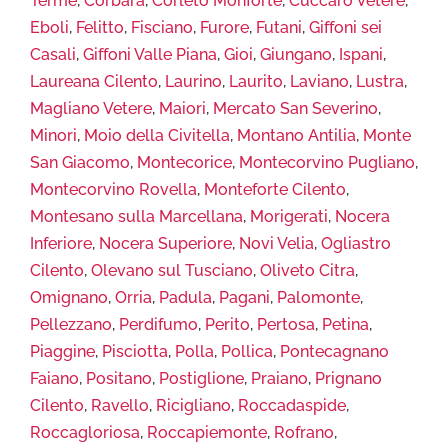
Terme
,
Corbara
,
Corleto Monforte
,
Cuccaro Vetere
,
Eboli
,
Felitto
,
Fisciano
,
Furore
,
Futani
,
Giffoni sei
Casali
,
Giffoni Valle Piana
,
Gioi
,
Giungano
,
Ispani
,
Laureana Cilento
,
Laurino
,
Laurito
,
Laviano
,
Lustra
,
Magliano Vetere
,
Maiori
,
Mercato San Severino
,
Minori
,
Moio della Civitella
,
Montano Antilia
,
Monte
San Giacomo
,
Montecorice
,
Montecorvino Pugliano
,
Montecorvino Rovella
,
Monteforte Cilento
,
Montesano sulla Marcellana
,
Morigerati
,
Nocera
Inferiore
,
Nocera Superiore
,
Novi Velia
,
Ogliastro
Cilento
,
Olevano sul Tusciano
,
Oliveto Citra
,
Omignano
,
Orria
,
Padula
,
Pagani
,
Palomonte
,
Pellezzano
,
Perdifumo
,
Perito
,
Pertosa
,
Petina
,
Piaggine
,
Pisciotta
,
Polla
,
Pollica
,
Pontecagnano
Faiano
,
Positano
,
Postiglione
,
Praiano
,
Prignano
Cilento
,
Ravello
,
Ricigliano
,
Roccadaspide
,
Roccagloriosa
,
Roccapiemonte
,
Rofrano
,