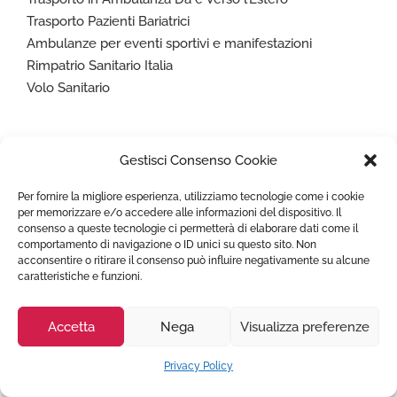
Trasporto Pazienti Bariatrici
Ambulanze per eventi sportivi e manifestazioni
Rimpatrio Sanitario Italia
Volo Sanitario
Naviga
Gestisci Consenso Cookie
Homepage
Per fornire la migliore esperienza, utilizziamo tecnologie come i cookie
FAQ
per memorizzare e/o accedere alle informazioni del dispositivo. Il
consenso a queste tecnologie ci permetterà di elaborare dati come il
Costo Servizio Ambulanza Privata
comportamento di navigazione o ID unici su questo sito. Non
Città coperte Estero
acconsentire o ritirare il consenso può influire negativamente su alcune
caratteristiche e funzioni.
Prenota ambulanza
Articoli utili
Lavora con noi
Accetta
Nega
Visualizza preferenze
Condizioni Generali
Privacy Policy
Privacy Policy
Cookie Policy (UE)