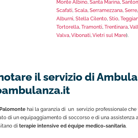
Monte Albino
,
Santa Marina
,
Santo
Scafati
,
Scala
,
Serramezzana
,
Serre
Alburni
,
Stella Cilento
,
Stio
,
Teggia
Tortorella
,
Tramonti
,
Trentinara
,
Val
Valva
,
Vibonati
,
Vietri sul Mare
).
notare il servizio di Ambu
oambulanza.it
 Palomonte
hai la garanzia di un servizio professionale che 
to di un equipaggiamento di soccorso e di una assistenza ag
sitano di
terapie intensive ed équipe medico-sanitaria
.