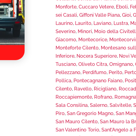
Monforte
,
Cuccaro Vetere
,
Eboli
,
Fe
sei Casali
,
Giffoni Valle Piana
,
Gioi
,
G
Laurino
,
Laurito
,
Laviano
,
Lustra
,
Ma
Severino
,
Minori
,
Moio della Civitel
Giacomo
,
Montecorice
,
Montecorvi
Monteforte Cilento
,
Montesano sull
Inferiore
,
Nocera Superiore
,
Novi Ve
Tusciano
,
Oliveto Citra
,
Omignano
,
Pellezzano
,
Perdifumo
,
Perito
,
Pert
Pollica
,
Pontecagnano Faiano
,
Posi
Cilento
,
Ravello
,
Ricigliano
,
Roccad
Roccapiemonte
,
Rofrano
,
Romagna
Sala Consilina
,
Salerno
,
Salvitelle
,
S
Piro
,
San Gregorio Magno
,
San Man
San Mauro Cilento
,
San Mauro la B
San Valentino Torio
,
Sant’Angelo a 