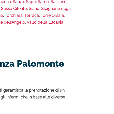
menna
,
Sanza
,
Sapri
,
Sarno
,
Sassano
,
,
Sessa Cilento
,
Siano
,
Sicignano degli
no
,
Torchiara
,
Torraca
,
Torre Orsaia
,
le dell’Angelo
,
Vallo della Lucania
,
lanza Palomonte
ti garantisca la prenotazione di un
li infermi che in base alle diverse