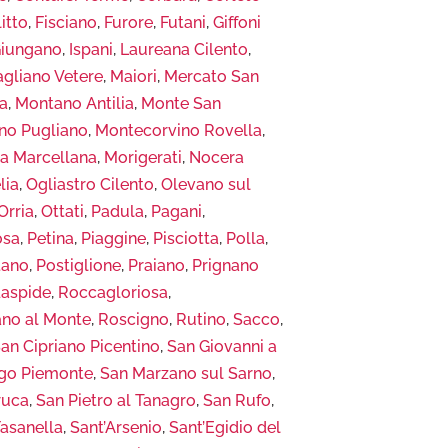
litto
,
Fisciano
,
Furore
,
Futani
,
Giffoni
iungano
,
Ispani
,
Laureana Cilento
,
gliano Vetere
,
Maiori
,
Mercato San
la
,
Montano Antilia
,
Monte San
no Pugliano
,
Montecorvino Rovella
,
a Marcellana
,
Morigerati
,
Nocera
lia
,
Ogliastro Cilento
,
Olevano sul
Orria
,
Ottati
,
Padula
,
Pagani
,
osa
,
Petina
,
Piaggine
,
Pisciotta
,
Polla
,
tano
,
Postiglione
,
Praiano
,
Prignano
aspide
,
Roccagloriosa
,
no al Monte
,
Roscigno
,
Rutino
,
Sacco
,
an Cipriano Picentino
,
San Giovanni a
go Piemonte
,
San Marzano sul Sarno
,
ruca
,
San Pietro al Tanagro
,
San Rufo
,
Fasanella
,
Sant’Arsenio
,
Sant’Egidio del