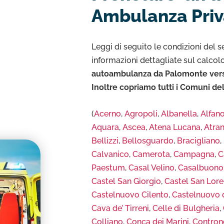
Ambulanza Priv
Leggi di seguito le condizioni del se
informazioni dettagliate sul calcol
autoambulanza da Palomonte verso 
Inoltre copriamo tutti i Comuni de
(
Acerno
,
Agropoli
,
Albanella
,
Alfan
Aquara
,
Ascea
,
Atena Lucana
,
Atran
Bellizzi
,
Bellosguardo
,
Bracigliano
,
Calvanico
,
Camerota
,
Campagna
,
C
Paestum
,
Casal Velino
,
Casalbuono
Castel San Giorgio
,
Castel San Lor
Castelnuovo Cilento
,
Castelnuovo 
Cava de’ Tirreni
,
Celle di Bulgheria
,
Colliano
,
Conca dei Marini
,
Contron