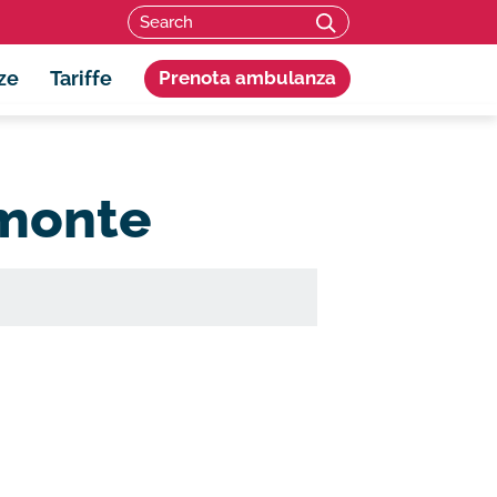
Search for:
SEARCH
ze
Tariffe
Prenota ambulanza
omonte