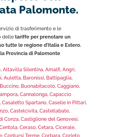
ata Palomonte.
rvizio di trasferimento e le
o delle
tariffe per prenotare un
tutte le regione d’Italia e Estero.
lla Provincia di Palomonte
o
,
Altavilla Silentina
,
Amalfi
,
Angri
,
i
,
Auletta
,
Baronissi
,
Battipaglia
,
Buccino
,
Buonabitacolo
,
Caggiano
,
ampora
,
Cannalonga
,
Capaccio
,
Casaletto Spartano
,
Caselle in Pittari
,
enzo
,
Castelcivita
,
Castellabate
,
di Conza
,
Castiglione del Genovesi
,
Centola
,
Ceraso
,
Cetara
,
Cicerale
,
e
,
Contursi Terme
,
Corbara
,
Corleto