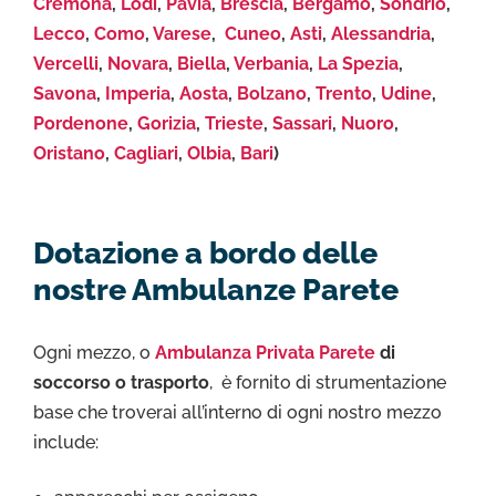
Cremona
,
Lodi
,
Pavia
,
Brescia
,
Bergamo
,
Sondrio
,
Lecco
,
Como
,
Varese
,
Cuneo
,
Asti
,
Alessandria
,
Vercelli
,
Novara
,
Biella
,
Verbania
,
La Spezia
,
Savona
,
Imperia
,
Aosta
,
Bolzano
,
Trento
,
Udine
,
Pordenone
,
Gorizia
,
Trieste
,
Sassari
,
Nuoro
,
Oristano
,
Cagliari
,
Olbia
,
Bari
)
Dotazione a bordo delle
nostre Ambulanze Parete
Ogni mezzo, o
Ambulanza Privata Parete
di
soccorso o trasporto
, è fornito di strumentazione
base che troverai all’interno di ogni nostro mezzo
include: