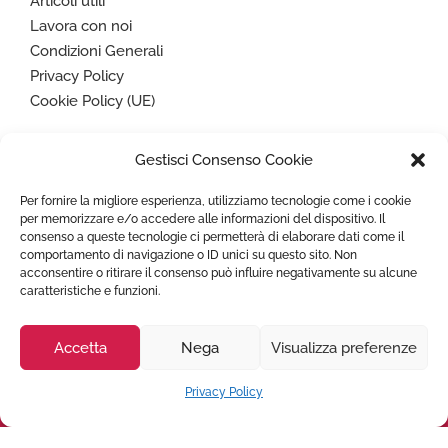
Articoli utili
Lavora con noi
Condizioni Generali
Privacy Policy
Cookie Policy (UE)
Gestisci Consenso Cookie
Paga in sicurezza con
Per fornire la migliore esperienza, utilizziamo tecnologie come i cookie
per memorizzare e/o accedere alle informazioni del dispositivo. Il
consenso a queste tecnologie ci permetterà di elaborare dati come il
comportamento di navigazione o ID unici su questo sito. Non
acconsentire o ritirare il consenso può influire negativamente su alcune
caratteristiche e funzioni.
Copyright © 2022
TRASPORTO AMBULANZA
- Tutti i diritti
riservati - P. IVA 07636760725
Accetta
Nega
Visualizza preferenze
Privacy Policy