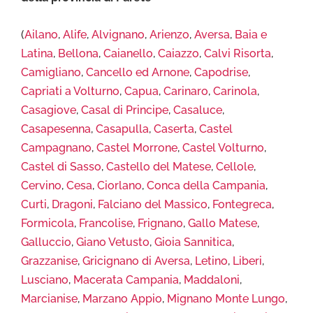
(
Ailano
,
Alife
,
Alvignano
,
Arienzo
,
Aversa
,
Baia e
Latina
,
Bellona
,
Caianello
,
Caiazzo
,
Calvi Risorta
,
Camigliano
,
Cancello ed Arnone
,
Capodrise
,
Capriati a Volturno
,
Capua
,
Carinaro
,
Carinola
,
Casagiove
,
Casal di Principe
,
Casaluce
,
Casapesenna
,
Casapulla
,
Caserta
,
Castel
Campagnano
,
Castel Morrone
,
Castel Volturno
,
Castel di Sasso
,
Castello del Matese
,
Cellole
,
Cervino
,
Cesa
,
Ciorlano
,
Conca della Campania
,
Curti
,
Dragoni
,
Falciano del Massico
,
Fontegreca
,
Formicola
,
Francolise
,
Frignano
,
Gallo Matese
,
Galluccio
,
Giano Vetusto
,
Gioia Sannitica
,
Grazzanise
,
Gricignano di Aversa
,
Letino
,
Liberi
,
Lusciano
,
Macerata Campania
,
Maddaloni
,
Marcianise
,
Marzano Appio
,
Mignano Monte Lungo
,