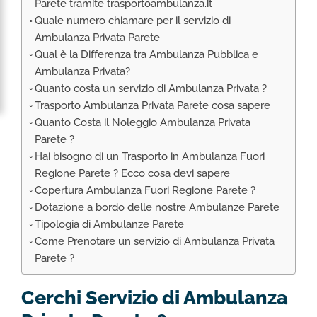
Parete tramite trasportoambulanza.it
RIMPATRIO SANITARIO ITALIA
Quale numero chiamare per il servizio di
AMBULANZA SET CINEMATOGRAFICI
Ambulanza Privata Parete
VOLO SANITARIO
Qual è la Differenza tra Ambulanza Pubblica e
Ambulanza Privata?
TRASPORTO SANITARIO: VOLI DI LINEA,
Quanto costa un servizio di Ambulanza Privata ?
ELIAMBULANZA ED AMBULANZA
Trasporto Ambulanza Privata Parete cosa sapere
TRASPORTO ECMO O CIRCOLAZIONE
Quanto Costa il Noleggio Ambulanza Privata
EXTRACORPOREA
Parete ?
TRASPORTO PER NEONATI E PEDIATRICO
Hai bisogno di un Trasporto in Ambulanza Fuori
Regione Parete ? Ecco cosa devi sapere
Copertura Ambulanza Fuori Regione Parete ?
Dotazione a bordo delle nostre Ambulanze Parete
Tipologia di Ambulanze Parete
Come Prenotare un servizio di Ambulanza Privata
Parete ?
Cerchi Servizio di Ambulanza