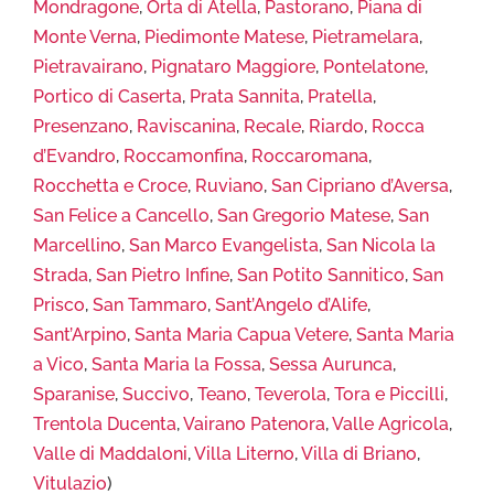
Mondragone
,
Orta di Atella
,
Pastorano
,
Piana di
Monte Verna
,
Piedimonte Matese
,
Pietramelara
,
Pietravairano
,
Pignataro Maggiore
,
Pontelatone
,
Portico di Caserta
,
Prata Sannita
,
Pratella
,
Presenzano
,
Raviscanina
,
Recale
,
Riardo
,
Rocca
d’Evandro
,
Roccamonfina
,
Roccaromana
,
Rocchetta e Croce
,
Ruviano
,
San Cipriano d’Aversa
,
San Felice a Cancello
,
San Gregorio Matese
,
San
Marcellino
,
San Marco Evangelista
,
San Nicola la
Strada
,
San Pietro Infine
,
San Potito Sannitico
,
San
Prisco
,
San Tammaro
,
Sant’Angelo d’Alife
,
Sant’Arpino
,
Santa Maria Capua Vetere
,
Santa Maria
a Vico
,
Santa Maria la Fossa
,
Sessa Aurunca
,
Sparanise
,
Succivo
,
Teano
,
Teverola
,
Tora e Piccilli
,
Trentola Ducenta
,
Vairano Patenora
,
Valle Agricola
,
Valle di Maddaloni
,
Villa Literno
,
Villa di Briano
,
Vitulazio
)