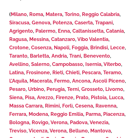
(
Milano
,
Roma
,
Matera
,
Torino
,
Reggio Calabria
,
Siracusa
,
Genova
,
Potenza
,
Caserta
,
Trapani
,
Agrigento
,
Palermo
,
Enna
,
Caltanissetta
,
Catania
,
Ragusa
,
Messina
,
Catanzaro
,
Vibo Valentia
,
Crotone
,
Cosenza
,
Napoli
,
Foggia
,
Brindisi
,
Lecce
,
Taranto
,
Barletta
,
Andria
,
Trani
,
Benevento
,
Avellino
,
Salerno
,
Campobasso
,
Isernia
,
Viterbo
,
Latina
,
Frosinone
,
Rieti
,
Chieti
,
Pescara
,
Teramo
,
L’Aquila
,
Macerata
,
Fermo
,
Ancona
,
Ascoli Piceno
,
Pesaro
,
Urbino
,
Perugia
,
Terni
,
Grosseto
,
Livorno
,
Siena
,
Pisa
,
Arezzo
,
Firenze
,
Prato
,
Pistoia
,
Lucca
,
Massa Carrara
,
Rimini
,
Forlì
,
Cesena
,
Ravenna
,
Ferrara
,
Modena
,
Reggio Emilia
,
Parma
,
Piacenza
,
Bologna
,
Rovigo
,
Verona
,
Padova
,
Venezia
,
Treviso
,
Vicenza
,
Verona
,
Belluno
,
Mantova
,