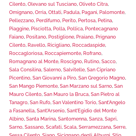
Cilento
,
Olevano sul Tusciano
,
Oliveto Citra
,
Omignano
,
Orria
,
Ottati
,
Padula
,
Pagani
,
Palomonte
,
Pellezzano
,
Perdifumo
,
Perito
,
Pertosa
,
Petina
,
Piaggine
,
Pisciotta
,
Polla
,
Pollica
,
Pontecagnano
Faiano
,
Positano
,
Postiglione
,
Praiano
,
Prignano
Cilento
,
Ravello
,
Ricigliano
,
Roccadaspide
,
Roccagloriosa
,
Roccapiemonte
,
Rofrano
,
Romagnano al Monte
,
Roscigno
,
Rutino
,
Sacco
,
Sala Consilina
,
Salerno
,
Salvitelle
,
San Cipriano
Picentino
,
San Giovanni a Piro
,
San Gregorio Magno
,
San Mango Piemonte
,
San Marzano sul Sarno
,
San
Mauro Cilento
,
San Mauro la Bruca
,
San Pietro al
Tanagro
,
San Rufo
,
San Valentino Torio
,
Sant’Angelo
a Fasanella
,
Sant’Arsenio
,
Sant’Egidio del Monte
Albino
,
Santa Marina
,
Santomenna
,
Sanza
,
Sapri
,
Sarno
,
Sassano
,
Scafati
,
Scala
,
Serramezzana
,
Serre
,
Sessa Cilento
,
Siano
,
Sicignano degli Alburni
,
Stio
,