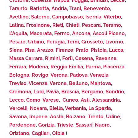
Crotone
,
Cosenza
,
Napoli
,
Foggia
,
Brindisi
,
Lecce
,
Taranto
,
Barletta
,
Andria
,
Trani
,
Benevento
,
Avellino
,
Salerno
,
Campobasso
,
Isernia
,
Viterbo
,
Latina
,
Frosinone
,
Rieti
,
Chieti
,
Pescara
,
Teramo
,
L’Aquila
,
Macerata
,
Fermo
,
Ancona
,
Ascoli Piceno
,
Pesaro
,
Urbino
,
Perugia
,
Terni
,
Grosseto
,
Livorno
,
Siena
,
Pisa
,
Arezzo
,
Firenze
,
Prato
,
Pistoia
,
Lucca
,
Massa Carrara
,
Rimini
,
Forlì
,
Cesena
,
Ravenna
,
Ferrara
,
Modena
,
Reggio Emilia
,
Parma
,
Piacenza
,
Bologna
,
Rovigo
,
Verona
,
Padova
,
Venezia
,
Treviso
,
Vicenza
,
Verona
,
Belluno
,
Mantova
,
Cremona
,
Lodi
,
Pavia
,
Brescia
,
Bergamo
,
Sondrio
,
Lecco
,
Como
,
Varese
,
Cuneo
,
Asti
,
Alessandria
,
Vercelli
,
Novara
,
Biella
,
Verbania
,
La Spezia
,
Savona
,
Imperia
,
Aosta
,
Bolzano
,
Trento
,
Udine
,
Pordenone
,
Gorizia
,
Trieste
,
Sassari
,
Nuoro
,
Oristano
,
Cagliari
,
Olbia
)