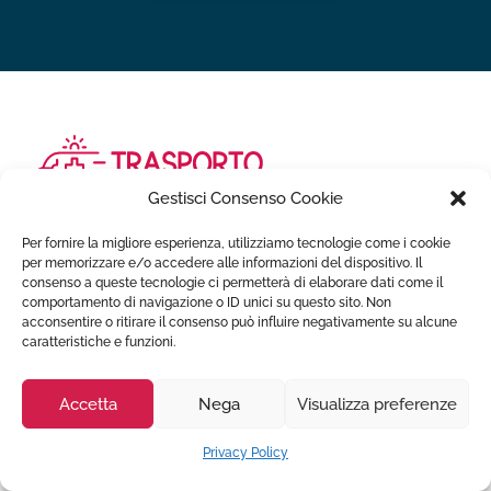
Gestisci Consenso Cookie
Trasporto ambulanza privata offre servizi di trasporto per
Per fornire la migliore esperienza, utilizziamo tecnologie come i cookie
invalidi ed infermi h24, in Italia e all'estero. Puoi
per memorizzare e/o accedere alle informazioni del dispositivo. Il
consenso a queste tecnologie ci permetterà di elaborare dati come il
richiedere uno dei nostri mezzi di assistenza
comportamento di navigazione o ID unici su questo sito. Non
professionale per il trasporto di infermi ed anziani,
acconsentire o ritirare il consenso può influire negativamente su alcune
pazienti disabili o persone dimesse dalle strutture
caratteristiche e funzioni.
ospedaliere.
Accetta
Nega
Visualizza preferenze
Servizi Ambulanza
Privacy Policy
Trasporto sanitario in Italia