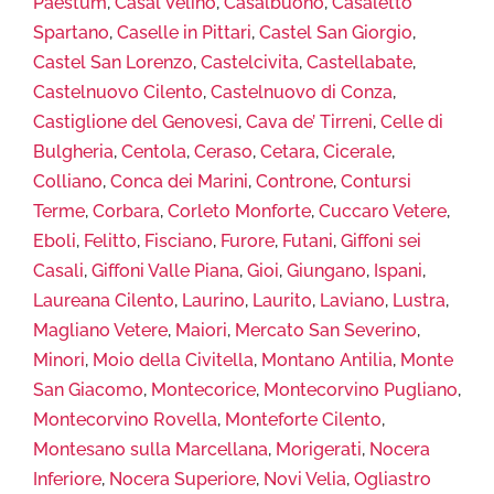
Paestum
,
Casal Velino
,
Casalbuono
,
Casaletto
Spartano
,
Caselle in Pittari
,
Castel San Giorgio
,
Castel San Lorenzo
,
Castelcivita
,
Castellabate
,
Castelnuovo Cilento
,
Castelnuovo di Conza
,
Castiglione del Genovesi
,
Cava de’ Tirreni
,
Celle di
Bulgheria
,
Centola
,
Ceraso
,
Cetara
,
Cicerale
,
Colliano
,
Conca dei Marini
,
Controne
,
Contursi
Terme
,
Corbara
,
Corleto Monforte
,
Cuccaro Vetere
,
Eboli
,
Felitto
,
Fisciano
,
Furore
,
Futani
,
Giffoni sei
Casali
,
Giffoni Valle Piana
,
Gioi
,
Giungano
,
Ispani
,
Laureana Cilento
,
Laurino
,
Laurito
,
Laviano
,
Lustra
,
Magliano Vetere
,
Maiori
,
Mercato San Severino
,
Minori
,
Moio della Civitella
,
Montano Antilia
,
Monte
San Giacomo
,
Montecorice
,
Montecorvino Pugliano
,
Montecorvino Rovella
,
Monteforte Cilento
,
Montesano sulla Marcellana
,
Morigerati
,
Nocera
Inferiore
,
Nocera Superiore
,
Novi Velia
,
Ogliastro