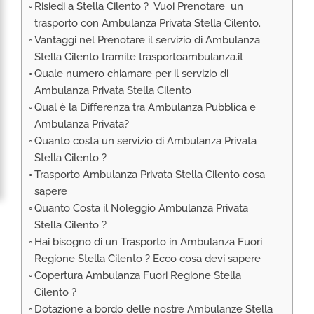
Risiedi a Stella Cilento ? Vuoi Prenotare un
RIMPATRIO SANITARIO ITALIA
trasporto con Ambulanza Privata Stella Cilento.
AMBULANZA SET CINEMATOGRAFICI
Vantaggi nel Prenotare il servizio di Ambulanza
VOLO SANITARIO
Stella Cilento tramite trasportoambulanza.it
Quale numero chiamare per il servizio di
TRASPORTO SANITARIO: VOLI DI LINEA,
ELIAMBULANZA ED AMBULANZA
Ambulanza Privata Stella Cilento
Qual è la Differenza tra Ambulanza Pubblica e
TRASPORTO ECMO O CIRCOLAZIONE
EXTRACORPOREA
Ambulanza Privata?
Quanto costa un servizio di Ambulanza Privata
TRASPORTO PER NEONATI E PEDIATRICO
Stella Cilento ?
Trasporto Ambulanza Privata Stella Cilento cosa
sapere
Quanto Costa il Noleggio Ambulanza Privata
Stella Cilento ?
Hai bisogno di un Trasporto in Ambulanza Fuori
Regione Stella Cilento ? Ecco cosa devi sapere
Copertura Ambulanza Fuori Regione Stella
Cilento ?
Dotazione a bordo delle nostre Ambulanze Stella