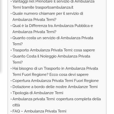
Vantaggi nel Prenotare il servizio di Ambulanza
RIMPATRIO SANITARIO ITALIA
Terni tramite trasportoambulanza.it
AMBULANZA SET CINEMATOGRAFICI
Quale numero chiamare per il servizio di
VOLO SANITARIO
Ambulanza Privata Terni?
Qual è la Differenza tra Ambulanza Pubblica e
TRASPORTO SANITARIO: VOLI DI LINEA,
Ambulanza Privata Terni?
ELIAMBULANZA ED AMBULANZA
Quanto costa un servizio di Ambulanza Privata
TRASPORTO ECMO O CIRCOLAZIONE
Terni?
EXTRACORPOREA
Trasporto Ambulanza Privata Terni: cosa sapere
TRASPORTO PER NEONATI E PEDIATRICO
Quanto Costa il Noleggio Ambulanza Privata
Terni?
Hai bisogno di un Trasporto in Ambulanza Privata
Terni Fuori Regione? Ecco cosa devi sapere
Copertura Ambulanza Privata Terni Fuori Regione
Dotazione a bordo delle nostre Ambulanze Terni
Tipologia di Ambulanze Terni
Ambulanza privata Terni: copertura completa della
città
FAQ – Ambulanza Privata Terni