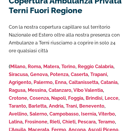
Copertura Ambulanza Privata
Terni Fuori Regione
Con la nostra copertura capillare sul territorio
Nazionale ed Estero oltre alla nostra presenza con
Ambulanze a Terni riusciamo a coprire in solo 24
ore qualsiasi città
(
Milano
,
Roma
,
Matera
,
Torino
,
Reggio Calabria
,
Siracusa
,
Genova
,
Potenza
,
Caserta
,
Trapani
,
Agrigento
,
Palermo
,
Enna
,
Caltanissetta
,
Catania
,
Ragusa
,
Messina
,
Catanzaro
,
Vibo Valentia
,
Crotone
,
Cosenza
,
Napoli
,
Foggia
,
Brindisi
,
Lecce
,
Taranto
,
Barletta
,
Andria
,
Trani
,
Benevento
,
Avellino
,
Salerno
,
Campobasso
,
Isernia
,
Viterbo
,
Latina
,
Frosinone
,
Rieti
,
Chieti
,
Pescara
,
Teramo
,
L’Aquila
,
Macerata
,
Fermo
,
Ancona
,
Ascoli Piceno
,