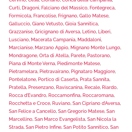
Curti
,
Dragoni
,
Falciano del Massico
,
Fontegreca
,
Formicola
,
Francolise
,
Frignano
,
Gallo Matese
,
Galluccio
,
Giano Vetusto
,
Gioia Sannitica
,
Grazzanise
,
Gricignano di Aversa
,
Letino
,
Liberi
,
Lusciano
,
Macerata Campania
,
Maddaloni
,
Marcianise
,
Marzano Appio
,
Mignano Monte Lungo
,
Mondragone
,
Orta di Atella
,
Parete
,
Pastorano
,
Piana di Monte Verna
,
Piedimonte Matese
,
Pietramelara
,
Pietravairano
,
Pignataro Maggiore
,
Pontelatone
,
Portico di Caserta
,
Prata Sannita
,
Pratella
,
Presenzano
,
Raviscanina
,
Recale
,
Riardo
,
Rocca d’Evandro
,
Roccamonfina
,
Roccaromana
,
Rocchetta e Croce
,
Ruviano
,
San Cipriano d’Aversa
,
San Felice a Cancello
,
San Gregorio Matese
,
San
Marcellino
,
San Marco Evangelista
,
San Nicola la
Strada
,
San Pietro Infine
,
San Potito Sannitico
,
San