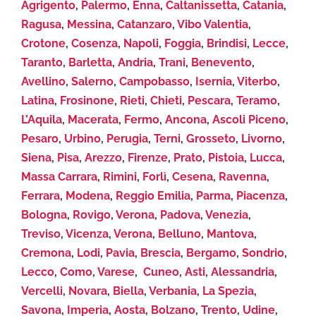
Agrigento
,
Palermo
,
Enna
,
Caltanissetta
,
Catania
,
Ragusa
,
Messina
,
Catanzaro
,
Vibo Valentia
,
Crotone
,
Cosenza
,
Napoli
,
Foggia
,
Brindisi
,
Lecce
,
Taranto
,
Barletta
,
Andria
,
Trani
,
Benevento
,
Avellino
,
Salerno
,
Campobasso
,
Isernia
,
Viterbo
,
Latina
,
Frosinone
,
Rieti
,
Chieti
,
Pescara
,
Teramo
,
L’Aquila
,
Macerata
,
Fermo
,
Ancona
,
Ascoli Piceno
,
Pesaro
,
Urbino
,
Perugia
,
Terni
,
Grosseto
,
Livorno
,
Siena
,
Pisa
,
Arezzo
,
Firenze
,
Prato
,
Pistoia
,
Lucca
,
Massa Carrara
,
Rimini
,
Forlì
,
Cesena
,
Ravenna
,
Ferrara
,
Modena
,
Reggio Emilia
,
Parma
,
Piacenza
,
Bologna
,
Rovigo
,
Verona
,
Padova
,
Venezia
,
Treviso
,
Vicenza
,
Verona
,
Belluno
,
Mantova
,
Cremona
,
Lodi
,
Pavia
,
Brescia
,
Bergamo
,
Sondrio
,
Lecco
,
Como
,
Varese
,
Cuneo
,
Asti
,
Alessandria
,
Vercelli
,
Novara
,
Biella
,
Verbania
,
La Spezia
,
Savona
,
Imperia
,
Aosta
,
Bolzano
,
Trento
,
Udine
,