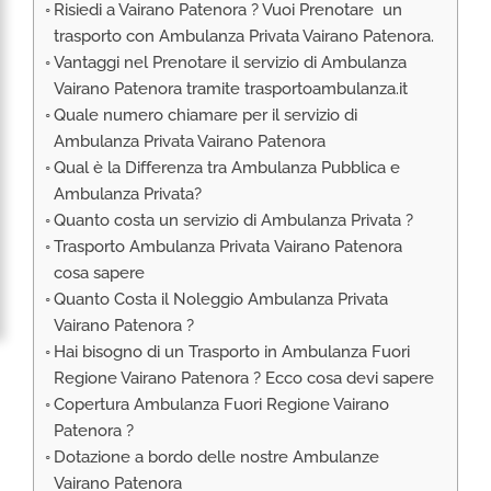
Risiedi a Vairano Patenora ? Vuoi Prenotare un
RIMPATRIO SANITARIO ITALIA
trasporto con Ambulanza Privata Vairano Patenora.
AMBULANZA SET CINEMATOGRAFICI
Vantaggi nel Prenotare il servizio di Ambulanza
VOLO SANITARIO
Vairano Patenora tramite trasportoambulanza.it
Quale numero chiamare per il servizio di
TRASPORTO SANITARIO: VOLI DI LINEA,
ELIAMBULANZA ED AMBULANZA
Ambulanza Privata Vairano Patenora
Qual è la Differenza tra Ambulanza Pubblica e
TRASPORTO ECMO O CIRCOLAZIONE
EXTRACORPOREA
Ambulanza Privata?
Quanto costa un servizio di Ambulanza Privata ?
TRASPORTO PER NEONATI E PEDIATRICO
Trasporto Ambulanza Privata Vairano Patenora
cosa sapere
Quanto Costa il Noleggio Ambulanza Privata
Vairano Patenora ?
Hai bisogno di un Trasporto in Ambulanza Fuori
Regione Vairano Patenora ? Ecco cosa devi sapere
Copertura Ambulanza Fuori Regione Vairano
Patenora ?
Dotazione a bordo delle nostre Ambulanze
Vairano Patenora