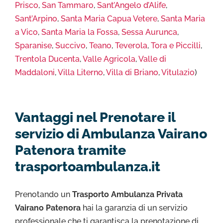
Prisco
,
San Tammaro
,
Sant’Angelo d’Alife
,
Sant’Arpino
,
Santa Maria Capua Vetere
,
Santa Maria
a Vico
,
Santa Maria la Fossa
,
Sessa Aurunca
,
Sparanise
,
Succivo
,
Teano
,
Teverola
,
Tora e Piccilli
,
Trentola Ducenta
,
Valle Agricola
,
Valle di
Maddaloni
,
Villa Literno
,
Villa di Briano
,
Vitulazio
)
Vantaggi nel Prenotare il
servizio di Ambulanza Vairano
Patenora tramite
trasportoambulanza.it
Prenotando un
Trasporto Ambulanza Privata
Vairano Patenora
hai la garanzia di un servizio
professionale che ti garantisca la prenotazione di