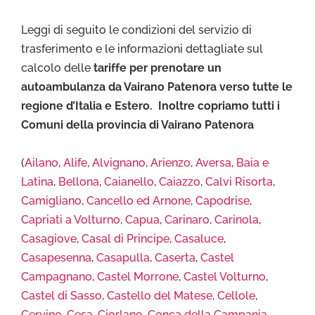
Leggi di seguito le condizioni del servizio di
trasferimento e le informazioni dettagliate sul
calcolo delle
tariffe per prenotare un
autoambulanza da Vairano Patenora verso tutte le
regione d’Italia e Estero. Inoltre copriamo tutti i
Comuni della provincia di Vairano Patenora
(
Ailano
,
Alife
,
Alvignano
,
Arienzo
,
Aversa
,
Baia e
Latina
,
Bellona
,
Caianello
,
Caiazzo
,
Calvi Risorta
,
Camigliano
,
Cancello ed Arnone
,
Capodrise
,
Capriati a Volturno
,
Capua
,
Carinaro
,
Carinola
,
Casagiove
,
Casal di Principe
,
Casaluce
,
Casapesenna
,
Casapulla
,
Caserta
,
Castel
Campagnano
,
Castel Morrone
,
Castel Volturno
,
Castel di Sasso
,
Castello del Matese
,
Cellole
,
Cervino
,
Cesa
,
Ciorlano
,
Conca della Campania
,