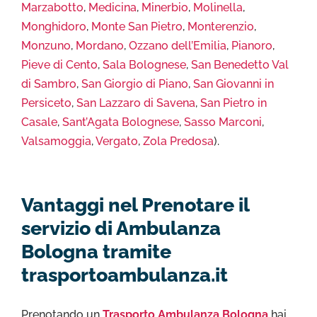
Marzabotto
,
Medicina
,
Minerbio
,
Molinella
,
Monghidoro
,
Monte San Pietro
,
Monterenzio
,
Monzuno
,
Mordano
,
Ozzano dell’Emilia
,
Pianoro
,
Pieve di Cento
,
Sala Bolognese
,
San Benedetto Val
di Sambro
,
San Giorgio di Piano
,
San Giovanni in
Persiceto
,
San Lazzaro di Savena
,
San Pietro in
Casale
,
Sant’Agata Bolognese
,
Sasso Marconi
,
Valsamoggia
,
Vergato
,
Zola Predosa
).
Vantaggi nel Prenotare il
servizio di Ambulanza
Bologna tramite
trasportoambulanza.it
Prenotando un
Trasporto Ambulanza Bologna
hai