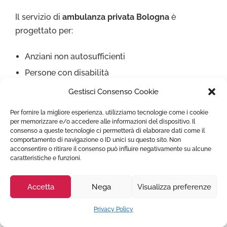
Il servizio di
ambulanza privata Bologna
è
progettato per:
Anziani non autosufficienti
Persone con disabilità
Pazienti allettati
Gestisci Consenso Cookie
Per fornire la migliore esperienza, utilizziamo tecnologie come i cookie
Garantiamo assistenza completa e trasporto in
per memorizzare e/o accedere alle informazioni del dispositivo. Il
consenso a queste tecnologie ci permetterà di elaborare dati come il
totale sicurezza.
comportamento di navigazione o ID unici su questo sito. Non
acconsentire o ritirare il consenso può influire negativamente su alcune
caratteristiche e funzioni.
Come Prenotare un servizio di
Accetta
Nega
Visualizza preferenze
Ambulanza Privata Bologna?
Privacy Policy
Trasportoambulanza.it gestisce con immediatezza