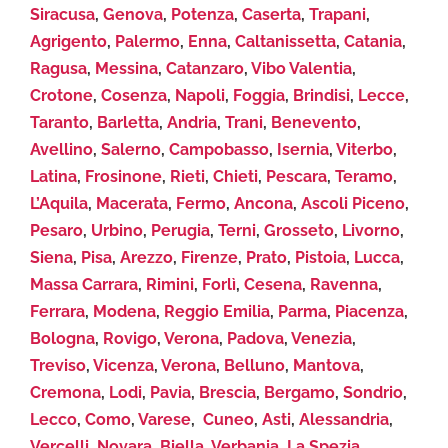
Siracusa
,
Genova
,
Potenza
,
Caserta
,
Trapani
,
Agrigento
,
Palermo
,
Enna
,
Caltanissetta
,
Catania
,
Ragusa
,
Messina
,
Catanzaro
,
Vibo Valentia
,
Crotone
,
Cosenza
,
Napoli
,
Foggia
,
Brindisi
,
Lecce
,
Taranto
,
Barletta
,
Andria
,
Trani
,
Benevento
,
Avellino
,
Salerno
,
Campobasso
,
Isernia
,
Viterbo
,
Latina
,
Frosinone
,
Rieti
,
Chieti
,
Pescara
,
Teramo
,
L’Aquila
,
Macerata
,
Fermo
,
Ancona
,
Ascoli Piceno
,
Pesaro
,
Urbino
,
Perugia
,
Terni
,
Grosseto
,
Livorno
,
Siena
,
Pisa
,
Arezzo
,
Firenze
,
Prato
,
Pistoia
,
Lucca
,
Massa Carrara
,
Rimini
,
Forlì
,
Cesena
,
Ravenna
,
Ferrara
,
Modena
,
Reggio Emilia
,
Parma
,
Piacenza
,
Bologna
,
Rovigo
,
Verona
,
Padova
,
Venezia
,
Treviso
,
Vicenza
,
Verona
,
Belluno
,
Mantova
,
Cremona
,
Lodi
,
Pavia
,
Brescia
,
Bergamo
,
Sondrio
,
Lecco
,
Como
,
Varese
,
Cuneo
,
Asti
,
Alessandria
,
Vercelli
,
Novara
,
Biella
,
Verbania
,
La Spezia
,