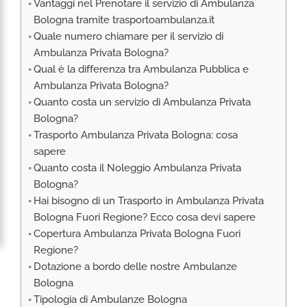
Vantaggi nel Prenotare il servizio di Ambulanza
RIMPATRIO SANITARIO ITALIA
Bologna tramite trasportoambulanza.it
AMBULANZA SET CINEMATOGRAFICI
Quale numero chiamare per il servizio di
VOLO SANITARIO
Ambulanza Privata Bologna?
Qual è la differenza tra Ambulanza Pubblica e
TRASPORTO SANITARIO: VOLI DI LINEA,
Ambulanza Privata Bologna?
ELIAMBULANZA ED AMBULANZA
Quanto costa un servizio di Ambulanza Privata
TRASPORTO ECMO O CIRCOLAZIONE
Bologna?
EXTRACORPOREA
Trasporto Ambulanza Privata Bologna: cosa
TRASPORTO PER NEONATI E PEDIATRICO
sapere
Quanto costa il Noleggio Ambulanza Privata
Bologna?
Hai bisogno di un Trasporto in Ambulanza Privata
Bologna Fuori Regione? Ecco cosa devi sapere
Copertura Ambulanza Privata Bologna Fuori
Regione?
Dotazione a bordo delle nostre Ambulanze
Bologna
Tipologia di Ambulanze Bologna