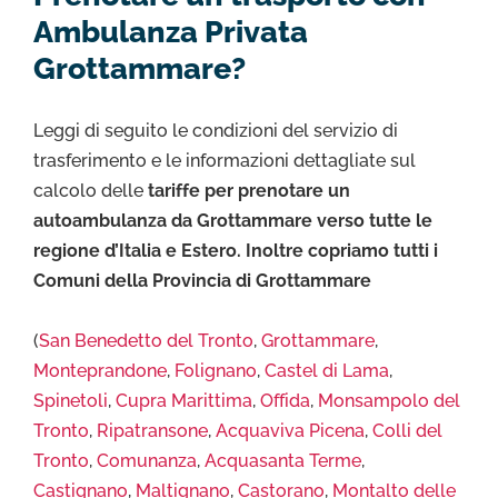
Ambulanza Privata
Grottammare?
Leggi di seguito le condizioni del servizio di
trasferimento e le informazioni dettagliate sul
calcolo delle
tariffe per prenotare un
autoambulanza da Grottammare verso tutte le
regione d’Italia e Estero. Inoltre copriamo tutti i
Comuni della Provincia di Grottammare
(
San Benedetto del Tronto
,
Grottammare
,
Monteprandone
,
Folignano
,
Castel di Lama
,
Spinetoli
,
Cupra Marittima
,
Offida
,
Monsampolo del
Tronto
,
Ripatransone
,
Acquaviva Picena
,
Colli del
Tronto
,
Comunanza
,
Acquasanta Terme
,
Castignano
,
Maltignano
,
Castorano
,
Montalto delle