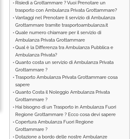
Risiedi a Grottammare ? Vuoi Prenotare un
RIMPATRIO SANITARIO ITALIA
trasporto con Ambulanza Privata Grottammare?
AMBULANZA SET CINEMATOGRAFICI
Vantaggi nel Prenotare il servizio di Ambulanza
VOLO SANITARIO
Grottammare tramite trasportoambulanza.it
Quale numero chiamare per il servizio di
TRASPORTO SANITARIO: VOLI DI LINEA,
ELIAMBULANZA ED AMBULANZA
Ambulanza Privata Grottammare
Qual è la Differenza tra Ambulanza Pubblica e
TRASPORTO ECMO O CIRCOLAZIONE
EXTRACORPOREA
Ambulanza Privata?
Quanto costa un servizio di Ambulanza Privata
TRASPORTO PER NEONATI E PEDIATRICO
Grottammare ?
Trasporto Ambulanza Privata Grottammare cosa
sapere
Quanto Costa il Noleggio Ambulanza Privata
Grottammare ?
Hai bisogno di un Trasporto in Ambulanza Fuori
Regione Grottammare ? Ecco cosa devi sapere
Copertura Ambulanza Fuori Regione
Grottammare ?
Dotazione a bordo delle nostre Ambulanze