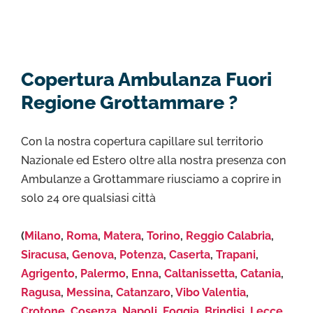
Copertura Ambulanza Fuori
Regione Grottammare ?
Con la nostra copertura capillare sul territorio
Nazionale ed Estero oltre alla nostra presenza con
Ambulanze a Grottammare riusciamo a coprire in
solo 24 ore qualsiasi città
(
Milano
,
Roma
,
Matera
,
Torino
,
Reggio Calabria
,
Siracusa
,
Genova
,
Potenza
,
Caserta
,
Trapani
,
Agrigento
,
Palermo
,
Enna
,
Caltanissetta
,
Catania
,
Ragusa
,
Messina
,
Catanzaro
,
Vibo Valentia
,
Crotone
,
Cosenza
,
Napoli
,
Foggia
,
Brindisi
,
Lecce
,