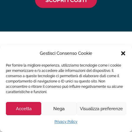
Gestisci Consenso Cookie
Per fornire la migliore esperienza, utilizziamo tecnologie come i cookie
per memorizzare e/o accedere alle informazioni del dispositivo. Il
Trasporto ambulanza privata offre servizi di trasporto per
consenso a queste tecnologie ci permetterà di elaborare dati come il
comportamento di navigazione o ID unici su questo sito. Non
invalidi ed infermi h24, in Italia e all'estero. Puoi
acconsentire o ritirare il consenso può influire negativamente su alcune
richiedere uno dei nostri mezzi di assistenza
caratteristiche e funzioni.
professionale per il trasporto di infermi ed anziani,
pazienti disabili o persone dimesse dalle strutture
Accetta
Nega
Visualizza preferenze
ospedaliere.
Privacy Policy
Servizi Ambulanza