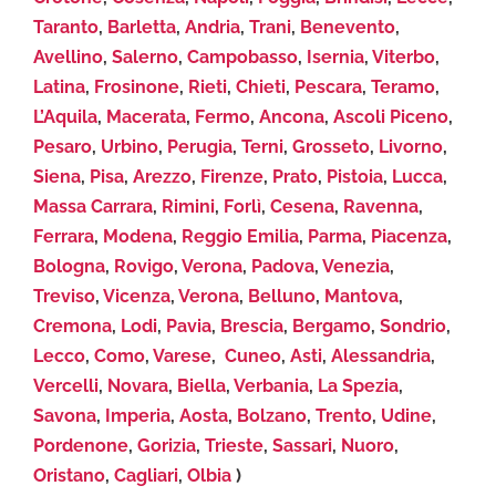
Taranto
,
Barletta
,
Andria
,
Trani
,
Benevento
,
Avellino
,
Salerno
,
Campobasso
,
Isernia
,
Viterbo
,
Latina
,
Frosinone
,
Rieti
,
Chieti
,
Pescara
,
Teramo
,
L’Aquila
,
Macerata
,
Fermo
,
Ancona
,
Ascoli Piceno
,
Pesaro
,
Urbino
,
Perugia
,
Terni
,
Grosseto
,
Livorno
,
Siena
,
Pisa
,
Arezzo
,
Firenze
,
Prato
,
Pistoia
,
Lucca
,
Massa Carrara
,
Rimini
,
Forlì
,
Cesena
,
Ravenna
,
Ferrara
,
Modena
,
Reggio Emilia
,
Parma
,
Piacenza
,
Bologna
,
Rovigo
,
Verona
,
Padova
,
Venezia
,
Treviso
,
Vicenza
,
Verona
,
Belluno
,
Mantova
,
Cremona
,
Lodi
,
Pavia
,
Brescia
,
Bergamo
,
Sondrio
,
Lecco
,
Como
,
Varese
,
Cuneo
,
Asti
,
Alessandria
,
Vercelli
,
Novara
,
Biella
,
Verbania
,
La Spezia
,
Savona
,
Imperia
,
Aosta
,
Bolzano
,
Trento
,
Udine
,
Pordenone
,
Gorizia
,
Trieste
,
Sassari
,
Nuoro
,
Oristano
,
Cagliari
,
Olbia
)