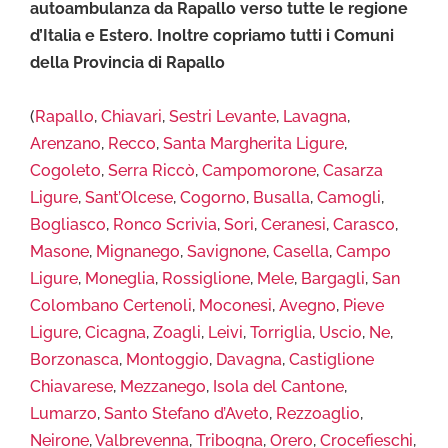
autoambulanza da Rapallo verso tutte le regione
d’Italia e Estero. Inoltre copriamo tutti i Comuni
della Provincia di Rapallo
(
Rapallo
,
Chiavari
,
Sestri Levante
,
Lavagna
,
Arenzano
,
Recco
,
Santa Margherita Ligure
,
Cogoleto
,
Serra Riccò
,
Campomorone
,
Casarza
Ligure
,
Sant’Olcese
,
Cogorno
,
Busalla
,
Camogli
,
Bogliasco
,
Ronco Scrivia
,
Sori
,
Ceranesi
,
Carasco
,
Masone
,
Mignanego
,
Savignone
,
Casella
,
Campo
Ligure
,
Moneglia
,
Rossiglione
,
Mele
,
Bargagli
,
San
Colombano Certenoli
,
Moconesi
,
Avegno
,
Pieve
Ligure
,
Cicagna
,
Zoagli
,
Leivi
,
Torriglia
,
Uscio
,
Ne
,
Borzonasca
,
Montoggio
,
Davagna
,
Castiglione
Chiavarese
,
Mezzanego
,
Isola del Cantone
,
Lumarzo
,
Santo Stefano d’Aveto
,
Rezzoaglio
,
Neirone
,
Valbrevenna
,
Tribogna
,
Orero
,
Crocefieschi
,