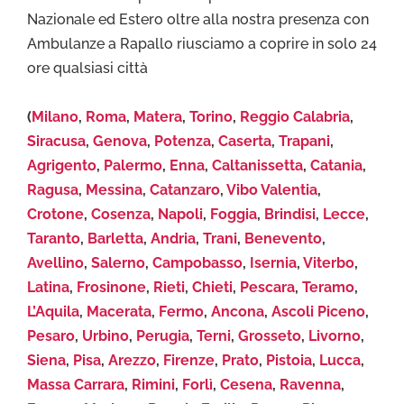
Nazionale ed Estero oltre alla nostra presenza con
Ambulanze a Rapallo riusciamo a coprire in solo 24
ore qualsiasi città
(
Milano
,
Roma
,
Matera
,
Torino
,
Reggio Calabria
,
Siracusa
,
Genova
,
Potenza
,
Caserta
,
Trapani
,
Agrigento
,
Palermo
,
Enna
,
Caltanissetta
,
Catania
,
Ragusa
,
Messina
,
Catanzaro
,
Vibo Valentia
,
Crotone
,
Cosenza
,
Napoli
,
Foggia
,
Brindisi
,
Lecce
,
Taranto
,
Barletta
,
Andria
,
Trani
,
Benevento
,
Avellino
,
Salerno
,
Campobasso
,
Isernia
,
Viterbo
,
Latina
,
Frosinone
,
Rieti
,
Chieti
,
Pescara
,
Teramo
,
L’Aquila
,
Macerata
,
Fermo
,
Ancona
,
Ascoli Piceno
,
Pesaro
,
Urbino
,
Perugia
,
Terni
,
Grosseto
,
Livorno
,
Siena
,
Pisa
,
Arezzo
,
Firenze
,
Prato
,
Pistoia
,
Lucca
,
Massa Carrara
,
Rimini
,
Forlì
,
Cesena
,
Ravenna
,