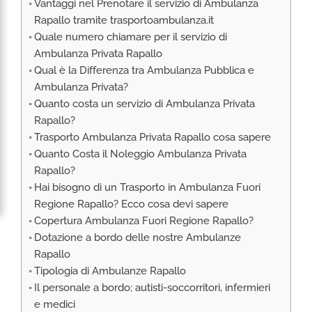
Vantaggi nel Prenotare il servizio di Ambulanza
RIMPATRIO SANITARIO ITALIA
Rapallo tramite trasportoambulanza.it
AMBULANZA SET CINEMATOGRAFICI
Quale numero chiamare per il servizio di
VOLO SANITARIO
Ambulanza Privata Rapallo
Qual è la Differenza tra Ambulanza Pubblica e
TRASPORTO SANITARIO: VOLI DI LINEA,
Ambulanza Privata?
ELIAMBULANZA ED AMBULANZA
Quanto costa un servizio di Ambulanza Privata
TRASPORTO ECMO O CIRCOLAZIONE
Rapallo?
EXTRACORPOREA
Trasporto Ambulanza Privata Rapallo cosa sapere
TRASPORTO PER NEONATI E PEDIATRICO
Quanto Costa il Noleggio Ambulanza Privata
Rapallo?
Hai bisogno di un Trasporto in Ambulanza Fuori
Regione Rapallo? Ecco cosa devi sapere
Copertura Ambulanza Fuori Regione Rapallo?
Dotazione a bordo delle nostre Ambulanze
Rapallo
Tipologia di Ambulanze Rapallo
Il personale a bordo; autisti-soccorritori, infermieri
e medici