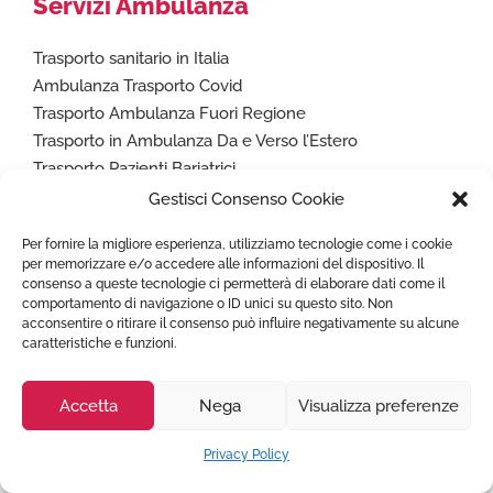
Servizi Ambulanza
Trasporto sanitario in Italia
Ambulanza Trasporto Covid
Trasporto Ambulanza Fuori Regione
Trasporto in Ambulanza Da e Verso l’Estero
Trasporto Pazienti Bariatrici
Ambulanze per eventi sportivi e manifestazioni
Gestisci Consenso Cookie
Rimpatrio Sanitario Italia
Per fornire la migliore esperienza, utilizziamo tecnologie come i cookie
Volo Sanitario
per memorizzare e/o accedere alle informazioni del dispositivo. Il
consenso a queste tecnologie ci permetterà di elaborare dati come il
comportamento di navigazione o ID unici su questo sito. Non
Naviga
acconsentire o ritirare il consenso può influire negativamente su alcune
caratteristiche e funzioni.
Homepage
Accetta
Nega
Visualizza preferenze
FAQ
Costo Servizio Ambulanza Privata
Privacy Policy
Città coperte Estero
Prenota ambulanza