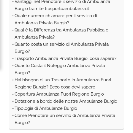
Vantaggi nel Prenotare il servizio di Ambulanza
RIMPATRIO SANITARIO ITALIA
Burgio tramite trasportoambulanza.it
AMBULANZA SET CINEMATOGRAFICI
Quale numero chiamare per il servizio di
VOLO SANITARIO
Ambulanza Privata Burgio?
Qual è la Differenza tra Ambulanza Pubblica e
TRASPORTO SANITARIO: VOLI DI LINEA,
Ambulanza Privata?
ELIAMBULANZA ED AMBULANZA
Quanto costa un servizio di Ambulanza Privata
TRASPORTO ECMO O CIRCOLAZIONE
Burgio?
EXTRACORPOREA
Trasporto Ambulanza Privata Burgio: cosa sapere?
TRASPORTO PER NEONATI E PEDIATRICO
Quanto Costa il Noleggio Ambulanza Privata
Burgio?
Hai bisogno di un Trasporto in Ambulanza Fuori
Regione Burgio? Ecco cosa devi sapere
Copertura Ambulanza Fuori Regione Burgio
Dotazione a bordo delle nostre Ambulanze Burgio
Tipologia di Ambulanze Burgio
Come Prenotare un servizio di Ambulanza Privata
Burgio?