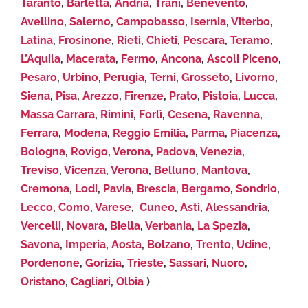
Taranto
,
Barletta
,
Andria
,
Trani
,
Benevento
,
Avellino
,
Salerno
,
Campobasso
,
Isernia
,
Viterbo
,
Latina
,
Frosinone
,
Rieti
,
Chieti
,
Pescara
,
Teramo
,
L’Aquila
,
Macerata
,
Fermo
,
Ancona
,
Ascoli Piceno
,
Pesaro
,
Urbino
,
Perugia
,
Terni
,
Grosseto
,
Livorno
,
Siena
,
Pisa
,
Arezzo
,
Firenze
,
Prato
,
Pistoia
,
Lucca
,
Massa Carrara
,
Rimini
,
Forlì
,
Cesena
,
Ravenna
,
Ferrara
,
Modena
,
Reggio Emilia
,
Parma
,
Piacenza
,
Bologna
,
Rovigo
,
Verona
,
Padova
,
Venezia
,
Treviso
,
Vicenza
,
Verona
,
Belluno
,
Mantova
,
Cremona
,
Lodi
,
Pavia
,
Brescia
,
Bergamo
,
Sondrio
,
Lecco
,
Como
,
Varese
,
Cuneo
,
Asti
,
Alessandria
,
Vercelli
,
Novara
,
Biella
,
Verbania
,
La Spezia
,
Savona
,
Imperia
,
Aosta
,
Bolzano
,
Trento
,
Udine
,
Pordenone
,
Gorizia
,
Trieste
,
Sassari
,
Nuoro
,
Oristano
,
Cagliari
,
Olbia
)