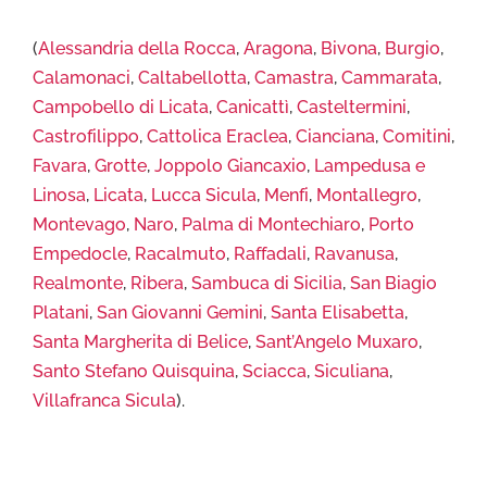
(
Alessandria della Rocca
,
Aragona
,
Bivona
,
Burgio
,
Calamonaci
,
Caltabellotta
,
Camastra
,
Cammarata
,
Campobello di Licata
,
Canicattì
,
Casteltermini
,
Castrofilippo
,
Cattolica Eraclea
,
Cianciana
,
Comitini
,
Favara
,
Grotte
,
Joppolo Giancaxio
,
Lampedusa e
Linosa
,
Licata
,
Lucca Sicula
,
Menfi
,
Montallegro
,
Montevago
,
Naro
,
Palma di Montechiaro
,
Porto
Empedocle
,
Racalmuto
,
Raffadali
,
Ravanusa
,
Realmonte
,
Ribera
,
Sambuca di Sicilia
,
San Biagio
Platani
,
San Giovanni Gemini
,
Santa Elisabetta
,
Santa Margherita di Belice
,
Sant’Angelo Muxaro
,
Santo Stefano Quisquina
,
Sciacca
,
Siculiana
,
Villafranca Sicula
).