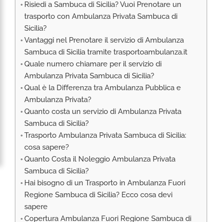
Risiedi a Sambuca di Sicilia? Vuoi Prenotare un
RIMPATRIO SANITARIO ITALIA
trasporto con Ambulanza Privata Sambuca di
AMBULANZA SET CINEMATOGRAFICI
Sicilia?
VOLO SANITARIO
Vantaggi nel Prenotare il servizio di Ambulanza
Sambuca di Sicilia tramite trasportoambulanza.it
TRASPORTO SANITARIO: VOLI DI LINEA,
ELIAMBULANZA ED AMBULANZA
Quale numero chiamare per il servizio di
Ambulanza Privata Sambuca di Sicilia?
TRASPORTO ECMO O CIRCOLAZIONE
EXTRACORPOREA
Qual è la Differenza tra Ambulanza Pubblica e
Ambulanza Privata?
TRASPORTO PER NEONATI E PEDIATRICO
Quanto costa un servizio di Ambulanza Privata
Sambuca di Sicilia?
Trasporto Ambulanza Privata Sambuca di Sicilia:
cosa sapere?
Quanto Costa il Noleggio Ambulanza Privata
Sambuca di Sicilia?
Hai bisogno di un Trasporto in Ambulanza Fuori
Regione Sambuca di Sicilia? Ecco cosa devi
sapere
Copertura Ambulanza Fuori Regione Sambuca di