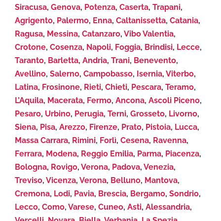
Siracusa
,
Genova
,
Potenza
,
Caserta
,
Trapani
,
Agrigento
,
Palermo
,
Enna
,
Caltanissetta
,
Catania
,
Ragusa
,
Messina
,
Catanzaro
,
Vibo Valentia
,
Crotone
,
Cosenza
,
Napoli
,
Foggia
,
Brindisi
,
Lecce
,
Taranto
,
Barletta
,
Andria
,
Trani
,
Benevento
,
Avellino
,
Salerno
,
Campobasso
,
Isernia
,
Viterbo
,
Latina
,
Frosinone
,
Rieti
,
Chieti
,
Pescara
,
Teramo
,
L’Aquila
,
Macerata
,
Fermo
,
Ancona
,
Ascoli Piceno
,
Pesaro
,
Urbino
,
Perugia
,
Terni
,
Grosseto
,
Livorno
,
Siena
,
Pisa
,
Arezzo
,
Firenze
,
Prato
,
Pistoia
,
Lucca
,
Massa Carrara
,
Rimini
,
Forlì
,
Cesena
,
Ravenna
,
Ferrara
,
Modena
,
Reggio Emilia
,
Parma
,
Piacenza
,
Bologna
,
Rovigo
,
Verona
,
Padova
,
Venezia
,
Treviso
,
Vicenza
,
Verona
,
Belluno
,
Mantova
,
Cremona
,
Lodi
,
Pavia
,
Brescia
,
Bergamo
,
Sondrio
,
Lecco
,
Como
,
Varese
,
Cuneo
,
Asti
,
Alessandria
,
Vercelli
,
Novara
,
Biella
,
Verbania
,
La Spezia
,