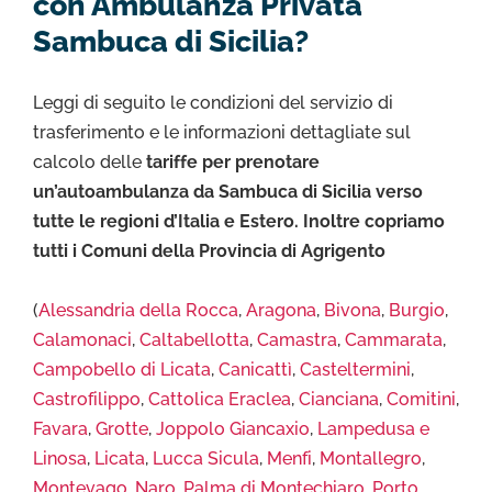
con Ambulanza Privata
Sambuca di Sicilia?
Leggi di seguito le condizioni del servizio di
trasferimento e le informazioni dettagliate sul
calcolo delle
tariffe per prenotare
un’autoambulanza da Sambuca di Sicilia verso
tutte le regioni d’Italia e Estero. Inoltre copriamo
tutti i Comuni della Provincia di Agrigento
(
Alessandria della Rocca
,
Aragona
,
Bivona
,
Burgio
,
Calamonaci
,
Caltabellotta
,
Camastra
,
Cammarata
,
Campobello di Licata
,
Canicattì
,
Casteltermini
,
Castrofilippo
,
Cattolica Eraclea
,
Cianciana
,
Comitini
,
Favara
,
Grotte
,
Joppolo Giancaxio
,
Lampedusa e
Linosa
,
Licata
,
Lucca Sicula
,
Menfi
,
Montallegro
,
Montevago
,
Naro
,
Palma di Montechiaro
,
Porto