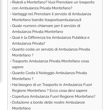
Risiedi a Montefano? Vuoi Prenotare un trasporto
RIMPATRIO SANITARIO ITALIA
con Ambulanza Privata Montefano?
AMBULANZA SET CINEMATOGRAFICI
Vantaggi nel Prenotare il servizio di Ambulanza
VOLO SANITARIO
Montefano tramite trasportoambulanza.it
Quale numero chiamare per il servizio di
TRASPORTO SANITARIO: VOLI DI LINEA,
ELIAMBULANZA ED AMBULANZA
Ambulanza Privata Montefano
Qual è la Differenza tra Ambulanza Pubblica e
TRASPORTO ECMO O CIRCOLAZIONE
EXTRACORPOREA
Ambulanza Privata?
Quanto costa un servizio di Ambulanza Privata
TRASPORTO PER NEONATI E PEDIATRICO
Montefano ?
Trasporto Ambulanza Privata Montefano cosa
sapere
Quanto Costa il Noleggio Ambulanza Privata
Montefano ?
Hai bisogno di un Trasporto in Ambulanza Fuori
Regione Montefano ? Ecco cosa devi sapere
Copertura Ambulanza Fuori Regione Montefano?
Dotazione a bordo delle nostre Ambulanze
Montefano