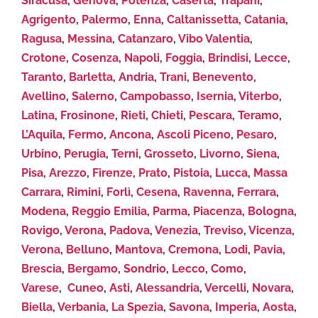
Siracusa
,
Genova
,
Potenza
,
Caserta
,
Trapani
,
Agrigento
,
Palermo
,
Enna
,
Caltanissetta
,
Catania
,
Ragusa
,
Messina
,
Catanzaro
,
Vibo Valentia
,
Crotone
,
Cosenza
,
Napoli
,
Foggia
,
Brindisi
,
Lecce
,
Taranto
,
Barletta
,
Andria
,
Trani
,
Benevento
,
Avellino
,
Salerno
,
Campobasso
,
Isernia
,
Viterbo
,
Latina
,
Frosinone
,
Rieti
,
Chieti
,
Pescara
,
Teramo
,
L’Aquila
,
Fermo
,
Ancona
,
Ascoli Piceno
,
Pesaro
,
Urbino
,
Perugia
,
Terni
,
Grosseto
,
Livorno
,
Siena
,
Pisa
,
Arezzo
,
Firenze
,
Prato
,
Pistoia
,
Lucca
,
Massa
Carrara
,
Rimini
,
Forlì
,
Cesena
,
Ravenna
,
Ferrara
,
Modena
,
Reggio Emilia
,
Parma
,
Piacenza
,
Bologna
,
Rovigo
,
Verona
,
Padova
,
Venezia
,
Treviso
,
Vicenza
,
Verona
,
Belluno
,
Mantova
,
Cremona
,
Lodi
,
Pavia
,
Brescia
,
Bergamo
,
Sondrio
,
Lecco
,
Como
,
Varese
,
Cuneo
,
Asti
,
Alessandria
,
Vercelli
,
Novara
,
Biella
,
Verbania
,
La Spezia
,
Savona
,
Imperia
,
Aosta
,