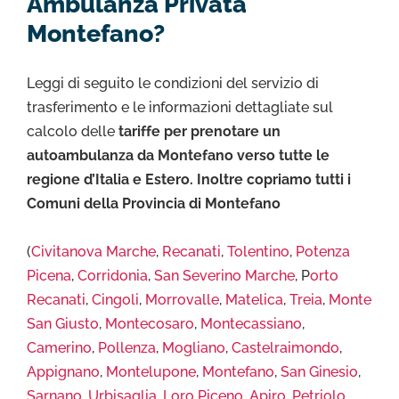
Ambulanza Privata
Montefano?
Leggi di seguito le condizioni del servizio di
trasferimento e le informazioni dettagliate sul
calcolo delle
tariffe per prenotare un
autoambulanza da Montefano verso tutte le
regione d’Italia e Estero. Inoltre copriamo tutti i
Comuni della Provincia di Montefano
(
Civitanova Marche
,
Recanati
,
Tolentino
,
Potenza
Picena
,
Corridonia
,
San Severino Marche
, P
orto
Recanati
,
Cingoli
,
Morrovalle
,
Matelica
,
Treia
,
Monte
San Giusto
,
Montecosaro
,
Montecassiano
,
Camerino
,
Pollenza
,
Mogliano
,
Castelraimondo
,
Appignano
,
Montelupone
,
Montefano
,
San Ginesio
,
Sarnano
,
Urbisaglia
,
Loro Piceno
,
Apiro
,
Petriolo
,