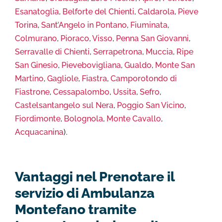
Esanatoglia
,
Belforte del Chienti
,
Caldarola
,
Pieve
Torina
,
Sant’Angelo in Pontano
,
Fiuminata
,
Colmurano
,
Pioraco
,
Visso
,
Penna San Giovanni
,
Serravalle di Chienti
,
Serrapetrona
,
Muccia
,
Ripe
San Ginesio
,
Pievebovigliana
,
Gualdo
,
Monte San
Martino
,
Gagliole
,
Fiastra
,
Camporotondo di
Fiastrone
,
Cessapalombo
,
Ussita
,
Sefro
,
Castelsantangelo sul Nera
,
Poggio San Vicino
,
Fiordimonte
,
Bolognola
,
Monte Cavallo
,
Acquacanina
).
Vantaggi nel Prenotare il
servizio di Ambulanza
Montefano tramite