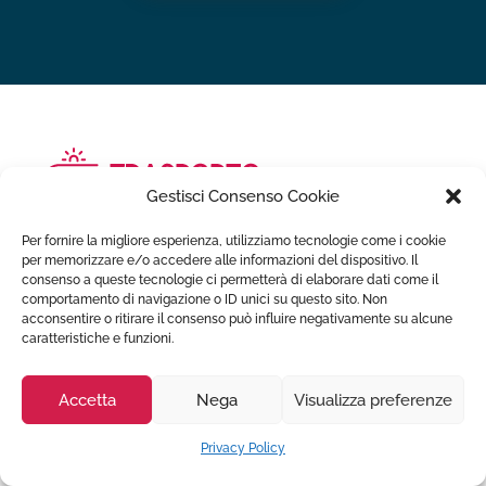
Gestisci Consenso Cookie
Per fornire la migliore esperienza, utilizziamo tecnologie come i cookie
Trasporto ambulanza privata offre servizi di trasporto per
per memorizzare e/o accedere alle informazioni del dispositivo. Il
invalidi ed infermi h24, in Italia e all'estero. Puoi
consenso a queste tecnologie ci permetterà di elaborare dati come il
richiedere uno dei nostri mezzi di assistenza
comportamento di navigazione o ID unici su questo sito. Non
acconsentire o ritirare il consenso può influire negativamente su alcune
professionale per il trasporto di infermi ed anziani,
caratteristiche e funzioni.
pazienti disabili o persone dimesse dalle strutture
ospedaliere.
Accetta
Nega
Visualizza preferenze
Servizi Ambulanza
Privacy Policy