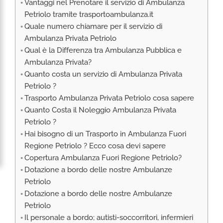
Vantaggi nel Prenotare il servizio di Ambulanza
RIMPATRIO SANITARIO ITALIA
Petriolo tramite trasportoambulanza.it
AMBULANZA SET CINEMATOGRAFICI
Quale numero chiamare per il servizio di
VOLO SANITARIO
Ambulanza Privata Petriolo
Qual è la Differenza tra Ambulanza Pubblica e
TRASPORTO SANITARIO: VOLI DI LINEA,
Ambulanza Privata?
ELIAMBULANZA ED AMBULANZA
Quanto costa un servizio di Ambulanza Privata
TRASPORTO ECMO O CIRCOLAZIONE
Petriolo ?
EXTRACORPOREA
Trasporto Ambulanza Privata Petriolo cosa sapere
TRASPORTO PER NEONATI E PEDIATRICO
Quanto Costa il Noleggio Ambulanza Privata
Petriolo ?
Hai bisogno di un Trasporto in Ambulanza Fuori
Regione Petriolo ? Ecco cosa devi sapere
Copertura Ambulanza Fuori Regione Petriolo?
Dotazione a bordo delle nostre Ambulanze
Petriolo
Dotazione a bordo delle nostre Ambulanze
Petriolo
Il personale a bordo; autisti-soccorritori, infermieri