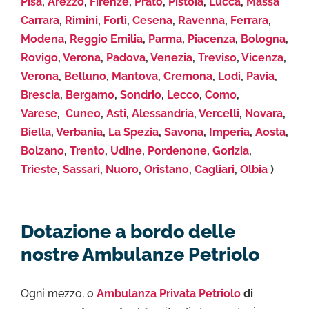
Pisa
,
Arezzo
,
Firenze
,
Prato
,
Pistoia
,
Lucca
,
Massa
Carrara
,
Rimini
,
Forlì
,
Cesena
,
Ravenna
,
Ferrara
,
Modena
,
Reggio Emilia
,
Parma
,
Piacenza
,
Bologna
,
Rovigo
,
Verona
,
Padova
,
Venezia
,
Treviso
,
Vicenza
,
Verona
,
Belluno
,
Mantova
,
Cremona
,
Lodi
,
Pavia
,
Brescia
,
Bergamo
,
Sondrio
,
Lecco
,
Como
,
Varese
,
Cuneo
,
Asti
,
Alessandria
,
Vercelli
,
Novara
,
Biella
,
Verbania
,
La Spezia
,
Savona
,
Imperia
,
Aosta
,
Bolzano
,
Trento
,
Udine
,
Pordenone
,
Gorizia
,
Trieste
,
Sassari
,
Nuoro
,
Oristano
,
Cagliari
,
Olbia
)
Dotazione a bordo delle
nostre Ambulanze Petriolo
Ogni mezzo, o
Ambulanza Privata Petriolo
di