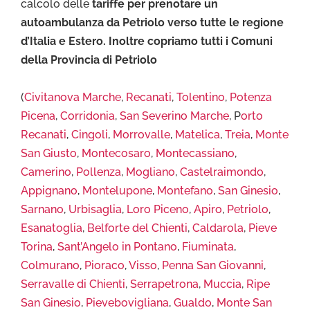
calcolo delle
tariffe per prenotare un
autoambulanza da Petriolo verso tutte le regione
d’Italia e Estero. Inoltre copriamo tutti i Comuni
della Provincia di Petriolo
(
Civitanova Marche
,
Recanati
,
Tolentino
,
Potenza
Picena
,
Corridonia
,
San Severino Marche
, P
orto
Recanati
,
Cingoli
,
Morrovalle
,
Matelica
,
Treia
,
Monte
San Giusto
,
Montecosaro
,
Montecassiano
,
Camerino
,
Pollenza
,
Mogliano
,
Castelraimondo
,
Appignano
,
Montelupone
,
Montefano
,
San Ginesio
,
Sarnano
,
Urbisaglia
,
Loro Piceno
,
Apiro
,
Petriolo
,
Esanatoglia
,
Belforte del Chienti
,
Caldarola
,
Pieve
Torina
,
Sant’Angelo in Pontano
,
Fiuminata
,
Colmurano
,
Pioraco
,
Visso
,
Penna San Giovanni
,
Serravalle di Chienti
,
Serrapetrona
,
Muccia
,
Ripe
San Ginesio
,
Pievebovigliana
,
Gualdo
,
Monte San