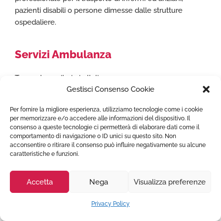
pazienti disabili o persone dimesse dalle strutture
ospedaliere.
Servizi Ambulanza
Trasporto sanitario in Italia
Gestisci Consenso Cookie
Ambulanza Trasporto Covid
Trasporto Ambulanza Fuori Regione
Per fornire la migliore esperienza, utilizziamo tecnologie come i cookie
Trasporto in Ambulanza Da e Verso l’Estero
per memorizzare e/o accedere alle informazioni del dispositivo. Il
Trasporto Pazienti Bariatrici
consenso a queste tecnologie ci permetterà di elaborare dati come il
comportamento di navigazione o ID unici su questo sito. Non
Ambulanze per eventi sportivi e manifestazioni
acconsentire o ritirare il consenso può influire negativamente su alcune
Rimpatrio Sanitario Italia
caratteristiche e funzioni.
Volo Sanitario
Accetta
Nega
Visualizza preferenze
Naviga
Privacy Policy