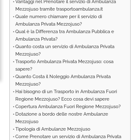
Vantaggi nel Prenotare il servizio di Ambulanza
RIMPATRIO SANITARIO ITALIA
Mezzojuso tramite trasportoambulanza.it
AMBULANZA SET CINEMATOGRAFICI
Quale numero chiamare per il servizio di
VOLO SANITARIO
Ambulanza Privata Mezzojuso?
Qual è la Differenza tra Ambulanza Pubblica e
TRASPORTO SANITARIO: VOLI DI LINEA,
Ambulanza Privata?
ELIAMBULANZA ED AMBULANZA
Quanto costa un servizio di Ambulanza Privata
TRASPORTO ECMO O CIRCOLAZIONE
Mezzojuso?
EXTRACORPOREA
Trasporto Ambulanza Privata Mezzojuso: cosa
TRASPORTO PER NEONATI E PEDIATRICO
sapere?
Quanto Costa il Noleggio Ambulanza Privata
Mezzojuso?
Hai bisogno di un Trasporto in Ambulanza Fuori
Regione Mezzojuso? Ecco cosa devi sapere
Copertura Ambulanza Fuori Regione Mezzojuso?
Dotazione a bordo delle nostre Ambulanze
Mezzojuso
Tipologia di Ambulanze Mezzojuso
Come Prenotare un servizio di Ambulanza Privata