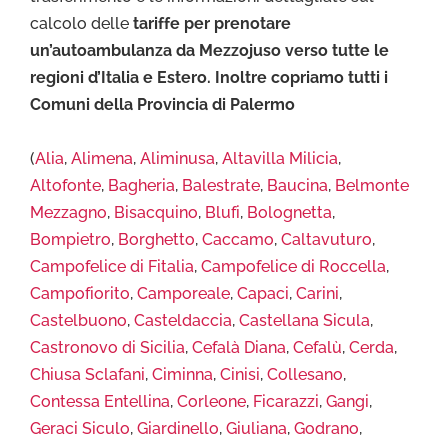
calcolo delle
tariffe per prenotare
un’autoambulanza da Mezzojuso verso tutte le
regioni d’Italia e Estero. Inoltre copriamo tutti i
Comuni della Provincia di Palermo
(
Alia
,
Alimena
,
Aliminusa
,
Altavilla Milicia
,
Altofonte
,
Bagheria
,
Balestrate
,
Baucina
,
Belmonte
Mezzagno
,
Bisacquino
,
Blufi
,
Bolognetta
,
Bompietro
,
Borghetto
,
Caccamo
,
Caltavuturo
,
Campofelice di Fitalia
,
Campofelice di Roccella
,
Campofiorito
,
Camporeale
,
Capaci
,
Carini
,
Castelbuono
,
Casteldaccia
,
Castellana Sicula
,
Castronovo di Sicilia
,
Cefalà Diana
,
Cefalù
,
Cerda
,
Chiusa Sclafani
,
Ciminna
,
Cinisi
,
Collesano
,
Contessa Entellina
,
Corleone
,
Ficarazzi
,
Gangi
,
Geraci Siculo
,
Giardinello
,
Giuliana
,
Godrano
,