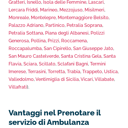
Gratteri
,
Isnello
,
Isola delle Femmine
,
Lascari
,
Lercara Friddi
,
Marineo
,
Mezzojuso
,
Misilmeri
,
Monreale
,
Montelepre
,
Montemaggiore Belsito
,
Palazzo Adriano
,
Partinico
,
Petralia Soprana
,
Petralia Sottana
,
Piana degli Albanesi
,
Polizzi
Generosa
,
Pollina
,
Prizzi
,
Roccamena
,
Roccapalumba
,
San Cipirello
,
San Giuseppe Jato
,
San Mauro Castelverde
,
Santa Cristina Gela
,
Santa
Flavia
,
Sciara
,
Scillato
,
Sclafani Bagni
,
Termini
Imerese
,
Terrasini
,
Torretta
,
Trabia
,
Trappeto
,
Ustica
,
Valledolmo
,
Ventimiglia di Sicilia
,
Vicari
,
Villabate
,
Villafrati
).
Vantaggi nel Prenotare il
servizio di Ambulanza