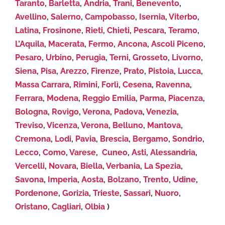
Taranto
,
Barletta
,
Andria
,
Trani
,
Benevento
,
Avellino
,
Salerno
,
Campobasso
,
Isernia
,
Viterbo
,
Latina
,
Frosinone
,
Rieti
,
Chieti
,
Pescara
,
Teramo
,
L’Aquila
,
Macerata
,
Fermo
,
Ancona
,
Ascoli Piceno
,
Pesaro
,
Urbino
,
Perugia
,
Terni
,
Grosseto
,
Livorno
,
Siena
,
Pisa
,
Arezzo
,
Firenze
,
Prato
,
Pistoia
,
Lucca
,
Massa Carrara
,
Rimini
,
Forlì
,
Cesena
,
Ravenna
,
Ferrara
,
Modena
,
Reggio Emilia
,
Parma
,
Piacenza
,
Bologna
,
Rovigo
,
Verona
,
Padova
,
Venezia
,
Treviso
,
Vicenza
,
Verona
,
Belluno
,
Mantova
,
Cremona
,
Lodi
,
Pavia
,
Brescia
,
Bergamo
,
Sondrio
,
Lecco
,
Como
,
Varese
,
Cuneo
,
Asti
,
Alessandria
,
Vercelli
,
Novara
,
Biella
,
Verbania
,
La Spezia
,
Savona
,
Imperia
,
Aosta
,
Bolzano
,
Trento
,
Udine
,
Pordenone
,
Gorizia
,
Trieste
,
Sassari
,
Nuoro
,
Oristano
,
Cagliari
,
Olbia
)