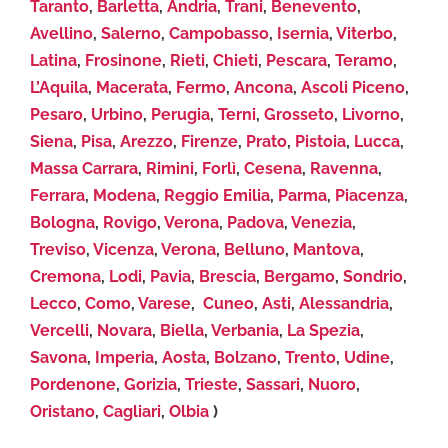
Taranto
,
Barletta
,
Andria
,
Trani
,
Benevento
,
Avellino
,
Salerno
,
Campobasso
,
Isernia
,
Viterbo
,
Latina
,
Frosinone
,
Rieti
,
Chieti
,
Pescara
,
Teramo
,
L’Aquila
,
Macerata
,
Fermo
,
Ancona
,
Ascoli Piceno
,
Pesaro
,
Urbino
,
Perugia
,
Terni
,
Grosseto
,
Livorno
,
Siena
,
Pisa
,
Arezzo
,
Firenze
,
Prato
,
Pistoia
,
Lucca
,
Massa Carrara
,
Rimini
,
Forlì
,
Cesena
,
Ravenna
,
Ferrara
,
Modena
,
Reggio Emilia
,
Parma
,
Piacenza
,
Bologna
,
Rovigo
,
Verona
,
Padova
,
Venezia
,
Treviso
,
Vicenza
,
Verona
,
Belluno
,
Mantova
,
Cremona
,
Lodi
,
Pavia
,
Brescia
,
Bergamo
,
Sondrio
,
Lecco
,
Como
,
Varese
,
Cuneo
,
Asti
,
Alessandria
,
Vercelli
,
Novara
,
Biella
,
Verbania
,
La Spezia
,
Savona
,
Imperia
,
Aosta
,
Bolzano
,
Trento
,
Udine
,
Pordenone
,
Gorizia
,
Trieste
,
Sassari
,
Nuoro
,
Oristano
,
Cagliari
,
Olbia
)