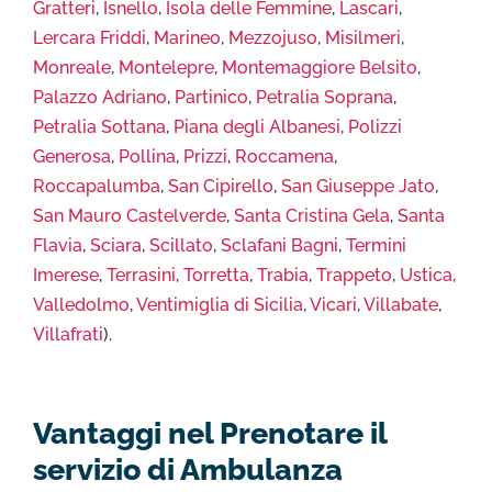
Gratteri
,
Isnello
,
Isola delle Femmine
,
Lascari
,
Lercara Friddi
,
Marineo
,
Mezzojuso
,
Misilmeri
,
Monreale
,
Montelepre
,
Montemaggiore Belsito
,
Palazzo Adriano
,
Partinico
,
Petralia Soprana
,
Petralia Sottana
,
Piana degli Albanesi
,
Polizzi
Generosa
,
Pollina
,
Prizzi
,
Roccamena
,
Roccapalumba
,
San Cipirello
,
San Giuseppe Jato
,
San Mauro Castelverde
,
Santa Cristina Gela
,
Santa
Flavia
,
Sciara
,
Scillato
,
Sclafani Bagni
,
Termini
Imerese
,
Terrasini
,
Torretta
,
Trabia
,
Trappeto
,
Ustica
,
Valledolmo
,
Ventimiglia di Sicilia
,
Vicari
,
Villabate
,
Villafrati
).
Vantaggi nel Prenotare il
servizio di Ambulanza