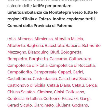
calcolo delle
tariffe per prenotare
un’autoambulanza da Montelepre verso tutte le
regioni d’Italia e Estero. Inoltre copriamo tutti i
Comuni della Provincia di Palermo
(
Alia
,
Alimena
,
Aliminusa
,
Altavilla Milicia
,
Altofonte
,
Bagheria
,
Balestrate
,
Baucina
,
Belmonte
Mezzagno
,
Bisacquino
,
Blufi
,
Bolognetta
,
Bompietro
,
Borghetto
,
Caccamo
,
Caltavuturo
,
Campofelice di Fitalia
,
Campofelice di Roccella
,
Campofiorito
,
Camporeale
,
Capaci
,
Carini
,
Castelbuono
,
Casteldaccia
,
Castellana Sicula
,
Castronovo di Sicilia
,
Cefalà Diana
,
Cefalù
,
Cerda
,
Chiusa Sclafani
,
Ciminna
,
Cinisi
,
Collesano
,
Contessa Entellina
,
Corleone
,
Ficarazzi
,
Gangi
,
Geraci Siculo
,
Giardinello
,
Giuliana
,
Godrano
,