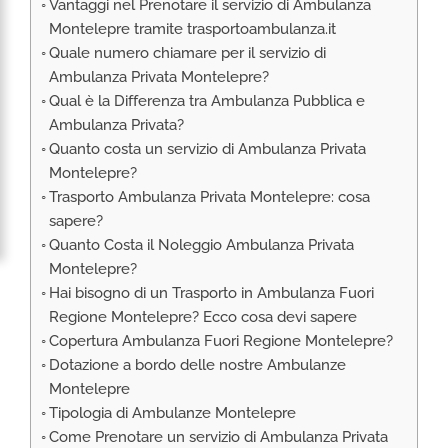
Vantaggi nel Prenotare il servizio di Ambulanza
RIMPATRIO SANITARIO ITALIA
Montelepre tramite trasportoambulanza.it
AMBULANZA SET CINEMATOGRAFICI
Quale numero chiamare per il servizio di
VOLO SANITARIO
Ambulanza Privata Montelepre?
Qual è la Differenza tra Ambulanza Pubblica e
TRASPORTO SANITARIO: VOLI DI LINEA,
Ambulanza Privata?
ELIAMBULANZA ED AMBULANZA
Quanto costa un servizio di Ambulanza Privata
TRASPORTO ECMO O CIRCOLAZIONE
Montelepre?
EXTRACORPOREA
Trasporto Ambulanza Privata Montelepre: cosa
TRASPORTO PER NEONATI E PEDIATRICO
sapere?
Quanto Costa il Noleggio Ambulanza Privata
Montelepre?
Hai bisogno di un Trasporto in Ambulanza Fuori
Regione Montelepre? Ecco cosa devi sapere
Copertura Ambulanza Fuori Regione Montelepre?
Dotazione a bordo delle nostre Ambulanze
Montelepre
Tipologia di Ambulanze Montelepre
Come Prenotare un servizio di Ambulanza Privata