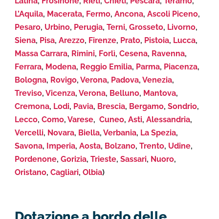
Latina
,
Frosinone
,
Rieti
,
Chieti
,
Pescara
,
Teramo
,
L’Aquila
,
Macerata
,
Fermo
,
Ancona
,
Ascoli Piceno
,
Pesaro
,
Urbino
,
Perugia
,
Terni
,
Grosseto
,
Livorno
,
Siena
,
Pisa
,
Arezzo
,
Firenze
,
Prato
,
Pistoia
,
Lucca
,
Massa Carrara
,
Rimini
,
Forlì
,
Cesena
,
Ravenna
,
Ferrara
,
Modena
,
Reggio Emilia
,
Parma
,
Piacenza
,
Bologna
,
Rovigo
,
Verona
,
Padova
,
Venezia
,
Treviso
,
Vicenza
,
Verona
,
Belluno
,
Mantova
,
Cremona
,
Lodi
,
Pavia
,
Brescia
,
Bergamo
,
Sondrio
,
Lecco
,
Como
,
Varese
,
Cuneo
,
Asti
,
Alessandria
,
Vercelli
,
Novara
,
Biella
,
Verbania
,
La Spezia
,
Savona
,
Imperia
,
Aosta
,
Bolzano
,
Trento
,
Udine
,
Pordenone
,
Gorizia
,
Trieste
,
Sassari
,
Nuoro
,
Oristano
,
Cagliari
,
Olbia
)
Dotazione a bordo delle