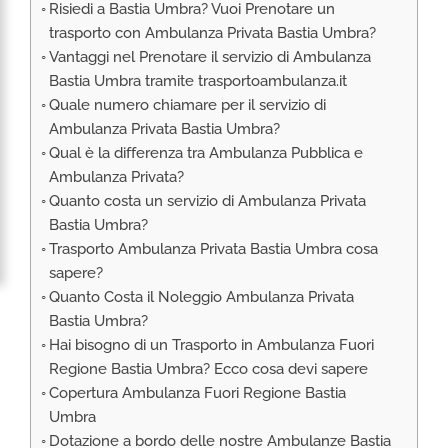
Risiedi a Bastia Umbra? Vuoi Prenotare un
RIMPATRIO SANITARIO ITALIA
trasporto con Ambulanza Privata Bastia Umbra?
AMBULANZA SET CINEMATOGRAFICI
Vantaggi nel Prenotare il servizio di Ambulanza
VOLO SANITARIO
Bastia Umbra tramite trasportoambulanza.it
Quale numero chiamare per il servizio di
TRASPORTO SANITARIO: VOLI DI LINEA,
ELIAMBULANZA ED AMBULANZA
Ambulanza Privata Bastia Umbra?
Qual è la differenza tra Ambulanza Pubblica e
TRASPORTO ECMO O CIRCOLAZIONE
EXTRACORPOREA
Ambulanza Privata?
Quanto costa un servizio di Ambulanza Privata
TRASPORTO PER NEONATI E PEDIATRICO
Bastia Umbra?
Trasporto Ambulanza Privata Bastia Umbra cosa
sapere?
Quanto Costa il Noleggio Ambulanza Privata
Bastia Umbra?
Hai bisogno di un Trasporto in Ambulanza Fuori
Regione Bastia Umbra? Ecco cosa devi sapere
Copertura Ambulanza Fuori Regione Bastia
Umbra
Dotazione a bordo delle nostre Ambulanze Bastia