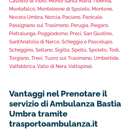
Castello di Vibio
,
Monte Santa Maria Tiberina
,
Montefalco
,
Monteleone di Spoleto
,
Montone
,
Nocera Umbra
,
Norcia
,
Paciano
,
Panicale
,
Passignano sul Trasimeno
,
Perugia
,
Piegaro
,
Pietralunga
,
Poggiodomo
,
Preci
,
San Giustino
,
Sant’Anatolia di Narco
,
Scheggia e Pascelupo
,
Scheggino
,
Sellano
,
Sigillo
,
Spello
,
Spoleto
,
Todi
,
Torgiano
,
Trevi
,
Tuoro sul Trasimeno
,
Umbertide
,
Valfabbrica
,
Vallo di Nera
,
Valtopina
).
Vantaggi nel Prenotare il
servizio di Ambulanza Bastia
Umbra tramite
trasportoambulanza.it