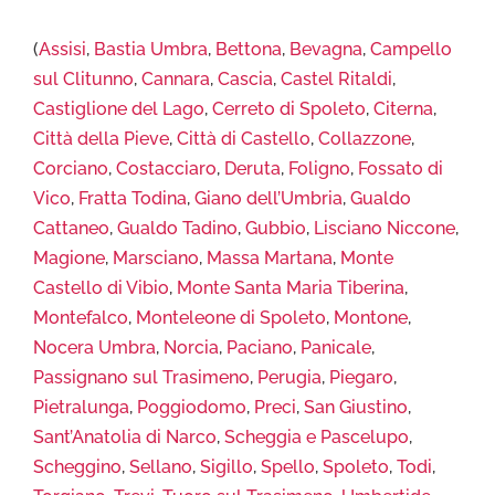
(
Assisi
,
Bastia Umbra
,
Bettona
,
Bevagna
,
Campello
sul Clitunno
,
Cannara
,
Cascia
,
Castel Ritaldi
,
Castiglione del Lago
,
Cerreto di Spoleto
,
Citerna
,
Città della Pieve
,
Città di Castello
,
Collazzone
,
Corciano
,
Costacciaro
,
Deruta
,
Foligno
,
Fossato di
Vico
,
Fratta Todina
,
Giano dell’Umbria
,
Gualdo
Cattaneo
,
Gualdo Tadino
,
Gubbio
,
Lisciano Niccone
,
Magione
,
Marsciano
,
Massa Martana
,
Monte
Castello di Vibio
,
Monte Santa Maria Tiberina
,
Montefalco
,
Monteleone di Spoleto
,
Montone
,
Nocera Umbra
,
Norcia
,
Paciano
,
Panicale
,
Passignano sul Trasimeno
,
Perugia
,
Piegaro
,
Pietralunga
,
Poggiodomo
,
Preci
,
San Giustino
,
Sant’Anatolia di Narco
,
Scheggia e Pascelupo
,
Scheggino
,
Sellano
,
Sigillo
,
Spello
,
Spoleto
,
Todi
,