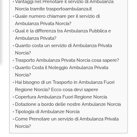
Vantaggi nel Prenotare il servizio di Ambulanza
RIMPATRIO SANITARIO ITALIA
Norcia tramite trasportoambulanza.it
AMBULANZA SET CINEMATOGRAFICI
Quale numero chiamare per il servizio di
VOLO SANITARIO
Ambulanza Privata Norcia?
Qual è la differenza tra Ambulanza Pubblica e
TRASPORTO SANITARIO: VOLI DI LINEA,
Ambulanza Privata?
ELIAMBULANZA ED AMBULANZA
Quanto costa un servizio di Ambulanza Privata
TRASPORTO ECMO O CIRCOLAZIONE
Norcia?
EXTRACORPOREA
Trasporto Ambulanza Privata Norcia cosa sapere?
TRASPORTO PER NEONATI E PEDIATRICO
Quanto Costa il Noleggio Ambulanza Privata
Norcia?
Hai bisogno di un Trasporto in Ambulanza Fuori
Regione Norcia? Ecco cosa devi sapere
Copertura Ambulanza Fuori Regione Norcia
Dotazione a bordo delle nostre Ambulanze Norcia
Tipologia di Ambulanze Norcia
Come Prenotare un servizio di Ambulanza Privata
Norcia?