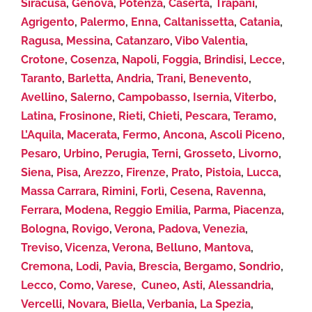
Siracusa
,
Genova
,
Potenza
,
Caserta
,
Trapani
,
Agrigento
,
Palermo
,
Enna
,
Caltanissetta
,
Catania
,
Ragusa
,
Messina
,
Catanzaro
,
Vibo Valentia
,
Crotone
,
Cosenza
,
Napoli
,
Foggia
,
Brindisi
,
Lecce
,
Taranto
,
Barletta
,
Andria
,
Trani
,
Benevento
,
Avellino
,
Salerno
,
Campobasso
,
Isernia
,
Viterbo
,
Latina
,
Frosinone
,
Rieti
,
Chieti
,
Pescara
,
Teramo
,
L’Aquila
,
Macerata
,
Fermo
,
Ancona
,
Ascoli Piceno
,
Pesaro
,
Urbino
,
Perugia
,
Terni
,
Grosseto
,
Livorno
,
Siena
,
Pisa
,
Arezzo
,
Firenze
,
Prato
,
Pistoia
,
Lucca
,
Massa Carrara
,
Rimini
,
Forlì
,
Cesena
,
Ravenna
,
Ferrara
,
Modena
,
Reggio Emilia
,
Parma
,
Piacenza
,
Bologna
,
Rovigo
,
Verona
,
Padova
,
Venezia
,
Treviso
,
Vicenza
,
Verona
,
Belluno
,
Mantova
,
Cremona
,
Lodi
,
Pavia
,
Brescia
,
Bergamo
,
Sondrio
,
Lecco
,
Como
,
Varese
,
Cuneo
,
Asti
,
Alessandria
,
Vercelli
,
Novara
,
Biella
,
Verbania
,
La Spezia
,