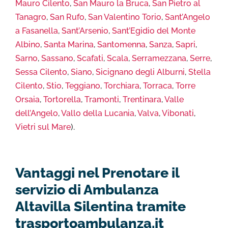
Mauro Cilento
,
San Mauro la Bruca
,
San Pietro al
Tanagro
,
San Rufo
,
San Valentino Torio
,
Sant’Angelo
a Fasanella
,
Sant’Arsenio
,
Sant’Egidio del Monte
Albino
,
Santa Marina
,
Santomenna
,
Sanza
,
Sapri
,
Sarno
,
Sassano
,
Scafati
,
Scala
,
Serramezzana
,
Serre
,
Sessa Cilento
,
Siano
,
Sicignano degli Alburni
,
Stella
Cilento
,
Stio
,
Teggiano
,
Torchiara
,
Torraca
,
Torre
Orsaia
,
Tortorella
,
Tramonti
,
Trentinara
,
Valle
dell’Angelo
,
Vallo della Lucania
,
Valva
,
Vibonati
,
Vietri sul Mare
).
Vantaggi nel Prenotare il
servizio di Ambulanza
Altavilla Silentina tramite
trasportoambulanza.it