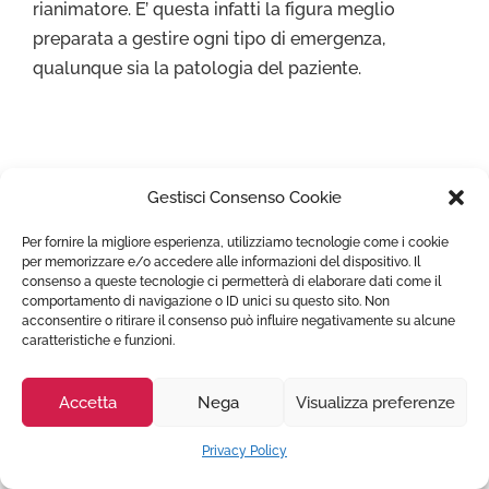
rianimatore. E’ questa infatti la figura meglio
preparata a gestire ogni tipo di emergenza,
qualunque sia la patologia del paziente.
Gestisci Consenso Cookie
Come Prenotare un servizio di
Per fornire la migliore esperienza, utilizziamo tecnologie come i cookie
Ambulanza Privata Altavilla
per memorizzare e/o accedere alle informazioni del dispositivo. Il
consenso a queste tecnologie ci permetterà di elaborare dati come il
Silentina ?
comportamento di navigazione o ID unici su questo sito. Non
acconsentire o ritirare il consenso può influire negativamente su alcune
caratteristiche e funzioni.
Trasportoambulanza.it gestisce con immediatezza
e professionalità l’intervento di un
Ambulanza
Accetta
Nega
Visualizza preferenze
Privata Altavilla Silentina
. Inoltre tutte le nostre
ambulanze
o i nostri partner al quale ci avvaliamo
Privacy Policy
sul Territorio Nazionale ed Estero hanno provata