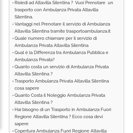
Risiedi ad Altavilla Silentina ? Vuoi Prenotare un
RIMPATRIO SANITARIO ITALIA
trasporto con Ambulanza Privata Altavilla
AMBULANZA SET CINEMATOGRAFICI
Silentina.
VOLO SANITARIO
Vantaggi nel Prenotare il servizio di Ambulanza
Altavilla Silentina tramite trasportoambulanza.it
TRASPORTO SANITARIO: VOLI DI LINEA,
ELIAMBULANZA ED AMBULANZA
Quale numero chiamare per il servizio di
Ambulanza Privata Altavilla Silentina
TRASPORTO ECMO O CIRCOLAZIONE
EXTRACORPOREA
Qual è la Differenza tra Ambulanza Pubblica e
Ambulanza Privata?
TRASPORTO PER NEONATI E PEDIATRICO
Quanto costa un servizio di Ambulanza Privata
Altavilla Silentina ?
Trasporto Ambulanza Privata Altavilla Silentina
cosa sapere
Quanto Costa il Noleggio Ambulanza Privata
Altavilla Silentina ?
Hai bisogno di un Trasporto in Ambulanza Fuori
Regione Altavilla Silentina ? Ecco cosa devi
sapere
Copertura Ambulanza Fuori Regione Altavilla