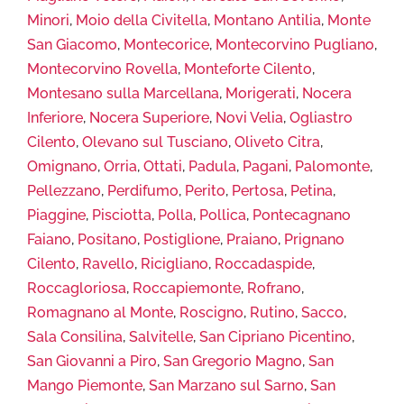
Minori
,
Moio della Civitella
,
Montano Antilia
,
Monte
San Giacomo
,
Montecorice
,
Montecorvino Pugliano
,
Montecorvino Rovella
,
Monteforte Cilento
,
Montesano sulla Marcellana
,
Morigerati
,
Nocera
Inferiore
,
Nocera Superiore
,
Novi Velia
,
Ogliastro
Cilento
,
Olevano sul Tusciano
,
Oliveto Citra
,
Omignano
,
Orria
,
Ottati
,
Padula
,
Pagani
,
Palomonte
,
Pellezzano
,
Perdifumo
,
Perito
,
Pertosa
,
Petina
,
Piaggine
,
Pisciotta
,
Polla
,
Pollica
,
Pontecagnano
Faiano
,
Positano
,
Postiglione
,
Praiano
,
Prignano
Cilento
,
Ravello
,
Ricigliano
,
Roccadaspide
,
Roccagloriosa
,
Roccapiemonte
,
Rofrano
,
Romagnano al Monte
,
Roscigno
,
Rutino
,
Sacco
,
Sala Consilina
,
Salvitelle
,
San Cipriano Picentino
,
San Giovanni a Piro
,
San Gregorio Magno
,
San
Mango Piemonte
,
San Marzano sul Sarno
,
San