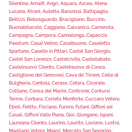
Silentina
,
Amalfi
,
Angri
,
Aquara
,
Ascea
,
Atena
Lucana
,
Atrani
,
Auletta
,
Baronissi
,
Battipaglia
,
Bellizzi
,
Bellosguardo
,
Bracigliano
,
Buccino
,
Buonabitacolo
,
Caggiano
,
Calvanico
,
Camerota
,
Campagna
,
Campora
,
Cannalonga
,
Capaccio
Paestum
,
Casal Velino
,
Casalbuono
,
Casaletto
Spartano
,
Caselle in Pittari
,
Castel San Giorgio
,
Castel San Lorenzo
,
Castelcivita
,
Castellabate
,
Castelnuovo Cilento
,
Castelnuovo di Conza
,
Castiglione del Genovesi
,
Cava de’ Tirreni
,
Celle di
Bulgheria
,
Centola
,
Ceraso
,
Cetara
,
Cicerale
,
Colliano
,
Conca dei Marini
,
Controne
,
Contursi
Terme
,
Corbara
,
Corleto Monforte
,
Cuccaro Vetere
,
Eboli
,
Felitto
,
Fisciano
,
Furore
,
Futani
,
Giffoni sei
Casali
,
Giffoni Valle Piana
,
Gioi
,
Giungano
,
Ispani
,
Laureana Cilento
,
Laurino
,
Laurito
,
Laviano
,
Lustra
,
Magliano Vetere
,
Maiori
,
Mercato San Severino
,