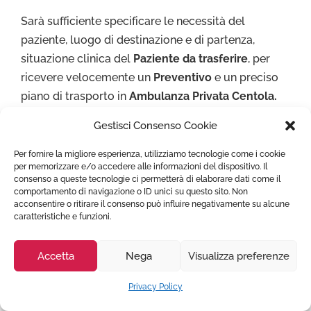
Sarà sufficiente specificare le necessità del
paziente, luogo di destinazione e di partenza,
situazione clinica del
Paziente da trasferire
, per
ricevere velocemente un
Preventivo
e un preciso
piano di trasporto in
Ambulanza Privata Centola.
Gestisci Consenso Cookie
Garantiamo il
Trasporto Sa
nitario Centola
più
confortevole possibile con elevati livelli di
Per fornire la migliore esperienza, utilizziamo tecnologie come i cookie
per memorizzare e/o accedere alle informazioni del dispositivo. Il
sicurezza, esperienza e professionalità. Con noi
consenso a queste tecnologie ci permetterà di elaborare dati come il
Risparmi tempo e costi nella ricerca di un servizio
comportamento di navigazione o ID unici su questo sito. Non
acconsentire o ritirare il consenso può influire negativamente su alcune
di
Trasporto Malato Centola
idoneo al proprio
caratteristiche e funzioni.
caro.
Accetta
Nega
Visualizza preferenze
Un’unica centrale operativa con personale
qualificato alla gestione di ogni tipo
Privacy Policy
di
Trasferimento Sanitario
.