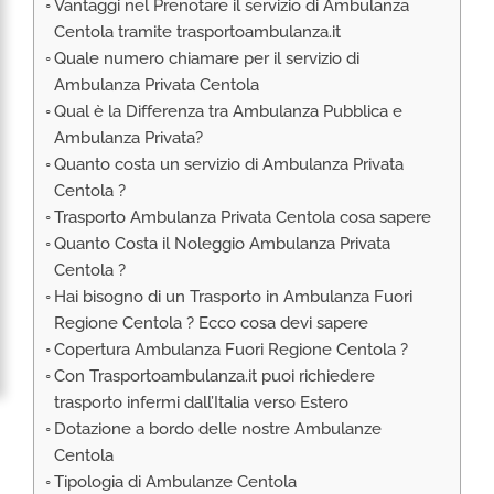
Vantaggi nel Prenotare il servizio di Ambulanza
RIMPATRIO SANITARIO ITALIA
Centola tramite trasportoambulanza.it
AMBULANZA SET CINEMATOGRAFICI
Quale numero chiamare per il servizio di
VOLO SANITARIO
Ambulanza Privata Centola
Qual è la Differenza tra Ambulanza Pubblica e
TRASPORTO SANITARIO: VOLI DI LINEA,
Ambulanza Privata?
ELIAMBULANZA ED AMBULANZA
Quanto costa un servizio di Ambulanza Privata
TRASPORTO ECMO O CIRCOLAZIONE
Centola ?
EXTRACORPOREA
Trasporto Ambulanza Privata Centola cosa sapere
TRASPORTO PER NEONATI E PEDIATRICO
Quanto Costa il Noleggio Ambulanza Privata
Centola ?
Hai bisogno di un Trasporto in Ambulanza Fuori
Regione Centola ? Ecco cosa devi sapere
Copertura Ambulanza Fuori Regione Centola ?
Con Trasportoambulanza.it puoi richiedere
trasporto infermi dall’Italia verso Estero
Dotazione a bordo delle nostre Ambulanze
Centola
Tipologia di Ambulanze Centola