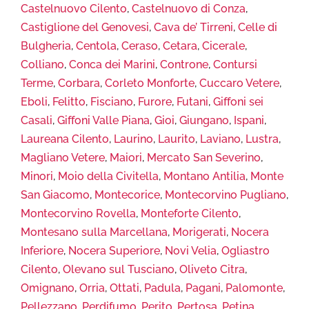
Castelnuovo Cilento
,
Castelnuovo di Conza
,
Castiglione del Genovesi
,
Cava de’ Tirreni
,
Celle di
Bulgheria
,
Centola
,
Ceraso
,
Cetara
,
Cicerale
,
Colliano
,
Conca dei Marini
,
Controne
,
Contursi
Terme
,
Corbara
,
Corleto Monforte
,
Cuccaro Vetere
,
Eboli
,
Felitto
,
Fisciano
,
Furore
,
Futani
,
Giffoni sei
Casali
,
Giffoni Valle Piana
,
Gioi
,
Giungano
,
Ispani
,
Laureana Cilento
,
Laurino
,
Laurito
,
Laviano
,
Lustra
,
Magliano Vetere
,
Maiori
,
Mercato San Severino
,
Minori
,
Moio della Civitella
,
Montano Antilia
,
Monte
San Giacomo
,
Montecorice
,
Montecorvino Pugliano
,
Montecorvino Rovella
,
Monteforte Cilento
,
Montesano sulla Marcellana
,
Morigerati
,
Nocera
Inferiore
,
Nocera Superiore
,
Novi Velia
,
Ogliastro
Cilento
,
Olevano sul Tusciano
,
Oliveto Citra
,
Omignano
,
Orria
,
Ottati
,
Padula
,
Pagani
,
Palomonte
,
Pellezzano
,
Perdifumo
,
Perito
,
Pertosa
,
Petina
,