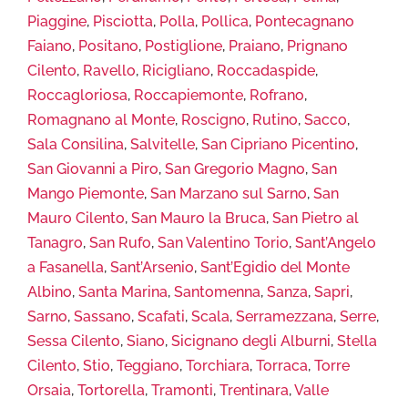
Piaggine
,
Pisciotta
,
Polla
,
Pollica
,
Pontecagnano
Faiano
,
Positano
,
Postiglione
,
Praiano
,
Prignano
Cilento
,
Ravello
,
Ricigliano
,
Roccadaspide
,
Roccagloriosa
,
Roccapiemonte
,
Rofrano
,
Romagnano al Monte
,
Roscigno
,
Rutino
,
Sacco
,
Sala Consilina
,
Salvitelle
,
San Cipriano Picentino
,
San Giovanni a Piro
,
San Gregorio Magno
,
San
Mango Piemonte
,
San Marzano sul Sarno
,
San
Mauro Cilento
,
San Mauro la Bruca
,
San Pietro al
Tanagro
,
San Rufo
,
San Valentino Torio
,
Sant’Angelo
a Fasanella
,
Sant’Arsenio
,
Sant’Egidio del Monte
Albino
,
Santa Marina
,
Santomenna
,
Sanza
,
Sapri
,
Sarno
,
Sassano
,
Scafati
,
Scala
,
Serramezzana
,
Serre
,
Sessa Cilento
,
Siano
,
Sicignano degli Alburni
,
Stella
Cilento
,
Stio
,
Teggiano
,
Torchiara
,
Torraca
,
Torre
Orsaia
,
Tortorella
,
Tramonti
,
Trentinara
,
Valle