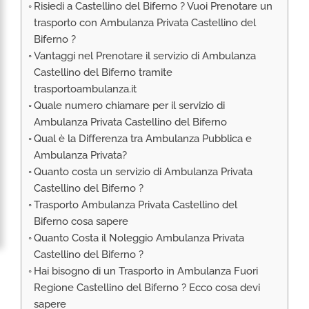
Risiedi a Castellino del Biferno ? Vuoi Prenotare un
RIMPATRIO SANITARIO ITALIA
trasporto con Ambulanza Privata Castellino del
AMBULANZA SET CINEMATOGRAFICI
Biferno ?
VOLO SANITARIO
Vantaggi nel Prenotare il servizio di Ambulanza
Castellino del Biferno tramite
TRASPORTO SANITARIO: VOLI DI LINEA,
ELIAMBULANZA ED AMBULANZA
trasportoambulanza.it
Quale numero chiamare per il servizio di
TRASPORTO ECMO O CIRCOLAZIONE
EXTRACORPOREA
Ambulanza Privata Castellino del Biferno
Qual è la Differenza tra Ambulanza Pubblica e
TRASPORTO PER NEONATI E PEDIATRICO
Ambulanza Privata?
Quanto costa un servizio di Ambulanza Privata
Castellino del Biferno ?
Trasporto Ambulanza Privata Castellino del
Biferno cosa sapere
Quanto Costa il Noleggio Ambulanza Privata
Castellino del Biferno ?
Hai bisogno di un Trasporto in Ambulanza Fuori
Regione Castellino del Biferno ? Ecco cosa devi
sapere