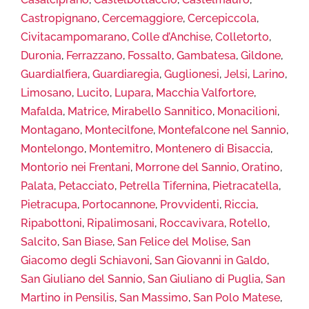
Castropignano
,
Cercemaggiore
,
Cercepiccola
,
Civitacampomarano
,
Colle d’Anchise
,
Colletorto
,
Duronia
,
Ferrazzano
,
Fossalto
,
Gambatesa
,
Gildone
,
Guardialfiera
,
Guardiaregia
,
Guglionesi
,
Jelsi
,
Larino
,
Limosano
,
Lucito
,
Lupara
,
Macchia Valfortore
,
Mafalda
,
Matrice
,
Mirabello Sannitico
,
Monacilioni
,
Montagano
,
Montecilfone
,
Montefalcone nel Sannio
,
Montelongo
,
Montemitro
,
Montenero di Bisaccia
,
Montorio nei Frentani
,
Morrone del Sannio
,
Oratino
,
Palata
,
Petacciato
,
Petrella Tifernina
,
Pietracatella
,
Pietracupa
,
Portocannone
,
Provvidenti
,
Riccia
,
Ripabottoni
,
Ripalimosani
,
Roccavivara
,
Rotello
,
Salcito
,
San Biase
,
San Felice del Molise
,
San
Giacomo degli Schiavoni
,
San Giovanni in Galdo
,
San Giuliano del Sannio
,
San Giuliano di Puglia
,
San
Martino in Pensilis
,
San Massimo
,
San Polo Matese
,