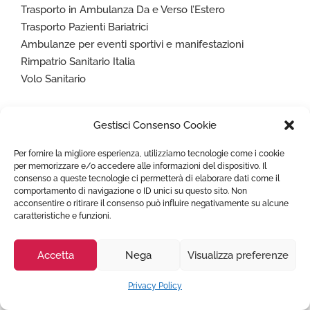
Trasporto in Ambulanza Da e Verso l’Estero
Trasporto Pazienti Bariatrici
Ambulanze per eventi sportivi e manifestazioni
Rimpatrio Sanitario Italia
Volo Sanitario
Naviga
Gestisci Consenso Cookie
Per fornire la migliore esperienza, utilizziamo tecnologie come i cookie
Homepage
per memorizzare e/o accedere alle informazioni del dispositivo. Il
FAQ
consenso a queste tecnologie ci permetterà di elaborare dati come il
comportamento di navigazione o ID unici su questo sito. Non
Costo Servizio Ambulanza Privata
acconsentire o ritirare il consenso può influire negativamente su alcune
Città coperte Estero
caratteristiche e funzioni.
Prenota ambulanza
Articoli utili
Accetta
Nega
Visualizza preferenze
Lavora con noi
Condizioni Generali
Privacy Policy
Privacy Policy