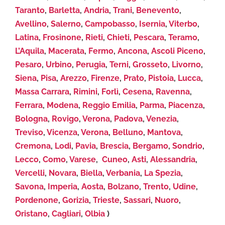
Taranto
,
Barletta
,
Andria
,
Trani
,
Benevento
,
Avellino
,
Salerno
,
Campobasso
,
Isernia
,
Viterbo
,
Latina
,
Frosinone
,
Rieti
,
Chieti
,
Pescara
,
Teramo
,
L’Aquila
,
Macerata
,
Fermo
,
Ancona
,
Ascoli Piceno
,
Pesaro
,
Urbino
,
Perugia
,
Terni
,
Grosseto
,
Livorno
,
Siena
,
Pisa
,
Arezzo
,
Firenze
,
Prato
,
Pistoia
,
Lucca
,
Massa Carrara
,
Rimini
,
Forlì
,
Cesena
,
Ravenna
,
Ferrara
,
Modena
,
Reggio Emilia
,
Parma
,
Piacenza
,
Bologna
,
Rovigo
,
Verona
,
Padova
,
Venezia
,
Treviso
,
Vicenza
,
Verona
,
Belluno
,
Mantova
,
Cremona
,
Lodi
,
Pavia
,
Brescia
,
Bergamo
,
Sondrio
,
Lecco
,
Como
,
Varese
,
Cuneo
,
Asti
,
Alessandria
,
Vercelli
,
Novara
,
Biella
,
Verbania
,
La Spezia
,
Savona
,
Imperia
,
Aosta
,
Bolzano
,
Trento
,
Udine
,
Pordenone
,
Gorizia
,
Trieste
,
Sassari
,
Nuoro
,
Oristano
,
Cagliari
,
Olbia
)