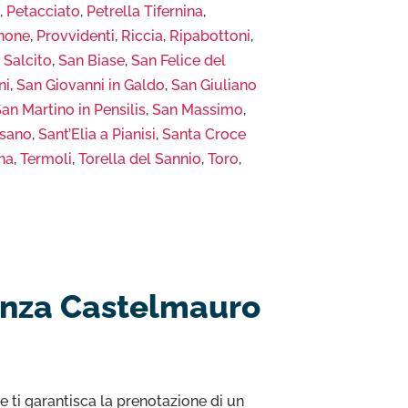
a
,
Petacciato
,
Petrella Tifernina
,
none
,
Provvidenti
,
Riccia
,
Ripabottoni
,
,
Salcito
,
San Biase
,
San Felice del
ni
,
San Giovanni in Galdo
,
San Giuliano
an Martino in Pensilis
,
San Massimo
,
osano
,
Sant’Elia a Pianisi
,
Santa Croce
na
,
Termoli
,
Torella del Sannio
,
Toro
,
lanza Castelmauro
e ti garantisca la prenotazione di un