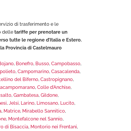
rvizio di trasferimento e le
o delle
tariffe per prenotare un
 tutte le regione d’Italia e Estero.
lla Provincia di Castelmauro
Bojano
,
Bonefro
,
Busso
,
Campobasso
,
olieto
,
Campomarino
,
Casacalenda
,
ellino del Biferno
,
Castropignano
,
itacampomarano
,
Colle d’Anchise
,
salto
,
Gambatesa
,
Gildone
,
esi
,
Jelsi
,
Larino
,
Limosano
,
Lucito
,
a
,
Matrice
,
Mirabello Sannitico
,
one
,
Montefalcone nel Sannio
,
o di Bisaccia
,
Montorio nei Frentani
,