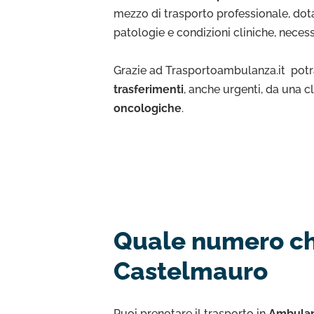
mezzo di trasporto professionale, dota
patologie e condizioni cliniche, neces
Grazie ad Trasportoambulanza.it potra
trasferimenti
, anche urgenti, da una c
oncologiche
.
Quale numero chi
Castelmauro
Puoi prenotare il trasporto in
Ambulan