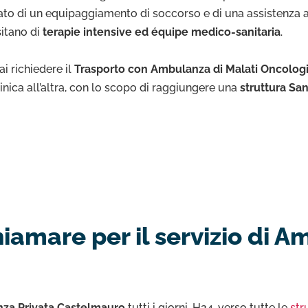
to di un equipaggiamento di soccorso e di una assistenza ag
sitano di
terapie intensive ed équipe medico-sanitaria
.
i richiedere il
Trasporto con Ambulanza di Malati Oncolog
linica all’altra, con lo scopo di raggiungere una
struttura San
amare per il servizio di A
za Privata Castelmauro
tutti i giorni, H24, verso tutte le
str