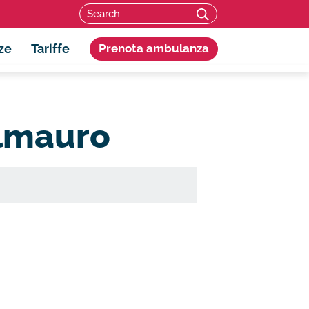
Search for:
SEARCH
ze
Tariffe
Prenota ambulanza
elmauro