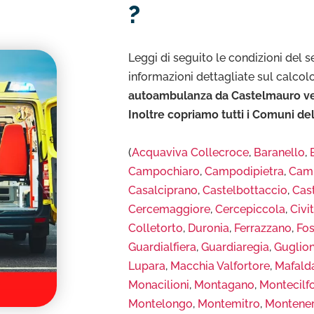
?
Leggi di seguito le condizioni del se
informazioni dettagliate sul calcol
autoambulanza da Castelmauro verso
Inoltre copriamo tutti i Comuni de
(
Acquaviva Collecroce
,
Baranello
,
Campochiaro
,
Campodipietra
,
Camp
Casalciprano
,
Castelbottaccio
,
Cast
Cercemaggiore
,
Cercepiccola
,
Civ
Colletorto
,
Duronia
,
Ferrazzano
,
Fos
Guardialfiera
,
Guardiaregia
,
Guglion
Lupara
,
Macchia Valfortore
,
Mafald
Monacilioni
,
Montagano
,
Montecilf
Montelongo
,
Montemitro
,
Montener