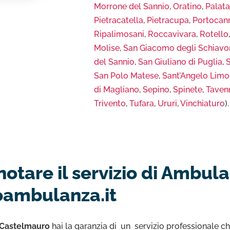
Morrone del Sannio
,
Oratino
,
Palat
Pietracatella
,
Pietracupa
,
Portocan
Ripalimosani
,
Roccavivara
,
Rotello
Molise
,
San Giacomo degli Schiavo
del Sannio
,
San Giuliano di Puglia
,
S
San Polo Matese
,
Sant’Angelo Lim
di Magliano
,
Sepino
,
Spinete
,
Taven
Trivento
,
Tufara
,
Ururi
,
Vinchiaturo
).
notare il servizio di Ambu
oambulanza.it
 Castelmauro
hai la garanzia di un servizio professionale ch