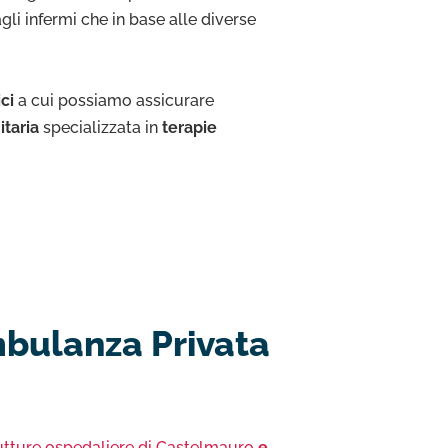
li infermi che in base alle diverse
ici
a cui possiamo assicurare
itaria
specializzata in
terapie
mbulanza Privata
utture ospedaliere di Castelmauro
e