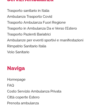
Trasporto sanitario in Italia
Ambulanza Trasporto Covid
Trasporto Ambulanza Fuori Regione
Trasporto in Ambulanza Da e Verso l’Estero
Trasporto Pazienti Bariatrici
Ambulanze per eventi sportivi e manifestazioni
Rimpatrio Sanitario Italia
Volo Sanitario
Naviga
Homepage
FAQ
Costo Servizio Ambulanza Privata
Città coperte Estero
Prenota ambulanza