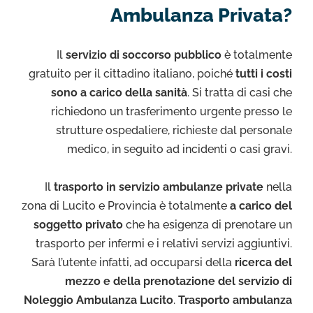
Ambulanza Privata?
Il
servizio di soccorso pubblico
è totalmente
gratuito per il cittadino italiano, poiché
tutti i costi
sono a carico della sanità
. Si tratta di casi che
richiedono un trasferimento urgente presso le
strutture ospedaliere, richieste dal personale
medico, in seguito ad incidenti o casi gravi.
Il
trasporto in servizio ambulanze private
nella
zona di Lucito e Provincia è totalmente
a carico del
soggetto privato
che ha esigenza di prenotare un
trasporto per infermi e i relativi servizi aggiuntivi.
Sarà l’utente infatti, ad occuparsi della
ricerca del
mezzo e della prenotazione del servizio di
Noleggio Ambulanza Lucito
.
Trasporto ambulanza