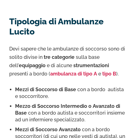
Tipologia di Ambulanze
Lucito
Devi sapere che le ambulanze di soccorso sono di
solito divise in
tre categorie
sulla base
dell’
equipaggio
e di alcune
strumentazioni
presenti a bordo (
ambulanza di tipo A
e
tipo B
).
Mezzi di Soccorso di Base
con a bordo autista
e soccorritore.
Mezzo di Soccorso Intermedio o Avanzato di
Base
con a bordo autista e soccorritori insieme
ad un infermiere specializzato.
Mezzi di Soccorso Avanzato
con a bordo
soccorritori (di cui uno nelle vesti di autista), un