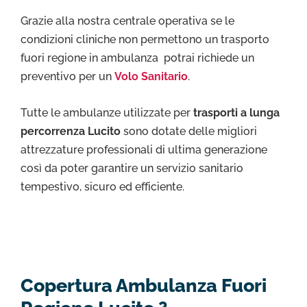
Grazie alla nostra centrale operativa se le
condizioni cliniche non permettono un trasporto
fuori regione in ambulanza potrai richiede un
preventivo per un
Volo Sanitario
.
Tutte le ambulanze utilizzate per
trasporti a lunga
percorrenza Lucito
sono dotate delle migliori
attrezzature professionali di ultima generazione
così da poter garantire un servizio sanitario
tempestivo, sicuro ed efficiente.
Copertura Ambulanza Fuori