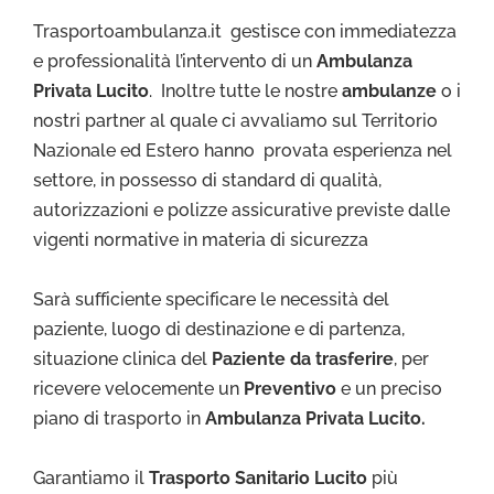
Trasportoambulanza.it gestisce con immediatezza
e professionalità l’intervento di un
Ambulanza
Privata Lucito
. Inoltre tutte le nostre
ambulanze
o i
nostri partner al quale ci avvaliamo sul Territorio
Nazionale ed Estero hanno provata esperienza nel
settore, in possesso di standard di qualità,
autorizzazioni e polizze assicurative previste dalle
vigenti normative in materia di sicurezza
Sarà sufficiente specificare le necessità del
paziente, luogo di destinazione e di partenza,
situazione clinica del
Paziente da trasferire
, per
ricevere velocemente un
Preventivo
e un preciso
piano di trasporto in
Ambulanza Privata Lucito.
Garantiamo il
Trasporto Sa
nitario Lucito
più