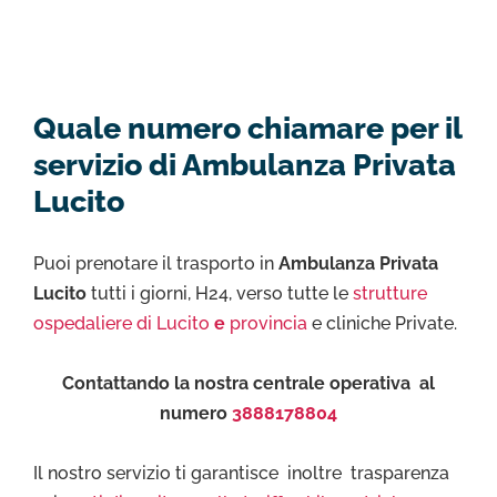
Quale numero chiamare per il
servizio di Ambulanza Privata
Lucito
Puoi prenotare il trasporto in
Ambulanza Privata
Lucito
tutti i giorni, H24, verso tutte le
strutture
ospedaliere di Lucito
e
provincia
e cliniche Private.
Contattando la nostra centrale operativa al
numero
3888178804
Il nostro servizio ti garantisce inoltre trasparenza