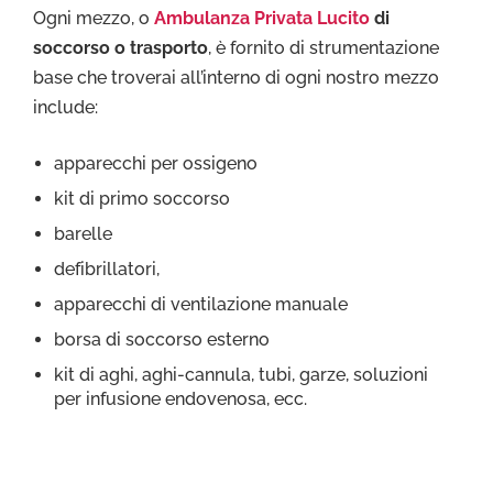
Ogni mezzo, o
Ambulanza Privata Lucito
di
soccorso o trasporto
, è fornito di strumentazione
base che troverai all’interno di ogni nostro mezzo
include:
apparecchi per ossigeno
kit di primo soccorso
barelle
defibrillatori,
apparecchi di ventilazione manuale
borsa di soccorso esterno
kit di aghi, aghi-cannula, tubi, garze, soluzioni
per infusione endovenosa, ecc.