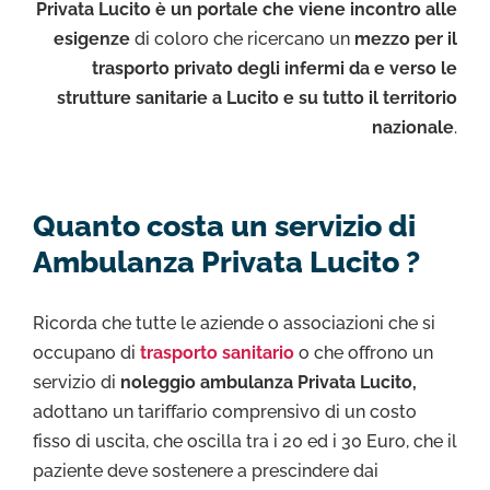
Privata Lucito è un portale che viene incontro alle
esigenze
di coloro che ricercano un
mezzo per il
trasporto privato degli infermi da e verso le
strutture sanitarie a Lucito e su tutto il territorio
nazionale
.
Quanto costa un servizio di
Ambulanza Privata Lucito ?
Ricorda che tutte le aziende o associazioni che si
occupano di
trasporto sanitario
o che offrono un
servizio di
noleggio ambulanza Privata Lucito,
adottano un tariffario comprensivo di un costo
fisso di uscita, che oscilla tra i 20 ed i 30 Euro, che il
paziente deve sostenere a prescindere dai