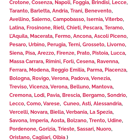
Crotone
,
Cosenza
,
Napoli
,
Foggia
,
Brindisi
,
Lecce
,
Taranto
,
Barletta
,
Andria
,
Trani
,
Benevento
,
Avellino
,
Salerno
,
Campobasso
,
Isernia
,
Viterbo
,
Latina
,
Frosinone
,
Rieti
,
Chieti
,
Pescara
,
Teramo
,
L’Aquila
,
Macerata
,
Fermo
,
Ancona
,
Ascoli Piceno
,
Pesaro
,
Urbino
,
Perugia
,
Terni
,
Grosseto
,
Livorno
,
Siena
,
Pisa
,
Arezzo
,
Firenze
,
Prato
,
Pistoia
,
Lucca
,
Massa Carrara
,
Rimini
,
Forlì
,
Cesena
,
Ravenna
,
Ferrara
,
Modena
,
Reggio Emilia
,
Parma
,
Piacenza
,
Bologna
,
Rovigo
,
Verona
,
Padova
,
Venezia
,
Treviso
,
Vicenza
,
Verona
,
Belluno
,
Mantova
,
Cremona
,
Lodi
,
Pavia
,
Brescia
,
Bergamo
,
Sondrio
,
Lecco
,
Como
,
Varese
,
Cuneo
,
Asti
,
Alessandria
,
Vercelli
,
Novara
,
Biella
,
Verbania
,
La Spezia
,
Savona
,
Imperia
,
Aosta
,
Bolzano
,
Trento
,
Udine
,
Pordenone
,
Gorizia
,
Trieste
,
Sassari
,
Nuoro
,
Oristano
,
Cagliari
,
Olbia
)