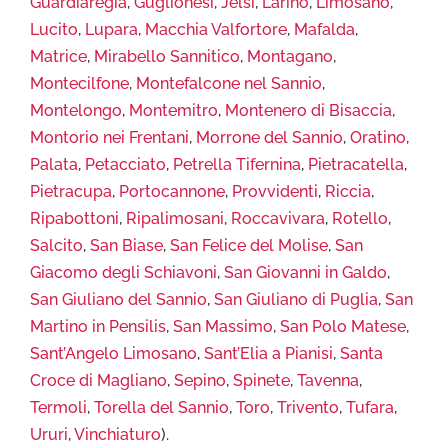
Guardiaregia
,
Guglionesi
,
Jelsi
,
Larino
,
Limosano
,
Lucito
,
Lupara
,
Macchia Valfortore
,
Mafalda
,
Matrice
,
Mirabello Sannitico
,
Montagano
,
Montecilfone
,
Montefalcone nel Sannio
,
Montelongo
,
Montemitro
,
Montenero di Bisaccia
,
Montorio nei Frentani
,
Morrone del Sannio
,
Oratino
,
Palata
,
Petacciato
,
Petrella Tifernina
,
Pietracatella
,
Pietracupa
,
Portocannone
,
Provvidenti
,
Riccia
,
Ripabottoni
,
Ripalimosani
,
Roccavivara
,
Rotello
,
Salcito
,
San Biase
,
San Felice del Molise
,
San
Giacomo degli Schiavoni
,
San Giovanni in Galdo
,
San Giuliano del Sannio
,
San Giuliano di Puglia
,
San
Martino in Pensilis
,
San Massimo
,
San Polo Matese
,
Sant’Angelo Limosano
,
Sant’Elia a Pianisi
,
Santa
Croce di Magliano
,
Sepino
,
Spinete
,
Tavenna
,
Termoli
,
Torella del Sannio
,
Toro
,
Trivento
,
Tufara
,
Ururi
,
Vinchiaturo
).