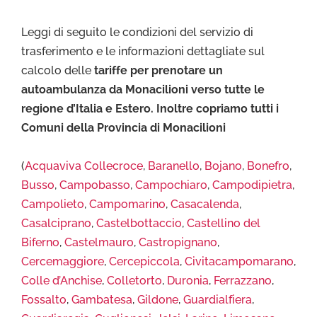
Leggi di seguito le condizioni del servizio di
trasferimento e le informazioni dettagliate sul
calcolo delle
tariffe per prenotare un
autoambulanza da Monacilioni verso tutte le
regione d’Italia e Estero. Inoltre copriamo tutti i
Comuni della Provincia di Monacilioni
(
Acquaviva Collecroce
,
Baranello
,
Bojano
,
Bonefro
,
Busso
,
Campobasso
,
Campochiaro
,
Campodipietra
,
Campolieto
,
Campomarino
,
Casacalenda
,
Casalciprano
,
Castelbottaccio
,
Castellino del
Biferno
,
Castelmauro
,
Castropignano
,
Cercemaggiore
,
Cercepiccola
,
Civitacampomarano
,
Colle d’Anchise
,
Colletorto
,
Duronia
,
Ferrazzano
,
Fossalto
,
Gambatesa
,
Gildone
,
Guardialfiera
,