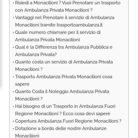
Risiedi a Monacilioni ? Vuoi Prenotare un trasporto
RIMPATRIO SANITARIO ITALIA
con Ambulanza Privata Monacilioni ?
AMBULANZA SET CINEMATOGRAFICI
Vantaggi nel Prenotare il servizio di Ambulanza
VOLO SANITARIO
Monacilioni tramite trasportoambulanza.it
Quale numero chiamare per il servizio di
TRASPORTO SANITARIO: VOLI DI LINEA,
ELIAMBULANZA ED AMBULANZA
Ambulanza Privata Monacilioni
Qual è la Differenza tra Ambulanza Pubblica e
TRASPORTO ECMO O CIRCOLAZIONE
EXTRACORPOREA
Ambulanza Privata?
Quanto costa un servizio di Ambulanza Privata
TRASPORTO PER NEONATI E PEDIATRICO
Monacilioni ?
Trasporto Ambulanza Privata Monacilioni cosa
sapere
Quanto Costa il Noleggio Ambulanza Privata
Monacilioni ?
Hai bisogno di un Trasporto in Ambulanza Fuori
Regione Monacilioni ? Ecco cosa devi sapere
Copertura Ambulanza Fuori Regione Monacilioni ?
Dotazione a bordo delle nostre Ambulanze
Monacilioni