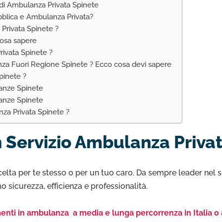
 di Ambulanza Privata Spinete
bblica e Ambulanza Privata?
Privata Spinete ?
cosa sapere
ivata Spinete ?
nza Fuori Regione Spinete ? Ecco cosa devi sapere
pinete ?
anze Spinete
anze Spinete
za Privata Spinete ?
 Servizio Ambulanza Privat
celta per te stesso o per un tuo caro. Da sempre leader nel s
 sicurezza, efficienza e professionalità.
enti in ambulanza a media e lunga percorrenza in Italia o 