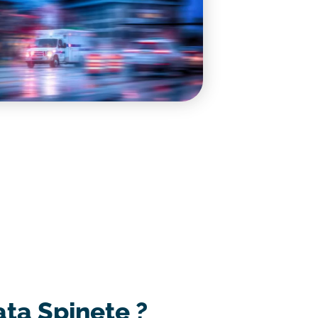
ata Spinete ?