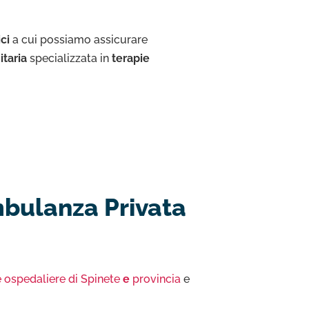
ici
a cui possiamo assicurare
itaria
specializzata in
terapie
mbulanza Privata
e ospedaliere di Spinete
e
provincia
e