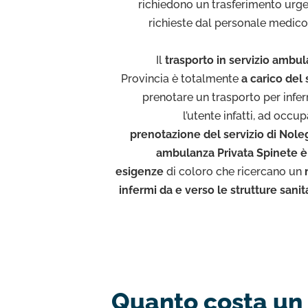
richiedono un trasferimento urge
richieste dal personale medico, 
Il
trasporto in servizio ambul
Provincia è totalmente
a carico del
prenotare un trasporto per infermi
l’utente infatti, ad occup
prenotazione del servizio di Nol
ambulanza Privata Spinete è 
esigenze
di coloro che ricercano un
infermi da e verso le strutture sanita
Quanto costa un 