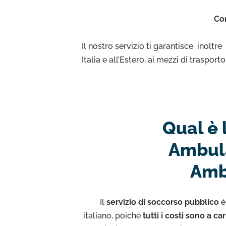
Co
Il nostro servizio ti garantisce inoltr
Italia e all’Estero, ai mezzi di traspor
Qual è 
Ambula
Amb
Il
servizio di soccorso pubblico
è
italiano, poiché
tutti i costi sono a ca