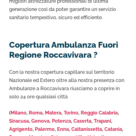
migliori attrezzature professionali di ultima
generazione così da poter garantire un servizio
sanitario tempestivo, sicuro ed efficiente.
Copertura Ambulanza Fuori
Regione Roccavivara ?
Con la nostra copertura capillare sul territorio
Nazionale ed Estero oltre alla nostra presenza con
Ambulanze a Roccavivara riusciamo a coprire in
solo 24 ore qualsiasi città
(
Milano
,
Roma
,
Matera
,
Torino
,
Reggio Calabria
,
Siracusa
,
Genova
,
Potenza
,
Caserta
,
Trapani
,
Agrigento
,
Palermo
,
Enna
,
Caltanissetta
,
Catania
,