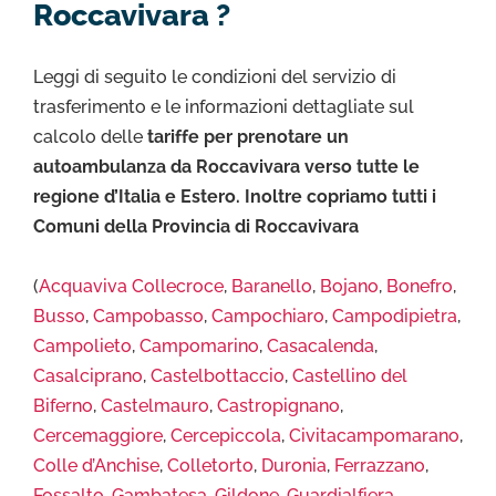
Roccavivara ?
Leggi di seguito le condizioni del servizio di
trasferimento e le informazioni dettagliate sul
calcolo delle
tariffe per prenotare un
autoambulanza da Roccavivara verso tutte le
regione d’Italia e Estero. Inoltre copriamo tutti i
Comuni della Provincia di Roccavivara
(
Acquaviva Collecroce
,
Baranello
,
Bojano
,
Bonefro
,
Busso
,
Campobasso
,
Campochiaro
,
Campodipietra
,
Campolieto
,
Campomarino
,
Casacalenda
,
Casalciprano
,
Castelbottaccio
,
Castellino del
Biferno
,
Castelmauro
,
Castropignano
,
Cercemaggiore
,
Cercepiccola
,
Civitacampomarano
,
Colle d’Anchise
,
Colletorto
,
Duronia
,
Ferrazzano
,
Fossalto
,
Gambatesa
,
Gildone
,
Guardialfiera
,