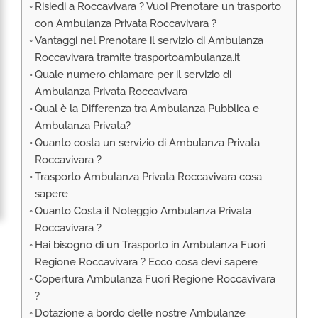
Risiedi a Roccavivara ? Vuoi Prenotare un trasporto
RIMPATRIO SANITARIO ITALIA
con Ambulanza Privata Roccavivara ?
AMBULANZA SET CINEMATOGRAFICI
Vantaggi nel Prenotare il servizio di Ambulanza
VOLO SANITARIO
Roccavivara tramite trasportoambulanza.it
Quale numero chiamare per il servizio di
TRASPORTO SANITARIO: VOLI DI LINEA,
ELIAMBULANZA ED AMBULANZA
Ambulanza Privata Roccavivara
Qual è la Differenza tra Ambulanza Pubblica e
TRASPORTO ECMO O CIRCOLAZIONE
EXTRACORPOREA
Ambulanza Privata?
Quanto costa un servizio di Ambulanza Privata
TRASPORTO PER NEONATI E PEDIATRICO
Roccavivara ?
Trasporto Ambulanza Privata Roccavivara cosa
sapere
Quanto Costa il Noleggio Ambulanza Privata
Roccavivara ?
Hai bisogno di un Trasporto in Ambulanza Fuori
Regione Roccavivara ? Ecco cosa devi sapere
Copertura Ambulanza Fuori Regione Roccavivara
?
Dotazione a bordo delle nostre Ambulanze