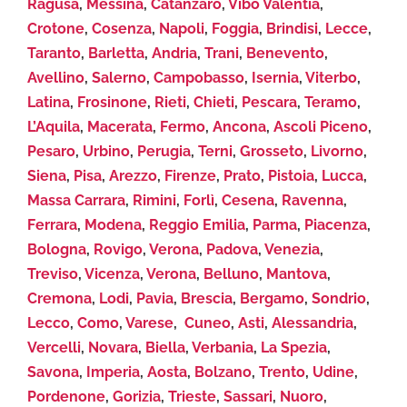
Ragusa
,
Messina
,
Catanzaro
,
Vibo Valentia
,
Crotone
,
Cosenza
,
Napoli
,
Foggia
,
Brindisi
,
Lecce
,
Taranto
,
Barletta
,
Andria
,
Trani
,
Benevento
,
Avellino
,
Salerno
,
Campobasso
,
Isernia
,
Viterbo
,
Latina
,
Frosinone
,
Rieti
,
Chieti
,
Pescara
,
Teramo
,
L’Aquila
,
Macerata
,
Fermo
,
Ancona
,
Ascoli Piceno
,
Pesaro
,
Urbino
,
Perugia
,
Terni
,
Grosseto
,
Livorno
,
Siena
,
Pisa
,
Arezzo
,
Firenze
,
Prato
,
Pistoia
,
Lucca
,
Massa Carrara
,
Rimini
,
Forlì
,
Cesena
,
Ravenna
,
Ferrara
,
Modena
,
Reggio Emilia
,
Parma
,
Piacenza
,
Bologna
,
Rovigo
,
Verona
,
Padova
,
Venezia
,
Treviso
,
Vicenza
,
Verona
,
Belluno
,
Mantova
,
Cremona
,
Lodi
,
Pavia
,
Brescia
,
Bergamo
,
Sondrio
,
Lecco
,
Como
,
Varese
,
Cuneo
,
Asti
,
Alessandria
,
Vercelli
,
Novara
,
Biella
,
Verbania
,
La Spezia
,
Savona
,
Imperia
,
Aosta
,
Bolzano
,
Trento
,
Udine
,
Pordenone
,
Gorizia
,
Trieste
,
Sassari
,
Nuoro
,