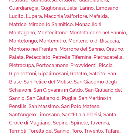
Guardiaregia
,
Guglionesi
,
Jelsi
,
Larino
,
Limosano
,
Lucito
,
Lupara
,
Macchia Valfortore
,
Mafalda
,
Matrice
,
Mirabello Sannitico
,
Monacilioni
,
Montagano
,
Montecilfone
,
Montefalcone nel Sannio
,
Montelongo
,
Montemitro
,
Montenero di Bisaccia
,
Montorio nei Frentani
,
Morrone del Sannio
,
Oratino
,
Palata
,
Petacciato
,
Petrella Tifernina
,
Pietracatella
,
Pietracupa
,
Portocannone
,
Provvidenti
,
Riccia
,
Ripabottoni
,
Ripalimosani
,
Rotello
,
Salcito
,
San
Biase
,
San Felice del Molise
,
San Giacomo degli
Schiavoni
,
San Giovanni in Galdo
,
San Giuliano del
Sannio
,
San Giuliano di Puglia
,
San Martino in
Pensilis
,
San Massimo
,
San Polo Matese
,
Sant’Angelo Limosano
,
Sant’Elia a Pianisi
,
Santa
Croce di Magliano
,
Sepino
,
Spinete
,
Tavenna
,
Termoli
,
Torella del Sannio
,
Toro
,
Trivento
,
Tufara
,