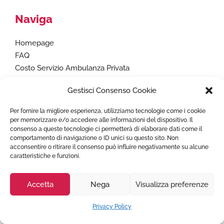
Naviga
Homepage
FAQ
Costo Servizio Ambulanza Privata
Città coperte Estero
Gestisci Consenso Cookie
Prenota ambulanza
Articoli utili
Per fornire la migliore esperienza, utilizziamo tecnologie come i cookie
Lavora con noi
per memorizzare e/o accedere alle informazioni del dispositivo. Il
consenso a queste tecnologie ci permetterà di elaborare dati come il
Condizioni Generali
comportamento di navigazione o ID unici su questo sito. Non
Privacy Policy
acconsentire o ritirare il consenso può influire negativamente su alcune
Cookie Policy (UE)
caratteristiche e funzioni.
Accetta
Nega
Visualizza preferenze
Paga in sicurezza con
Privacy Policy