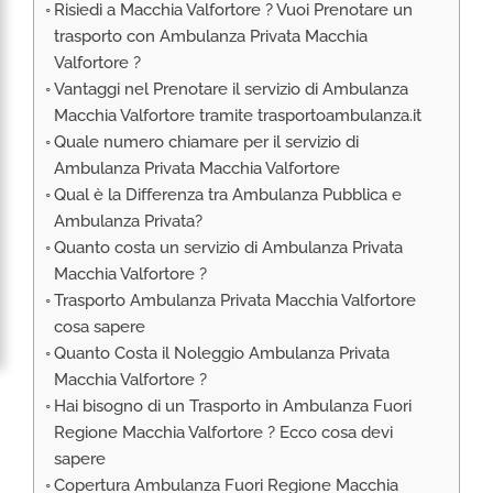
Risiedi a Macchia Valfortore ? Vuoi Prenotare un
RIMPATRIO SANITARIO ITALIA
trasporto con Ambulanza Privata Macchia
AMBULANZA SET CINEMATOGRAFICI
Valfortore ?
VOLO SANITARIO
Vantaggi nel Prenotare il servizio di Ambulanza
Macchia Valfortore tramite trasportoambulanza.it
TRASPORTO SANITARIO: VOLI DI LINEA,
ELIAMBULANZA ED AMBULANZA
Quale numero chiamare per il servizio di
Ambulanza Privata Macchia Valfortore
TRASPORTO ECMO O CIRCOLAZIONE
EXTRACORPOREA
Qual è la Differenza tra Ambulanza Pubblica e
Ambulanza Privata?
TRASPORTO PER NEONATI E PEDIATRICO
Quanto costa un servizio di Ambulanza Privata
Macchia Valfortore ?
Trasporto Ambulanza Privata Macchia Valfortore
cosa sapere
Quanto Costa il Noleggio Ambulanza Privata
Macchia Valfortore ?
Hai bisogno di un Trasporto in Ambulanza Fuori
Regione Macchia Valfortore ? Ecco cosa devi
sapere
Copertura Ambulanza Fuori Regione Macchia