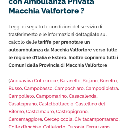
con Ambulanza Privata
Macchia Valfortore ?
Leggi di seguito le condizioni del servizio di
trasferimento e le informazioni dettagliate sul
calcolo delle
tariffe per prenotare un
autoambulanza da Macchia Valfortore verso tutte
le regione d’Italia e Estero. Inoltre copriamo tutti i
Comuni della Provincia di Macchia Valfortore
(
Acquaviva Collecroce
,
Baranello
,
Bojano
,
Bonefro
,
Busso
,
Campobasso
,
Campochiaro
,
Campodipietra
,
Campolieto
,
Campomarino
,
Casacalenda
,
Casalciprano
,
Castelbottaccio
,
Castellino del
Biferno
,
Castelmauro
,
Castropignano
,
Cercemaggiore
,
Cercepiccola
,
Civitacampomarano
,
Colle d’Anchise
,
Colletorto
,
Duronia
,
Ferrazzano
,