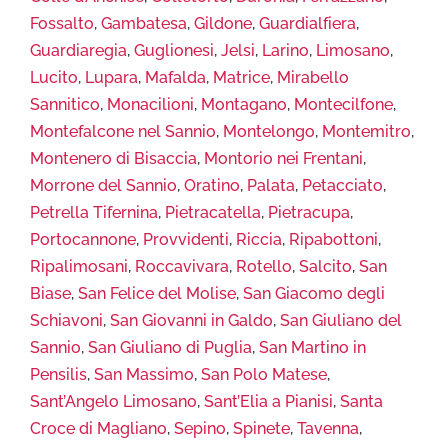
Fossalto
,
Gambatesa
,
Gildone
,
Guardialfiera
,
Guardiaregia
,
Guglionesi
,
Jelsi
,
Larino
,
Limosano
,
Lucito
,
Lupara
,
Mafalda
,
Matrice
,
Mirabello
Sannitico
,
Monacilioni
,
Montagano
,
Montecilfone
,
Montefalcone nel Sannio
,
Montelongo
,
Montemitro
,
Montenero di Bisaccia
,
Montorio nei Frentani
,
Morrone del Sannio
,
Oratino
,
Palata
,
Petacciato
,
Petrella Tifernina
,
Pietracatella
,
Pietracupa
,
Portocannone
,
Provvidenti
,
Riccia
,
Ripabottoni
,
Ripalimosani
,
Roccavivara
,
Rotello
,
Salcito
,
San
Biase
,
San Felice del Molise
,
San Giacomo degli
Schiavoni
,
San Giovanni in Galdo
,
San Giuliano del
Sannio
,
San Giuliano di Puglia
,
San Martino in
Pensilis
,
San Massimo
,
San Polo Matese
,
Sant’Angelo Limosano
,
Sant’Elia a Pianisi
,
Santa
Croce di Magliano
,
Sepino
,
Spinete
,
Tavenna
,