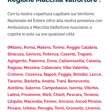
Con la nostra copertura capillare sul territorio
Nazionale ed Estero oltre alla nostra presenza con
Ambulanze a Macchia Valfortore riusciamo a
coprire in solo 24 ore qualsiasi città
(
Milano
,
Roma
,
Matera
,
Torino
,
Reggio Calabria
,
Siracusa
,
Genova
,
Potenza
,
Caserta
,
Trapani
,
Agrigento
,
Palermo
,
Enna
,
Caltanissetta
,
Catania
,
Ragusa
,
Messina
,
Catanzaro
,
Vibo Valentia
,
Crotone
,
Cosenza
,
Napoli
,
Foggia
,
Brindisi
,
Lecce
,
Taranto
,
Barletta
,
Andria
,
Trani
,
Benevento
,
Avellino
,
Salerno
,
Campobasso
,
Isernia
,
Viterbo
,
Latina
,
Frosinone
,
Rieti
,
Chieti
,
Pescara
,
Teramo
,
L’Aquila
,
Macerata
,
Fermo
,
Ancona
,
Ascoli Piceno
,
Pesaro
,
Urbino
,
Perugia
,
Terni
,
Grosseto
,
Livorno
,